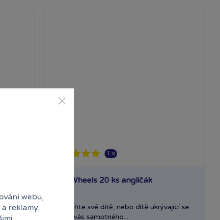
1 x
wer
Hot Wheels 20 ks angličák
kce
ování webu,
 Bone
Odměňte své dítě, nebo dítě ukrývající se
 a reklamy.
uvnitř vás samotného...
šimi