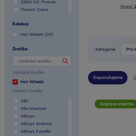
Děčín OC Pivovar
·
Ihned:
Florenc Oasis
Hradec Králové Aupark
Kolekce
Kladno OAZA
Liberec Géčko
Hot Wheels (20)
Liberec OC Nisa
Mladá Boleslav OC
Značka
Kategorie:
Pro 
Olympia
OC Šestka
Olomouc Šantovka
Vybraná značka
Doporučujeme
O
Ostrava Géčko
Hot Wheels
Plzeň NC Galerie
Ostatní značky
Slovany
Plzeň OC Olympia 2
Albi
Doprava zdarma
Praha Centrum
Albi kreativní
Stromovka
Alltoys
Praha Černý Most
Alltoys Androni
Praha NC Eden
Alltoys Funville