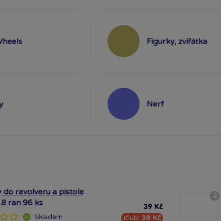
Wheels
Figurky, zvířátka
y
Nerf
 do revolveru a pistole
2
 8 ran 96 ks
39 Kč
Skladem
Klub:
38 Kč