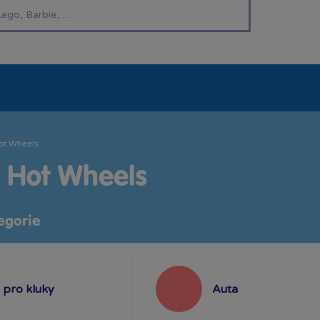
í hračky
Znáte z TV
LEGO®
Pro kluky
Pro h
ot Wheels
y Hot Wheels
egorie
pro kluky
Auta