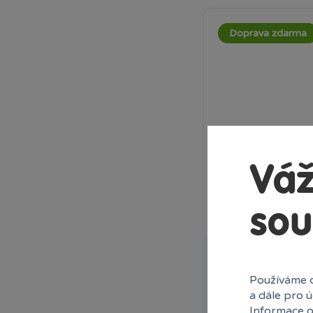
Clementoni
Cobi
Doprava zdarma
Comansi
Corfix
Craft Creative
Detoa
Dickie
Dino
Efko
EPEE
Váž
EPEE Androidi
EPEE Cool Games
sou
EPEE Filly
1 x
EPEE Fortnite
EPEE Predasaurus
Hot Wheels city c
EPEE Slingers
automyčka se žr
Používáme c
EPEE Zelfs
V seriálu Hot Wheel
a dále pro 
Faro
na streamovací platf
Informace o