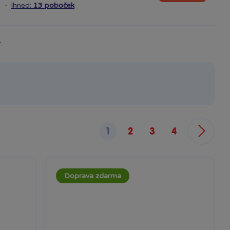
·
Ihned:
13 poboček
1
2
3
4
Doprava zdarma