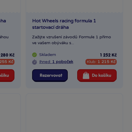
áha
Hot Wheels racing formula 1
startovací dráha
ráhou
Zažijte vzrušení závodů Formule 1 přímo
ve vašem obýváku s...
Skladem
 280 Kč
1 252 Kč
255 Kč
Ihned:
1 poboček
Klub:
1 215 Kč
ošíku
Rezervovat
Do košíku