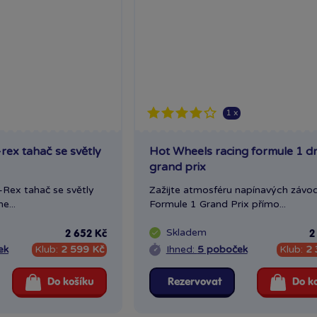
1 x
rex tahač se světly
Hot Wheels racing formule 1 d
grand prix
Rex tahač se světly
Zažijte atmosféru napínavých závo
e...
Formule 1 Grand Prix přímo...
Skladem
2 652 Kč
2
ek
Klub:
2 599 Kč
Ihned:
5 poboček
Klub:
2 
Do košíku
Rezervovat
Do k