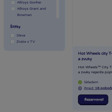
Praha OC Arkády
Alltoys Gonher
Pankrác
Alltoys Grant and
Praha OC Flora
Bowman
Praha OC Galerie
Alltoys Halsall
Štítky
Butovice
Alltoys Intex
Praha OC Galerie Harfa
Alltoys Mojo
Sleva
Praha OC Krakov
Alltoys Mustar
Znáte z TV
Praha OC Letňany
Alltoys Navystar
Praha Westfield
Alltoys Paradiso
Hot Wheels city T-
Chodov
a zvuky
Alltoys TV
Praha Zličín Metropole
Alltoys TV 2016
Hot Wheels™ City T-
Říčany OC Lihovar
Babu
a zvuky nejenže pojm
Teplice OC Galerie
Bburago
Skladem
Bergmann
Ihned:
16 poboč
Brio
Bruder
Rezervovat
Bullyland
Carrera