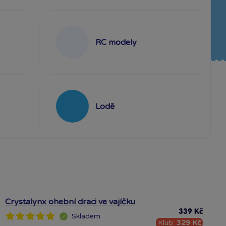
RC modely
Lodě
Crystalynx ohební draci ve vajíčku
339 Kč
Skladem
Klub:
329 Kč