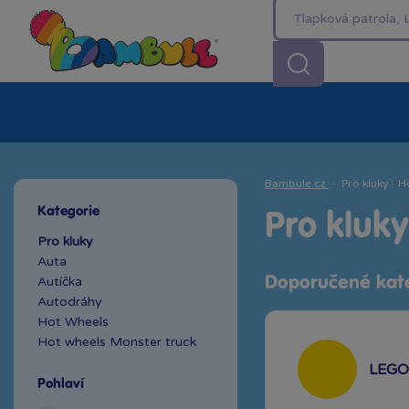
Kategorie
Akční ceny %
Novinky
Venkovn
Bambule.cz
·
Pro kluky
·
H
Kategorie
Pro kluk
Pro kluky
Auta
Autíčka
Doporučené kat
Autodráhy
Hot Wheels
Hot wheels Monster truck
LEGO 
Pohlaví