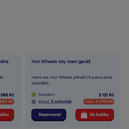
ráha
Hot Wheels city maxi garáž
dů
Herní set Hot Wheels přináší tři patra plná
závodění,...
Skladem
 380 Kč
2 121 Kč
333 Kč
Ihned:
5 poboček
Klub:
2 079 Kč
ošíku
Rezervovat
Do košíku