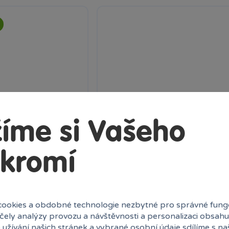
íme si Vašeho
kromí
olor reveal
Hot Wheels monster trucks po
alokem
smashers dráha masivní destru
ookies a obdobné technologie nezbytné pro správné fung
s: Závod!
Skelesaurus v nadživotní velikosti a
účely analýzy provozu a návštěvnosti a personalizaci obsahu
ormě Netflix...
Shaker v měřítku...
 užívání našich stránek a vybrané osobní údaje sdílíme s na