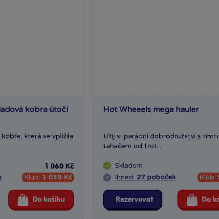
ladová kobra útočí
Hot Wheeels mega hauler
kobře, která se vplížila
Užij si parádní dobrodružství s tím
tahačem od Hot...
Skladem
1 060 Kč
k
Klub:
1 039 Kč
Ihned:
27 poboček
Klub:
Do košíku
Rezervovat
Do k