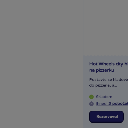
Revell
Schleich
Schleich Dino
Schleich Eldrador
Schleich Wild Life
Siku
Simba
Směr
Sparkys
Hot Wheels city h
Sparkys Cars
na pizzerku
Spin Master
Postavte se hladové 
Spin Master Monster
do pizzerie, a...
jam
Skladem
Spin Master Tlapková
Ihned:
3 poboče
patrola
Sun
Rezervovat
Sylvanian Families
Talent show