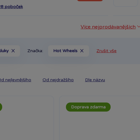
28 poboček
Více nejprodávanějších
kluky
Značka:
Hot Wheels
Zrušit vše
d nejlevnějšího
Od nejdražšího
Dle názvu
Doprava zdarma