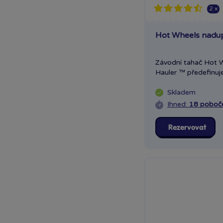
Lowlands
2 x
Made
Maisto
Hot Wheels nadu
Mattel Fisher Price
Mattel Jurský svět
Závodní tahač Hot
Mattel Mašinka Tomáš
Hauler ™ předefinuje.
Mattel Matchbox
Skladem
MGA
Ihned:
18 poboč
Mochtoys
MPK
Rezervovat
MSI
Olymptoy
Paladone
Pexi
Pilsan
Playgro
Rappa
Ravensburger