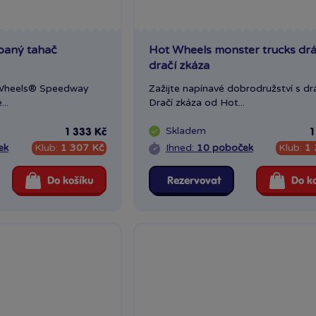
paný tahač
Hot Wheels monster trucks dr
dračí zkáza
 Wheels® Speedway
Zažijte napínavé dobrodružství s d
..
Dračí zkáza od Hot...
Skladem
1 333 Kč
1
ek
Klub:
1 307 Kč
Ihned:
10 poboček
Klub:
1 
Do košíku
Rezervovat
Do k