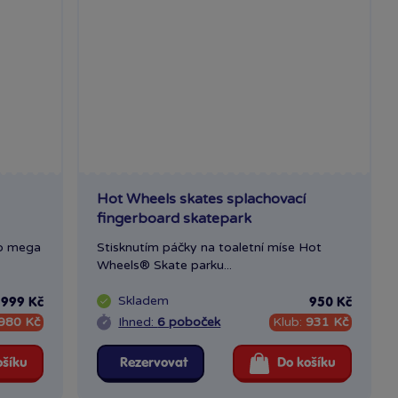
Hot Wheels skates splachovací
fingerboard skatepark
to mega
Stisknutím páčky na toaletní míse Hot
Wheels® Skate parku...
Skladem
999 Kč
950 Kč
980 Kč
Ihned:
6 poboček
Klub:
931 Kč
ošíku
Rezervovat
Do košíku