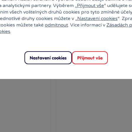
a analytickými partnery. Výběrem „
Přijmout vše
“ udělujete 
Skladem
1 590 Kč
1
ním všech volitelných druhů cookies pro tyto zmíněné účel
k
Klub:
1 559 Kč
Ihned:
1 poboček
Klub:
1 
jednotlivé druhy cookies můžete v „
Nastavení cookies
“. Zpr
 cookies můžete také
odmítnout
. Více informací v
Zásadách p
Do košíku
Rezervovat
Do k
okies
.
Nastavení cookies
Přijmout vše