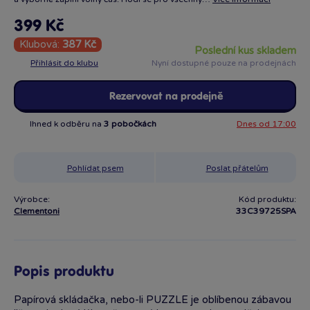
399 Kč
Klubová:
387 Kč
poslední kus skladem
Přihlásit do klubu
Nyní dostupné pouze na prodejnách
Rezervovat na prodejně
Ihned k odběru na
3 pobočkách
Dnes od 17:00
Pohlídat psem
Poslat přátelům
Výrobce:
Kód produktu:
Clementoni
33C39725SPA
Popis produktu
Papírová skládačka, nebo-li PUZZLE je oblíbenou zábavou