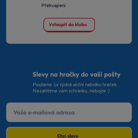
Překvapení
Vstoupit do klubu
Slevy na hračky do vaší pošty
Posíláme 1x týdně akční nabídku hraček.
Nezahltíme vám schránku, nebojte :)
Chci slevy