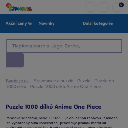
0
Akční ceny %
Novinky
Další kategorie
Venkovní hračky
Znáte z TV
LEGO®
Pro kluky
Pro holky
Baby
Značky
Bambule.cz
·
Stavebnice a puzzle
·
Puzzle
·
Puzzle do
1000 dílků
·
Puzzle 1000 dílků Anime One Piece
Puzzle 1000 dílků Anime One Piece
Papírová skládačka, nebo-li PUZZLE je oblíbenou zábavou již mnoho
let. Výborně upoutá koncentraci, procvičuje jemnou motoriku
a výborně zaplní volný čas. Hodí se pro všechny…
Více informací