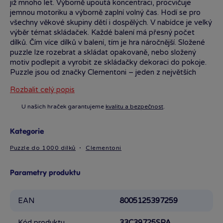
již mnoho let. Výborně upoutá koncentraci, procvičuje
jemnou motoriku a výborně zaplní volný čas. Hodí se pro
všechny věkové skupiny dětí i dospělých. V nabídce je velký
výběr témat skládaček. Každé balení má přesný počet
dílků. Čím více dílků v balení, tím je hra náročnější. Složené
puzzle lze rozebrat a skládat opakovaně, nebo složený
motiv podlepit a vyrobit ze skládačky dekoraci do pokoje.
Puzzle jsou od značky Clementoni – jeden z největších
výrobců na světě, nabízí široký výběr kvalitních puzzle
Rozbalit celý popis
i v provedení 3D a originální kostky z Disney kolekce.
U našich hraček garantujeme
kvalitu a bezpečnost
.
Kategorie
Puzzle do 1000 dílků
Clementoni
Parametry produktu
EAN
8005125397259
Kód produktu
33C39725SPA