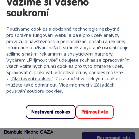
Vážíme si Vašeho
soukromí
Používáme cookies a obdobné technologie nezbytné
GEIS
nelze doručit
pro správné fungování webu, a dále pro účely analýzy
provozu a návštěvnosti a personalizaci obsahu a reklamy.
Informace o užívání našich stránek a vybrané osobní údaje
sdílíme s našimi reklamními a analytickými partnery.
Výběrem „
Přijmout vše
“ udělujete souhlas se zpracováním
Ihned k odběru na pobočce
všech volitelných druhů cookies pro tyto zmíněné účely.
Spravovat či blokovat jednotlivé druhy cookies můžete
v „
Nastavení cookies
“. Zpracování volitelných cookies
můžete také
odmítnout
. Více informací v
Zásadách
používání souborů cookies
.
Bambule Černošice
Rezervovat zde
Dnes od 17:00
Nastavení cookies
Přijmout vše
·
poslední kus skladem
Bambule Kladno OAZA
Rezervovat zde