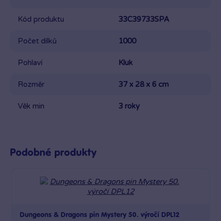
Kód produktu
33C39733SPA
Počet dílků
1000
Pohlaví
Kluk
Rozměr
37 x 28 x 6 cm
Věk min
3 roky
Podobné produkty
Dungeons & Dragons pin Mystery 50. výročí DPL12