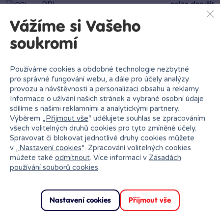
PPL
nelze doručit
Vážíme si Vašeho
GEIS
nelze doručit
soukromí
Ihned k odběru na pobočce
Používáme cookies a obdobné technologie nezbytné
pro správné fungování webu, a dále pro účely analýzy
provozu a návštěvnosti a personalizaci obsahu a reklamy.
Informace o užívání našich stránek a vybrané osobní údaje
sdílíme s našimi reklamními a analytickými partnery.
Výběrem „
Přijmout vše
“ udělujete souhlas se zpracováním
Bambule Kladno OAZA
všech volitelných druhů cookies pro tyto zmíněné účely.
Rezervovat zde
Spravovat či blokovat jednotlivé druhy cookies můžete
Dnes od 10:00
·
poslední kus skladem
v „
Nastavení cookies
“. Zpracování volitelných cookies
můžete také
odmítnout
. Více informací v
Zásadách
používání souborů cookies
.
Nastavení cookies
Přijmout vše