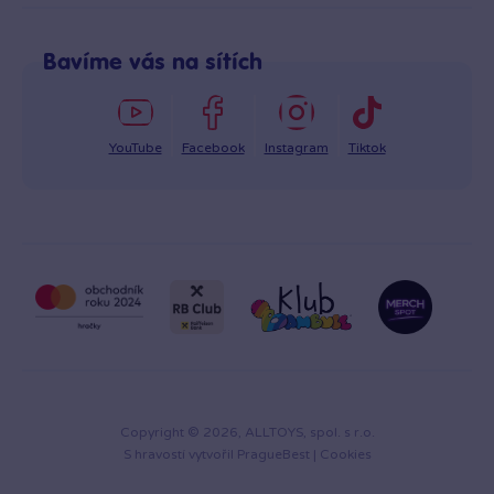
Odstoupení od smlouvy
Po–Pá: 8:00–16:00
Reklamace
Bavíme vás na sítích
info@bambule.cz
Ochrana osobních údajů GDPR
Napsat zprávu
YouTube
Facebook
Instagram
Tiktok
Copyright © 2026, ALLTOYS, spol. s r.o.
S hravostí vytvořil
PragueBest
|
Cookies