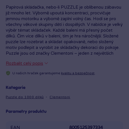
Papírová skládačka, nebo-li PUZZLE je oblíbenou zábavou
již mnoho let. Výborně upoutá koncentraci, procvičuje
jemnou motoriku a výborně zaplní volný čas. Hodí se pro
všechny věkové skupiny dětí i dospělých. V nabídce je velký
výběr témat skládaček. Každé balení má přesný počet
dílků. Čím více dílků v balení, tím je hra náročnější. Složené
puzzle lze rozebrat a skládat opakovaně, nebo složený
motiv podlepit a vyrobit ze skládačky dekoraci do pokoje.
Puzzle jsou od značky Clementoni – jeden z největších
výrobců na světě, nabízí široký výběr kvalitních puzzle
Rozbalit celý popis
i v provedení 3D a originální kostky z Disney kolekce.
U našich hraček garantujeme
kvalitu a bezpečnost
.
Kategorie
Puzzle do 1000 dílků
Clementoni
Parametry produktu
EAN
8005125397334