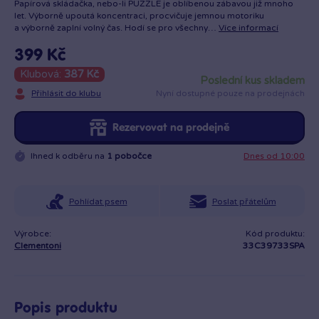
Papírová skládačka, nebo-li PUZZLE je oblíbenou zábavou již mnoho
let. Výborně upoutá koncentraci, procvičuje jemnou motoriku
a výborně zaplní volný čas. Hodí se pro všechny…
Více informací
399 Kč
Klubová:
387 Kč
poslední kus skladem
Přihlásit do klubu
Nyní dostupné pouze na prodejnách
Rezervovat na prodejně
Ihned k odběru na
1 pobočce
Dnes od 10:00
Pohlídat psem
Poslat přátelům
Výrobce:
Kód produktu:
Clementoni
33C39733SPA
Popis produktu