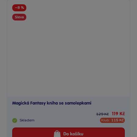
−8 %
Sleva
Magická Fantasy kniha se samolepkami
119 Kč
129 Kč
Skladem
Klub:
115 Kč
Do košíku