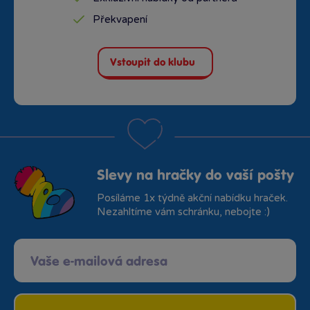
Překvapení
Vstoupit do klubu
Slevy na hračky do vaší pošty
Posíláme 1x týdně akční nabídku hraček.
Nezahltíme vám schránku, nebojte :)