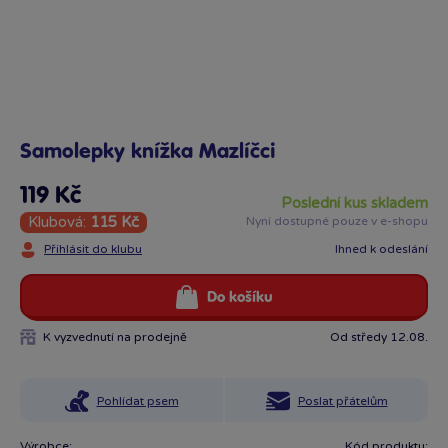
Samolepky knížka Mazlíčci
119 Kč
poslední kus skladem
Klubová:
115 Kč
Nyní dostupné pouze v e-shopu
Přihlásit do klubu
Ihned k odeslání
Do košíku
K vyzvednutí na prodejně
Od středy 12.08.
Pohlídat psem
Poslat přátelům
Výrobce:
Kód produktu: