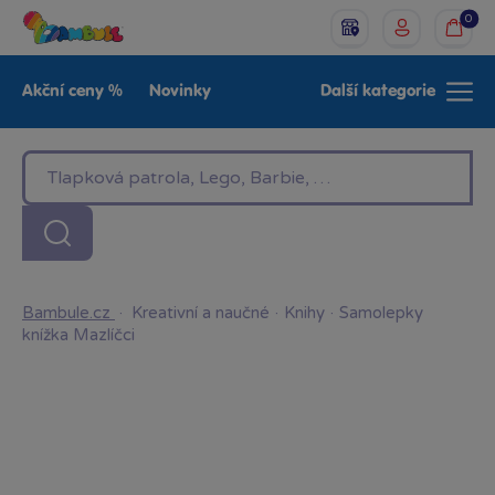
0
Akční ceny %
Novinky
Další kategorie
Venkovní hračky
Znáte z TV
LEGO®
Pro kluky
Pro holky
Baby
Značky
Bambule.cz
·
Kreativní a naučné
·
Knihy
·
Samolepky
knížka Mazlíčci