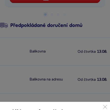
Předpokládané doručení domů
Balíkovna
Od čtvrtka
13.08.
Balíkovna na adresu
Od čtvrtka
13.08.
PPL výdejní místa
Od středy
12.08.