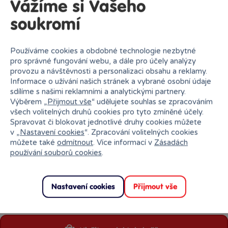
Vážíme si Vašeho
soukromí
Používáme cookies a obdobné technologie nezbytné
Zásilkovna
Od čtvrtka
13.08.
pro správné fungování webu, a dále pro účely analýzy
provozu a návštěvnosti a personalizaci obsahu a reklamy.
Informace o užívání našich stránek a vybrané osobní údaje
sdílíme s našimi reklamními a analytickými partnery.
Výběrem „
Přijmout vše
“ udělujete souhlas se zpracováním
PPL
Od čtvrtka
13.08.
všech volitelných druhů cookies pro tyto zmíněné účely.
Spravovat či blokovat jednotlivé druhy cookies můžete
v „
Nastavení cookies
“. Zpracování volitelných cookies
můžete také
odmítnout
. Více informací v
Zásadách
používání souborů cookies
.
GEIS
Od čtvrtka
13.08.
Nastavení cookies
Přijmout vše