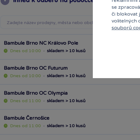
Ihned k odběru na pobočce
reklamními 
se zpracová
či blokovat 
volitelných
souborů co
Bambule Brno NC Královo Pole
Dnes od 10:00
·
skladem > 10 kusů
Bambule Brno OC Futurum
Dnes od 10:00
·
skladem > 10 kusů
Bambule Brno OC Olympia
Dnes od 11:00
·
skladem > 10 kusů
Bambule Černošice
Dnes od 11:00
·
skladem > 10 kusů