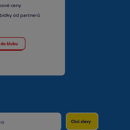
ubové ceny
abídky od partnerů
Rezervovat zde
Rezervovat zde
 do klubu
Rezervovat zde
Rezervovat zde
Rezervovat zde
Chci slevy