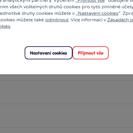
a analytickými partnery. Výběrem „
Přijmout vše
“ udělujete 
ním všech volitelných druhů cookies pro tyto zmíněné účel
jednotlivé druhy cookies můžete v „
Nastavení cookies
“. Zpr
 cookies můžete také
odmítnout
. Více informací v
Zásadách p
okies
.
Nastavení cookies
Přijmout vše