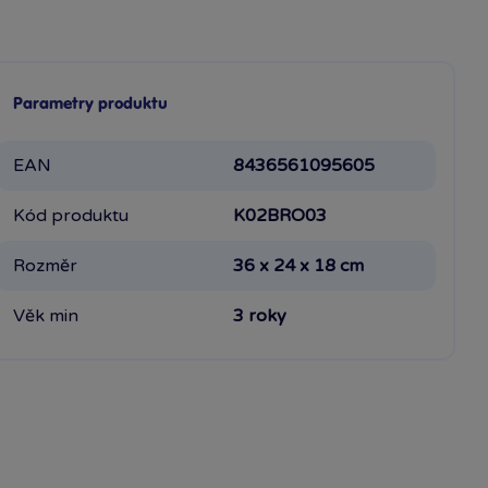
Parametry produktu
EAN
8436561095605
Kód produktu
K02BRO03
Rozměr
36 x 24 x 18 cm
Věk min
3 roky