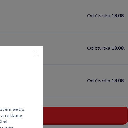
Od čtvrtka
13.08.
Od čtvrtka
13.08.
Od čtvrtka
13.08.
ování webu,
 a reklamy.
šimi