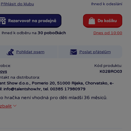
Přihlásit do klubu
Ihned k odeslání
Rezervovat na prodejně
Do košíku
Ihned k odběru na
30 pobočkách
Dnes od 10:00
Pohlídat psem
Poslat přátelům
robce:
Kód produktu:
toys
K02BRO03
takt na distributora:
ent Show d.o.o., Pomerio 20, 51000 Rijeka, Chorvatsko, e-
l: info@talentshow.hr, tel. 00385 17980979
to hračka není vhodná pro děti mladší 36 měsíců.
sahuj malé části, kteeré mohou být vdechnuty nebo
zbalit
lknuty. Hračka je ve shodě se základními požadavky na
zpečnost kraček pro děti starší 3 let a splňuje
žadavky Směrnice 2009/48/ES.