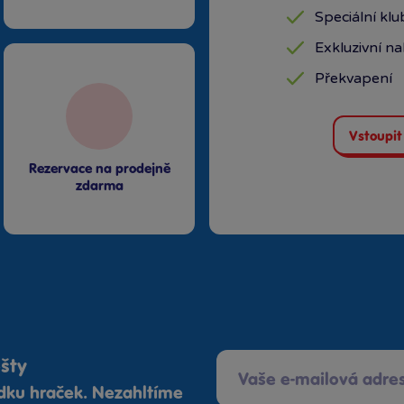
Speciální kl
Exkluzivní n
Překvapení
Vstoupit
Rezervace na prodejně
zdarma
ošty
ídku hraček. Nezahltíme