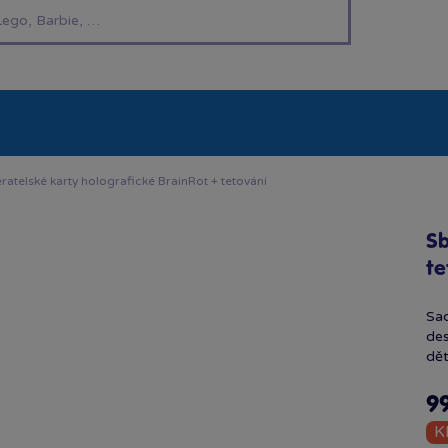
í hračky
Znáte z TV
LEGO®
Pro kluky
Pro h
ratelské karty holografické BrainRot + tetování
Sb
te
Sad
des
dět
9
K