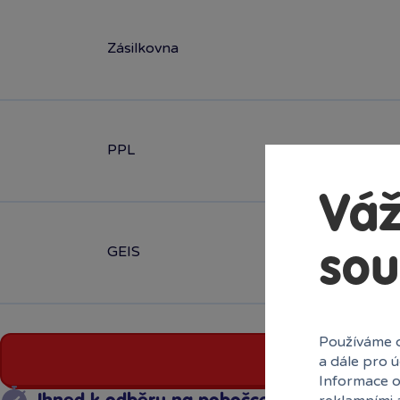
Zásilkovna
PPL
Váž
GEIS
sou
Používáme c
a dále pro 
Informace o