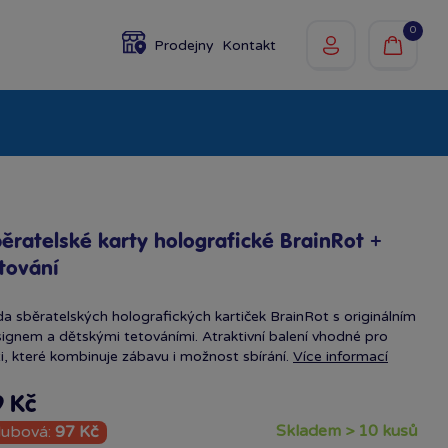
0
Prodejny
Kontakt
olky
Baby
Značky
ěratelské karty holografické BrainRot +
tování
a sběratelských holografických kartiček BrainRot s originálním
ignem a dětskými tetováními. Atraktivní balení vhodné pro
i, které kombinuje zábavu i možnost sbírání.
Více informací
9 Kč
skladem > 10 kusů
lubová:
97 Kč