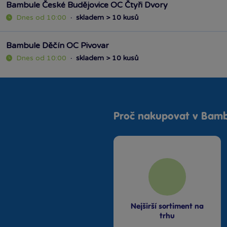
Bambule České Budějovice OC Čtyři Dvory
Dnes od 10:00
·
skladem > 10 kusů
Bambule Děčín OC Pivovar
Dnes od 10:00
·
skladem > 10 kusů
Bambule Florenc Oasis
Dnes od 11:00
·
skladem > 10 kusů
Proč nakupovat v Bamb
Bambule Hradec Králové Aupark
Dnes od 10:00
·
skladem > 10 kusů
Bambule Kladno OAZA
Dnes od 10:00
·
skladem > 10 kusů
Bambule Liberec Géčko
Nejširší sortiment na
trhu
Dnes od 10:00
·
skladem > 10 kusů