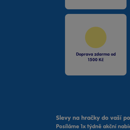
Bambule Liberec OC Nisa
Dnes od 10:00
·
skladem > 10 kusů
Bambule Mladá Boleslav OC Olympia
Dnes od 10:00
·
skladem > 10 kusů
Doprava zdarma od
Bambule OC Šestka
1500 Kč
Dnes od 10:00
·
skladem > 10 kusů
Bambule Olomouc Šantovka
Dnes od 11:00
·
skladem > 10 kusů
Bambule Ostrava Géčko
Dnes od 11:00
·
skladem > 10 kusů
Slevy na hračky do vaší p
Posíláme 1x týdně akční nab
Bambule Plzeň NC Galerie Slovany