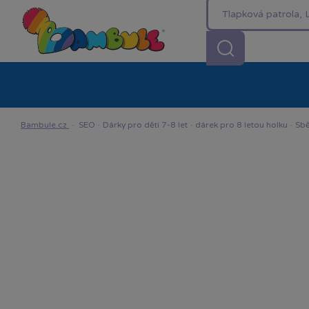
Kategorie
Akční ceny %
Novinky
Venkovn
Bambule.cz
·
SEO
·
Dárky pro děti 7-8 let
·
dárek pro 8 letou holku
·
Sbě