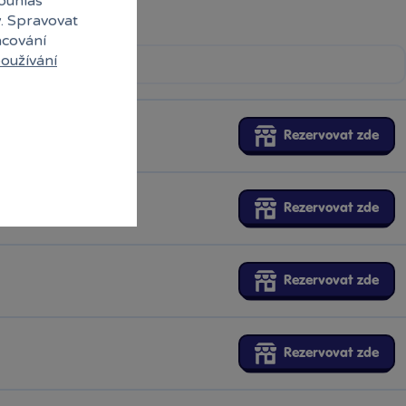
souhlas
y. Spravovat
acování
oužívání
Rezervovat zde
Rezervovat zde
Rezervovat zde
Rezervovat zde