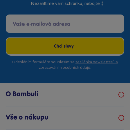
Nezahltíme vám schránku, nebojte :)
Chci slevy
Odesláním formuláře souhlasím se
zasíláním newsletterů a
zpracováním osobních údajů
.
O Bambuli
Kariéra
Klub hraček
Vše o nákupu
Prodejny Bambule
Obchodní podmínky