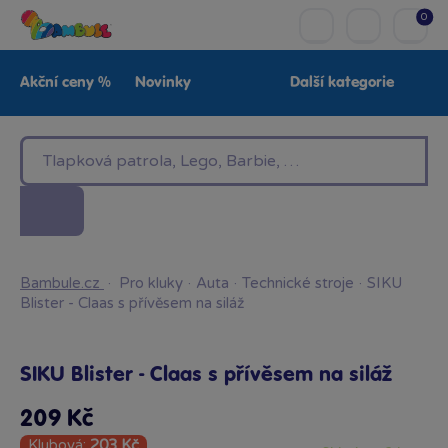
0
Akční ceny %
Novinky
Další kategorie
Venkovní hračky
Znáte z TV
LEGO®
Pro kluky
Pro holky
Baby
Značky
Bambule.cz
·
Pro kluky
·
Auta
·
Technické stroje
·
SIKU
Blister - Claas s přívěsem na siláž
SIKU Blister - Claas s přívěsem na siláž
209 Kč
Klubová:
203 Kč