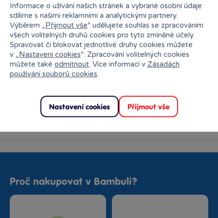
Informace o užívání našich stránek a vybrané osobní údaje
Bambule Plzeň NC Galerie
sdílíme s našimi reklamními a analytickými partnery.
Slovany
Rezervovat zde
Výběrem „
Přijmout vše
“ udělujete souhlas se zpracováním
Dnes od 11:00
všech volitelných druhů cookies pro tyto zmíněné účely.
·
poslední kus skladem
Spravovat či blokovat jednotlivé druhy cookies můžete
v „
Nastavení cookies
“. Zpracování volitelných cookies
Bambule Praha Westfield Chodov
můžete také
odmítnout
. Více informací v
Zásadách
Rezervovat zde
používání souborů cookies
.
Dnes od 11:00
·
poslední kus skladem
Nastavení cookies
Přijmout vše
Bambule Praha Zličín Metropole
Rezervovat zde
Dnes od 11:00
·
poslední kus skladem
Bambule Říčany OC Lihovar
Rezervovat zde
Dnes od 11:00
·
skladem 2 kusy
Proč nakupovat v Bambuli?