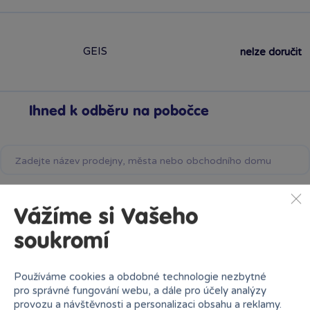
GEIS
nelze doručit
Ihned k odběru na pobočce
Bambule Černošice
Vážíme si Vašeho
Rezervovat zde
Dnes od 10:00
·
poslední kus skladem
soukromí
Bambule Liberec OC Nisa
Používáme cookies a obdobné technologie nezbytné
Rezervovat zde
Dnes od 10:00
·
skladem 2 kusy
pro správné fungování webu, a dále pro účely analýzy
provozu a návštěvnosti a personalizaci obsahu a reklamy.