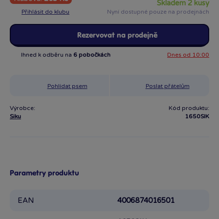
skladem 2 kusy
Přihlásit do klubu
Nyní dostupné pouze na prodejnách
Rezervovat na prodejně
Ihned k odběru na
6 pobočkách
Dnes od 10:00
Pohlídat psem
Poslat přátelům
Výrobce:
Kód produktu:
Siku
1650SIK
Parametry produktu
EAN
4006874016501