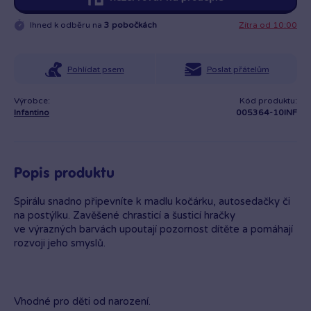
Ihned k odběru na
3 pobočkách
Zítra od 10:00
Pohlídat psem
Poslat přátelům
Výrobce:
Kód produktu:
Infantino
005364-10INF
Popis produktu
Spirálu snadno připevníte k madlu kočárku, autosedačky či
na postýlku. Zavěšené chrasticí a šusticí hračky
ve výrazných barvách upoutají pozornost dítěte a pomáhají
rozvoji jeho smyslů.
Vhodné pro děti od narození.