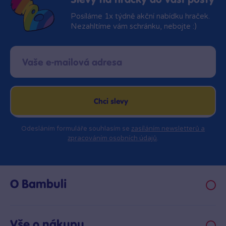
Slevy na hračky do vaší pošty
Posíláme 1x týdně akční nabídku hraček.
Nezahltíme vám schránku, nebojte :)
Chci slevy
Odesláním formuláře souhlasím se
zasíláním newsletterů a
zpracováním osobních údajů
.
O Bambuli
Kariéra
Klub hraček
Vše o nákupu