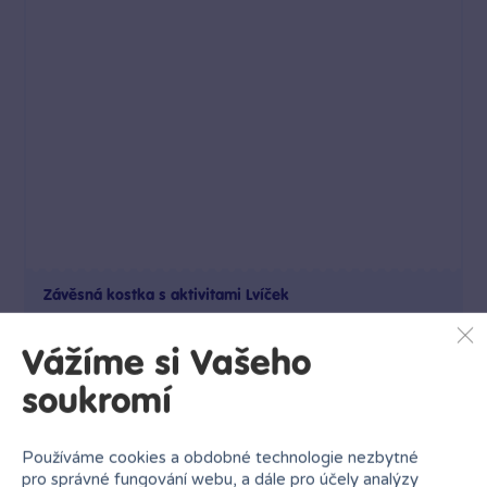
Závěsná kostka s aktivitami Lvíček
399 Kč
Vážíme si Vašeho
Skladem
Klub:
387 Kč
soukromí
Do košíku
Používáme cookies a obdobné technologie nezbytné
pro správné fungování webu, a dále pro účely analýzy