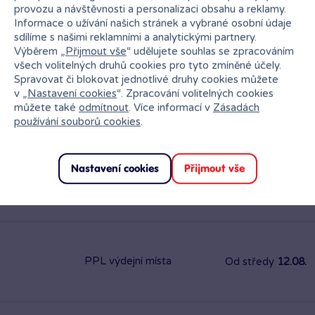
provozu a návštěvnosti a personalizaci obsahu a reklamy.
Informace o užívání našich stránek a vybrané osobní údaje
Předpokládané doručení domů
sdílíme s našimi reklamními a analytickými partnery.
Výběrem „
Přijmout vše
“ udělujete souhlas se zpracováním
všech volitelných druhů cookies pro tyto zmíněné účely.
Spravovat či blokovat jednotlivé druhy cookies můžete
v „
Nastavení cookies
“. Zpracování volitelných cookies
Balíkovna
Od čtvrtka
13.08.
můžete také
odmítnout
. Více informací v
Zásadách
používání souborů cookies
.
Nastavení cookies
Přijmout vše
Balíkovna na adresu
Od čtvrtka
13.08.
PPL výdejní místa
Od středy
12.08.