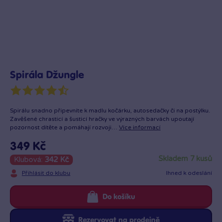
Spirála Džungle
Spirálu snadno připevníte k madlu kočárku, autosedačky či na postýlku.
Zavěšené chrasticí a šusticí hračky ve výrazných barvách upoutají
pozornost dítěte a pomáhají rozvoji…
Více informací
349 Kč
skladem 7 kusů
Klubová:
342 Kč
Přihlásit do klubu
Ihned k odeslání
Do košíku
Rezervovat na prodejně