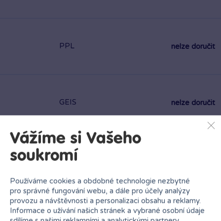
PPL
nelze doručit
GEIS
nelze doručit
Ihned k odběru na pobočce
Vážíme si Vašeho
soukromí
Používáme cookies a obdobné technologie nezbytné
Bambule Brno NC Královo Pole
Rezervovat zde
pro správné fungování webu, a dále pro účely analýzy
Zítra od 10:00
·
skladem > 10 kusů
provozu a návštěvnosti a personalizaci obsahu a reklamy.
Informace o užívání našich stránek a vybrané osobní údaje
sdílíme s našimi reklamními a analytickými partnery.