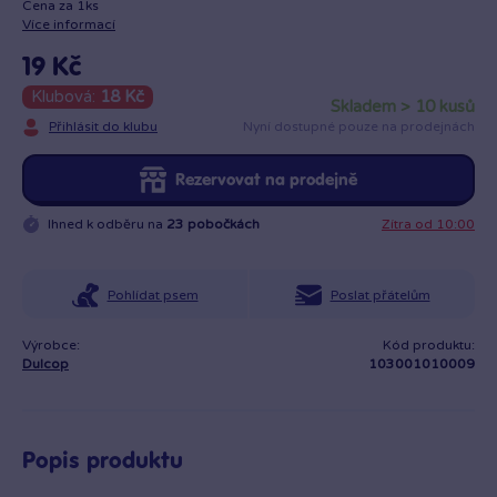
Cena za 1ks
Více informací
19 Kč
Klubová:
18 Kč
skladem > 10 kusů
Přihlásit do klubu
Nyní dostupné pouze na prodejnách
Rezervovat na prodejně
Ihned k odběru na
23 pobočkách
Zítra od 10:00
Pohlídat psem
Poslat přátelům
Výrobce:
Kód produktu:
Dulcop
103001010009
Popis produktu