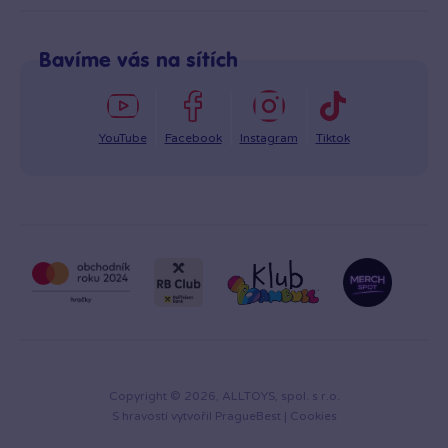
+420 725 331 122
Odstoupení od smlouvy
Po–Pá: 8:00–16:00
Reklamace
Bavíme vás na sítích
info@bambule.cz
Ochrana osobních údajů GDPR
Napsat zprávu
YouTube
Facebook
Instagram
Tiktok
Copyright © 2026, ALLTOYS, spol. s r.o.
S hravostí vytvořil
PragueBest
|
Cookies