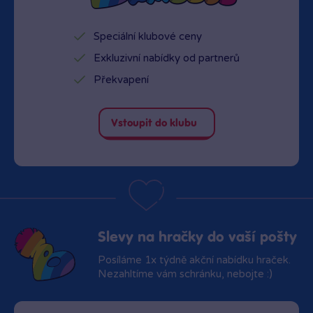
Zítra od 10:00
·
skladem > 10 kusů
Speciální klubové ceny
Bambule Praha OC Krakov
Exkluzivní nabídky od partnerů
Rezervovat zde
Zítra od 10:00
·
skladem 9 kusů
Překvapení
Bambule Praha OC Letňany
Rezervovat zde
Zítra od 11:00
·
skladem > 10 kusů
Vstoupit do klubu
Bambule Praha Westfield Chodov
Rezervovat zde
Zítra od 11:00
·
skladem > 10 kusů
Bambule Praha Zličín Metropole
Rezervovat zde
Zítra od 11:00
·
skladem 5 kusů
Slevy na hračky do vaší pošty
Posíláme 1x týdně akční nabídku hraček.
Bambule Teplice OC Galerie
Nezahltíme vám schránku, nebojte :)
Rezervovat zde
Zítra od 11:00
·
poslední kus skladem