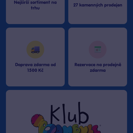
Bambule Plzeň OC Olympia 2
Nejširší sortiment na
Rezervovat zde
27 kamenných prodejen
trhu
Zítra od 11:00
·
skladem > 10 kusů
Bambule Praha Centrum
Stromovka
Rezervovat zde
Zítra od 10:00
·
skladem > 10 kusů
Bambule Praha Černý Most
Rezervovat zde
Zítra od 11:00
·
skladem > 10 kusů
Doprava zdarma od
Rezervace na prodejně
1500 Kč
zdarma
Bambule Praha NC Eden
Rezervovat zde
Zítra od 10:00
·
skladem > 10 kusů
Bambule Praha OC Arkády
Pankrác
Rezervovat zde
Zítra od 10:00
·
skladem > 10 kusů
Bambule Praha OC Galerie
Butovice
Rezervovat zde