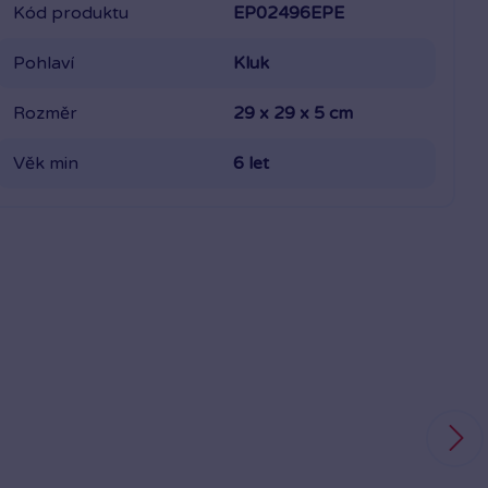
Kód produktu
EP02496EPE
Pohlaví
Kluk
Rozměr
29 x 29 x 5 cm
Věk min
6 let