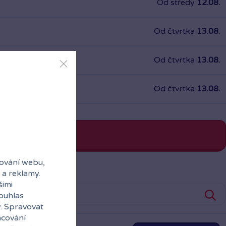
Od středy
12.08.
Od čtvrtka
13.08.
Od čtvrtka
13.08.
Od čtvrtka
13.08.
ování webu,
 a reklamy.
šimi
souhlas
y. Spravovat
acování