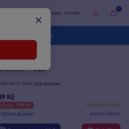
0
Prodejny
Kontakt
olky
Baby
Značky
avebnice F1 Race
avebnice F1 Race
Více informací
59 Kč
skladem 5 kusů
lubová:
348 Kč
Přihlásit do klubu
Ihned k odeslání