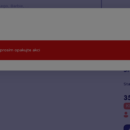
í hračky
Znáte z TV
LEGO®
Pro kluky
Pro h
prosím opakujte akci
tavebnice F1 Race
St
St
3
K