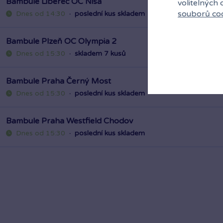
Bambule Liberec OC Nisa
volitelných
souborů co
Dnes od 14:30
·
poslední kus skladem
Bambule Plzeň OC Olympia 2
Dnes od 15:30
·
skladem 7 kusů
Bambule Praha Černý Most
Dnes od 15:30
·
poslední kus skladem
Bambule Praha Westfield Chodov
Dnes od 15:30
·
poslední kus skladem