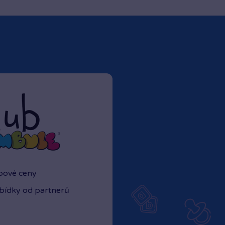
ubové ceny
abídky od partnerů