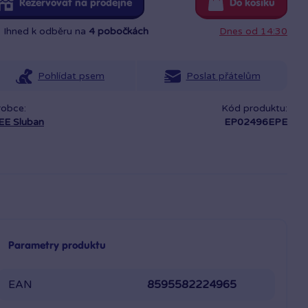
Rezervovat na prodejně
Do košíku
Ihned k odběru na
4 pobočkách
Dnes od 14:30
Pohlídat psem
Poslat přátelům
robce:
Kód produktu:
EE Sluban
EP02496EPE
Parametry produktu
EAN
8595582224965