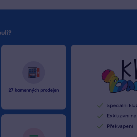
uli?
27 kamenných prodejen
Speciální kl
Exkluzivní n
Překvapení