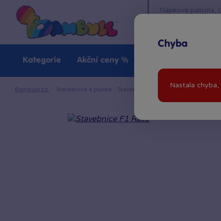
Chyba
Kategorie
Akční ceny %
Novinky
Venkovn
Nastala chyba, 
Bambule.cz
·
Stavebnice a puzzle
·
Stavebnice
·
SLUBAN stavebnice
·
S