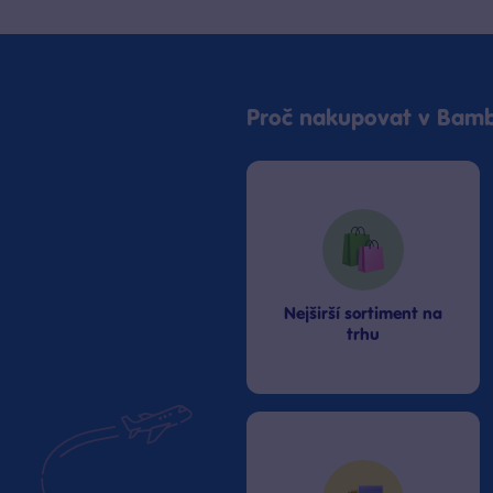
Proč nakupovat v Bamb
Nejširší sortiment na
trhu