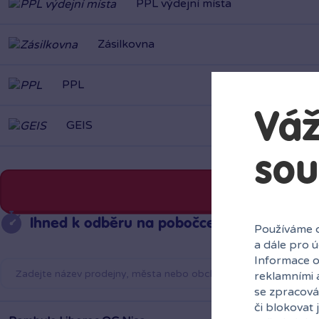
PPL výdejní místa
Zásilkovna
PPL
Váž
GEIS
sou
Ihned k odběru na pobočce
Používáme c
a dále pro 
Informace o
reklamními 
se zpracová
či blokovat 