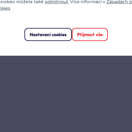
 cookies můžete také
odmítnout
. Více informací v
Zásadách p
okies
.
Nastavení cookies
Přijmout vše