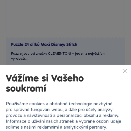
Puzzle 24 dílků Maxi Disney: Stitch
Puzzle jsou od značky CLEMENTONI – jeden z největších
výrobců...
Skladem
prodejny
349 Kč
Ihned:
5 poboček
Klub:
339 Kč
Vážíme si Vašeho
soukromí
Rezervovat
Používáme cookies a obdobné technologie nezbytné
pro správné fungování webu, a dále pro účely analýzy
provozu a návštěvnosti a personalizaci obsahu a reklamy.
Informace o užívání našich stránek a vybrané osobní údaje
sdílíme s našimi reklamními a analytickými partnery.