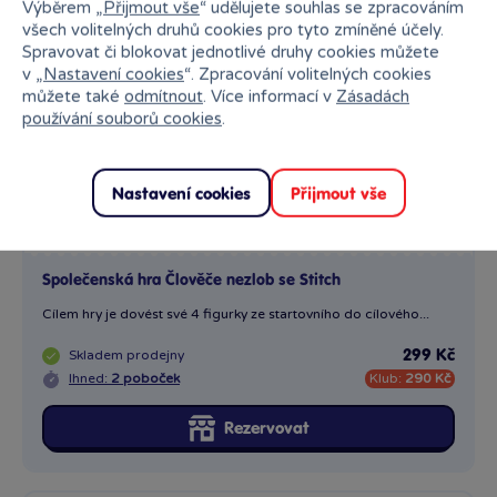
Výběrem „
Přijmout vše
“ udělujete souhlas se zpracováním
všech volitelných druhů cookies pro tyto zmíněné účely.
Spravovat či blokovat jednotlivé druhy cookies můžete
v „
Nastavení cookies
“. Zpracování volitelných cookies
můžete také
odmítnout
. Více informací v
Zásadách
používání souborů cookies
.
Nastavení cookies
Přijmout vše
Společenská hra Člověče nezlob se Stitch
Cílem hry je dovést své 4 figurky ze startovního do cílového...
Skladem
prodejny
299 Kč
Ihned:
2 poboček
Klub:
290 Kč
Rezervovat