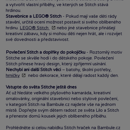
a vytvořit vlastní příběhy, ve kterých se Stitch stává
hrdinou.
Stavebnice a LEGO® Stitch
- Pokud mají vaše děti rády
stavění, určitě ocení možnost postavit si svého oblíbeného
hrdinu.
LEGO® Stitch
nebo jiné stavebnice přinášejí
kreativní zábavu, kdy si mohou děti nejen hrát, ale i rozvíjet
své dovednosti a představivost.
Povlečení Stitch a doplňky do pokojíčku
- Roztomilý motiv
Stitche se skvěle hodí i do dětského pokoje. Povlečení
Stitch přinese hravý design, který zpříjemní usínání.
Nechybí ani další Stitch věci
– batohy, školní potřeby,
hrníčky
nebo dekorace, které dělají radost každý den.
Vstupte do světa Stitche ještě dnes
Ať už hledáte velkého plyšového kamaráda, kreativní
omalovánky, originální stavebnici nebo stylové povlečení,
v kategorii Stitch na Bambule.cz najdete vše na jednom
místě. Dopřejte svým dětem radost ze světa Lilo a Stitch
a přeneste domů kousek jejich oblíbeného příběhu.
Prohlédněte si celou nabídku Stitch hraček na Bambule.cz