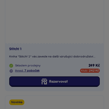
Stitch! 1
Kniha *Stitch! 1* vás zavede na další vzrušující dobrodružství...
Skladem
prodejny
249 Kč
Ihned:
7 poboček
Klub:
242 Kč
Rezervovat
Novinka