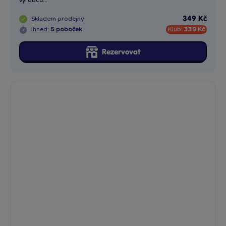
výrobců...
Skladem
prodejny
349 Kč
Ihned:
5 poboček
Klub:
339 Kč
Rezervovat