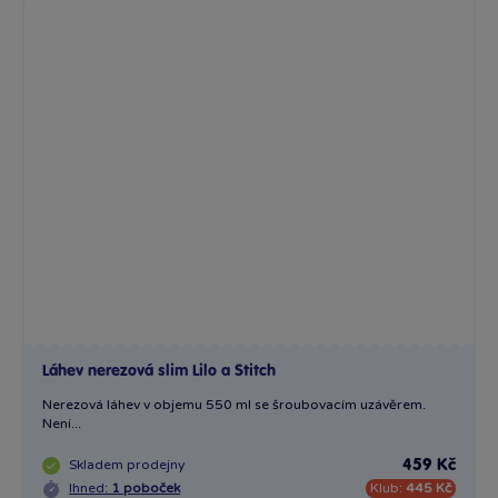
Láhev nerezová slim Lilo a Stitch
Nerezová láhev v objemu 550 ml se šroubovacím uzávěrem.
Není...
Skladem
prodejny
459 Kč
Ihned:
1 poboček
Klub:
445 Kč