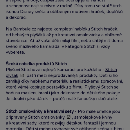
a vtipné příhody, dospělí zase oceňují jeho věrnost
a schopnost najít si místo v rodině. Díky tomu se stal Stitch
ikonou Disney světa a oblíbeným motivem hraček, doplňků
a dekorací.
Na Bambule.cz najdete kompletní nabídku Stitch hraček,
od hebkých plyšáků až po kreativní omalovánky a oblíbené
stavebnice. Ať už vaše děti milují film, nebo chtějí mít doma
svého mazlivého kamaráda, v kategorii Stitch si vždy
vyberete.
Široká nabídka produktů Stitch
Plyšoví Stitchové nejlepší kamarádi pro každého -
Stitch
plyšák
patří mezi nejprodávanější produkty. Děti si ho
zamilují díky hebkému materiálu a realistickému zpracování,
které věrně kopíruje postavičku z filmu. Plyšový Stitch se
hodí na mazlení, hraní i jako dekorace do dětského pokoje.
Je ideální i jako dárek – potěší malé fanoušky i sběratele.
Stitch omalovánky a kreativní sety
- Pro malé umělce jsou
připraveny
Stitch omalovánky
, samolepkové knihy
a kreativní sady, které rozvíjejí dětskou fantazii i jemnou
motoriku. Děti si mohou vybarvit své oblíbené scény z filmu