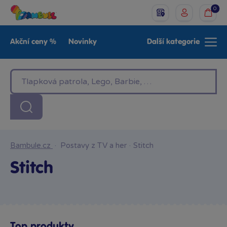
0
Akční ceny %
Novinky
Další kategorie
Venkovní hračky
Znáte z TV
LEGO®
Pro kluky
Pro holky
Baby
Značky
Bambule.cz
·
Postavy z TV a her
·
Stitch
Stitch
Top produkty