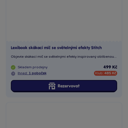
Lexibook skákací míč se světelnými efekty Stitch
Objevte skákací míč se světelnými efekty inspirovaný oblíbenou...
Skladem
prodejny
499 Kč
Ihned:
1 poboček
Klub:
485 Kč
Rezervovat