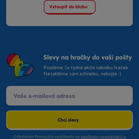
Vstoupit do klubu
Slevy na hračky do vaší pošty
Posíláme 1x týdně akční nabídku hraček.
Nezahltíme vám schránku, nebojte :)
Chci slevy
Odesláním formuláře souhlasím se
zasíláním newsletterů a