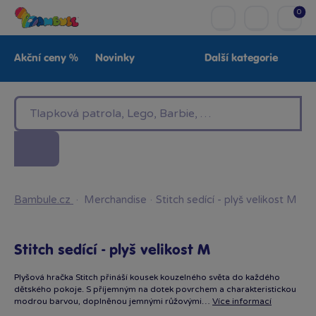
0
Akční ceny %
Novinky
Další kategorie
Venkovní hračky
Znáte z TV
LEGO®
Pro kluky
Pro holky
Baby
Značky
Bambule.cz
·
Merchandise
·
Stitch sedící - plyš velikost M
Stitch sedící - plyš velikost M
Plyšová hračka Stitch přináší kousek kouzelného světa do každého
dětského pokoje. S příjemným na dotek povrchem a charakteristickou
modrou barvou, doplněnou jemnými růžovými…
Více informací