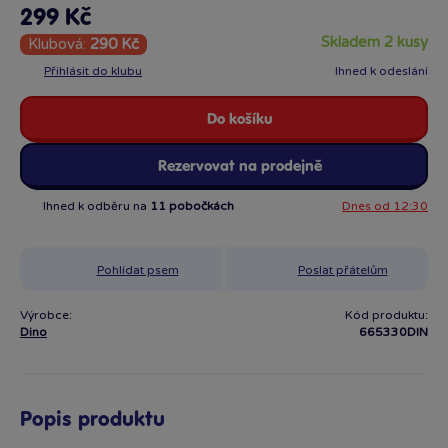
299 Kč
skladem 2 kusy
Klubová:
290 Kč
Přihlásit do klubu
Ihned k odeslání
Do košíku
Rezervovat na prodejně
Ihned k odběru na
11 pobočkách
Dnes od 12:30
Pohlídat psem
Poslat přátelům
Výrobce:
Kód produktu:
Dino
665330DIN
Popis produktu