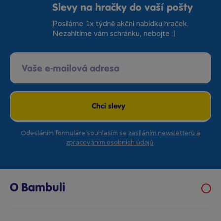
Slevy na hračky do vaší pošty
Posíláme 1x týdně akční nabídku hraček.
Nezahltíme vám schránku, nebojte :)
Chci slevy
Odesláním formuláře souhlasím se
zasíláním newsletterů a
zpracováním osobních údajů
.
O Bambuli
Kariéra
Klub hraček