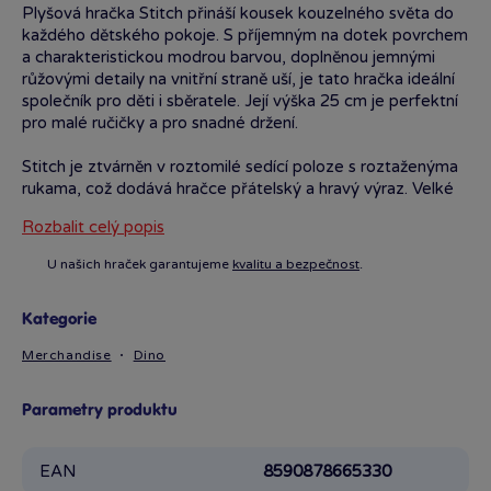
Plyšová hračka Stitch přináší kousek kouzelného světa do
každého dětského pokoje. S příjemným na dotek povrchem
a charakteristickou modrou barvou, doplněnou jemnými
růžovými detaily na vnitřní straně uší, je tato hračka ideální
společník pro děti i sběratele. Její výška 25 cm je perfektní
pro malé ručičky a pro snadné držení.
Stitch je ztvárněn v roztomilé sedící poloze s roztaženýma
rukama, což dodává hračce přátelský a hravý výraz. Velké
oči, vyšívané pro bezpečnost, jsou ideální pro nejmenší děti.
Rozbalit celý popis
Hračka byla navržena tak, aby věrně odrážela oblíbenou
postavičku z animovaného filmu, s detaily jako jsou uši,
U našich hraček garantujeme
kvalitu a bezpečnost
.
malé ostny na tlapkách a výrazný nos.
Díky odolnému a jemnému materiálu je Stitch vhodný pro
Kategorie
děti od narození a zachovává si svůj tvar i při častém
Merchandise
Dino
používání. Praktický průhledný obal zajišťuje ochranu před
znečištěním a usnadňuje skladování. Tato plyšová hračka
není jen skvělým dárkem, ale i stylovým doplňkem do
Parametry produktu
každého dětského pokoje či sbírky. Kvalita zpracování
a věrné ztvárnění charakteru dělají z této hračky
EAN
8590878665330
opravdového kamaráda.