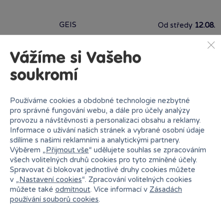
GEIS
Od středy
12.08.
Vážíme si Vašeho
soukromí
Vložit produkt do košíku
Používáme cookies a obdobné technologie nezbytné
Ihned k odběru na pobočce
pro správné fungování webu, a dále pro účely analýzy
provozu a návštěvnosti a personalizaci obsahu a reklamy.
Informace o užívání našich stránek a vybrané osobní údaje
sdílíme s našimi reklamními a analytickými partnery.
Výběrem „
Přijmout vše
“ udělujete souhlas se zpracováním
všech volitelných druhů cookies pro tyto zmíněné účely.
Spravovat či blokovat jednotlivé druhy cookies můžete
Bambule Brno NC Královo Pole
v „
Nastavení cookies
“. Zpracování volitelných cookies
Rezervovat zde
Dnes od 12:30
můžete také
odmítnout
. Více informací v
Zásadách
·
poslední kus skladem
používání souborů cookies
.
Bambule Brno OC Olympia