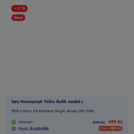
−17 %
Sleva
Tary Povoroznyk Tričko Ňufík modré L
95% Cotton 5% Elastane Single Jersey 180 GSM
Skladem
499 Kč
599 Kč
Ihned:
9 poboček
Klub:
485 Kč