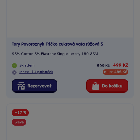
Tary Povoroznyk Tričko cukrová vata růžová S
95% Cotton 5% Elastane Single Jersey 180 GSM
Skladem
499 Kč
599 Kč
Ihned:
11 poboček
Klub:
485 Kč
Rezervovat
Do košíku
−17 %
Sleva