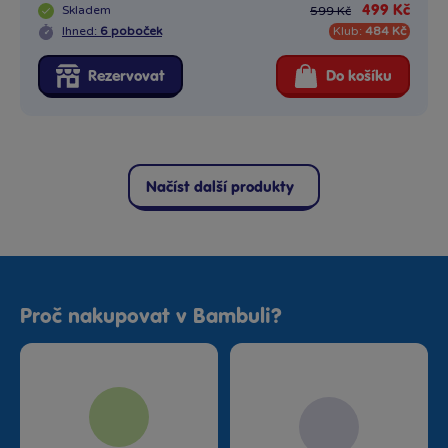
Skladem
499 Kč
599 Kč
Ihned:
6 poboček
Klub:
484 Kč
Rezervovat
Do košíku
Načíst další produkty
Proč nakupovat v Bambuli?