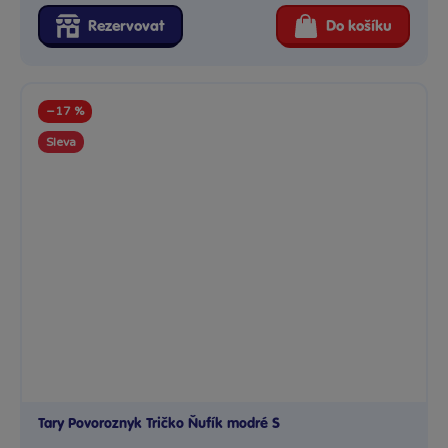
Rezervovat
Do košíku
−17 %
Sleva
Tary Povoroznyk Tričko Ňufík modré S