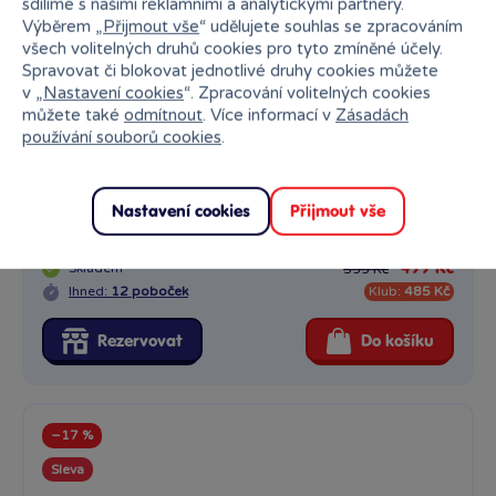
sdílíme s našimi reklamními a analytickými partnery.
Výběrem „
Přijmout vše
“ udělujete souhlas se zpracováním
všech volitelných druhů cookies pro tyto zmíněné účely.
Spravovat či blokovat jednotlivé druhy cookies můžete
v „
Nastavení cookies
“. Zpracování volitelných cookies
můžete také
odmítnout
. Více informací v
Zásadách
používání souborů cookies
.
Tary Povoroznyk tričko Tary drink broskev S
Nastavení cookies
Přijmout vše
95% Cotton 5% Elastane Single Jersey 180 GSM
Skladem
499 Kč
599 Kč
Ihned:
12 poboček
Klub:
485 Kč
Rezervovat
Do košíku
−17 %
Sleva