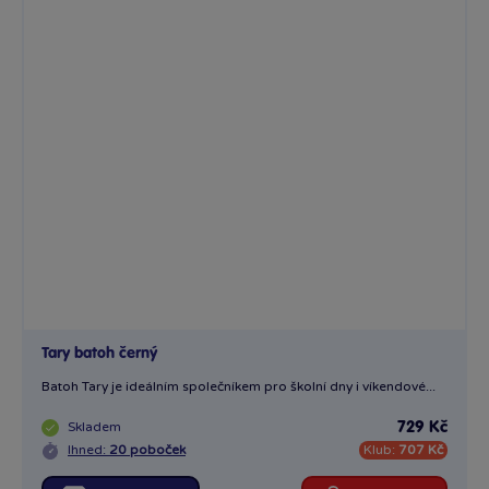
Tary batoh černý
Batoh Tary je ideálním společníkem pro školní dny i víkendové...
Skladem
729 Kč
Ihned:
20 poboček
Klub:
707 Kč