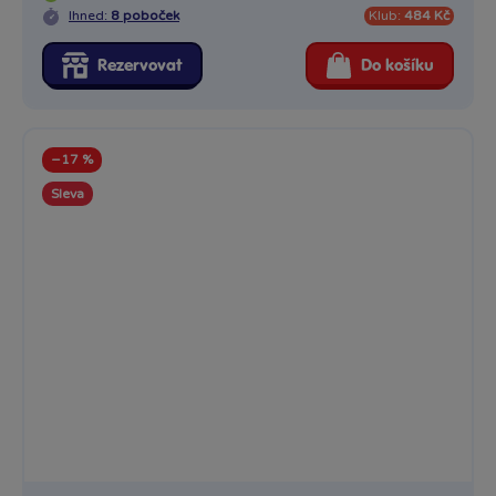
Ihned:
8 poboček
Klub:
484 Kč
Rezervovat
Do košíku
−17 %
Sleva