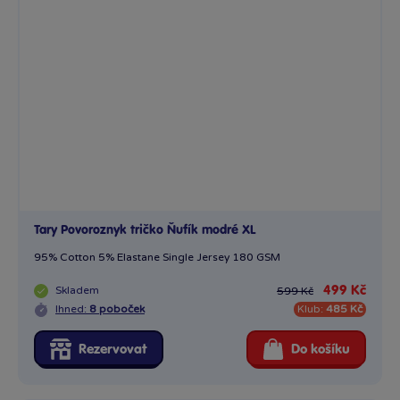
Tary Povoroznyk tričko Ňufík modré XL
95% Cotton 5% Elastane Single Jersey 180 GSM
Skladem
499 Kč
599 Kč
Ihned:
8 poboček
Klub:
485 Kč
Rezervovat
Do košíku