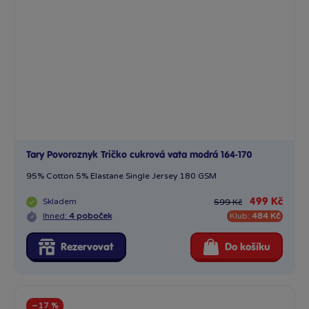
Tary Povoroznyk Tričko cukrová vata modrá 164-170
95% Cotton 5% Elastane Single Jersey 180 GSM
Skladem
499 Kč
599 Kč
Ihned:
4 poboček
Klub:
484 Kč
Rezervovat
Do košíku
−17 %