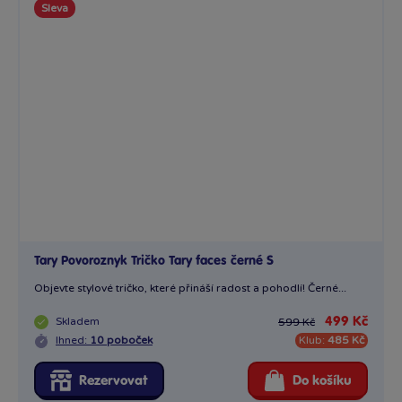
Sleva
Tary Povoroznyk Tričko Tary faces černé S
Objevte stylové tričko, které přináší radost a pohodlí! Černé...
Skladem
499 Kč
599 Kč
Ihned:
10 poboček
Klub:
485 Kč
Rezervovat
Do košíku