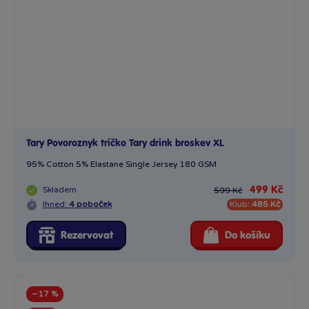
Tary Povoroznyk tričko Tary drink broskev XL
95% Cotton 5% Elastane Single Jersey 180 GSM
Skladem
499 Kč
599 Kč
Ihned:
4 poboček
Klub:
485 Kč
Rezervovat
Do košíku
−17 %