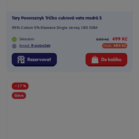
Tary Povoroznyk Tričko cukrová vata modrá S
95% Cotton 5% Elastane Single Jersey 180 GSM
Skladem
499 Kč
599 Kč
Ihned:
8 poboček
Klub:
484 Kč
Rezervovat
Do košíku
−17 %
Sleva