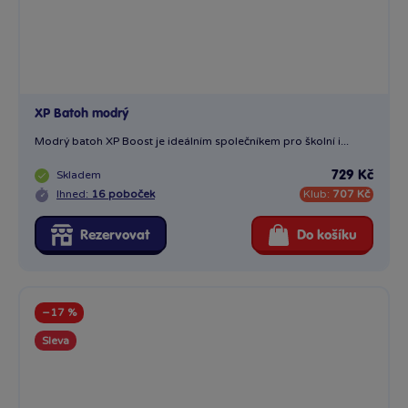
XP Batoh modrý
Modrý batoh XP Boost je ideálním společníkem pro školní i...
Skladem
729 Kč
Ihned:
16 poboček
Klub:
707 Kč
Rezervovat
Do košíku
−17 %
Sleva