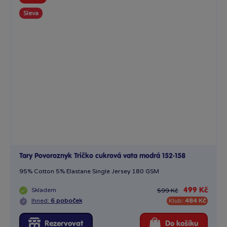
Sleva
Tary Povoroznyk Tričko cukrová vata modrá 152-158
95% Cotton 5% Elastane Single Jersey 180 GSM
Skladem
499 Kč
599 Kč
Ihned:
6 poboček
Klub:
484 Kč
Rezervovat
Do košíku