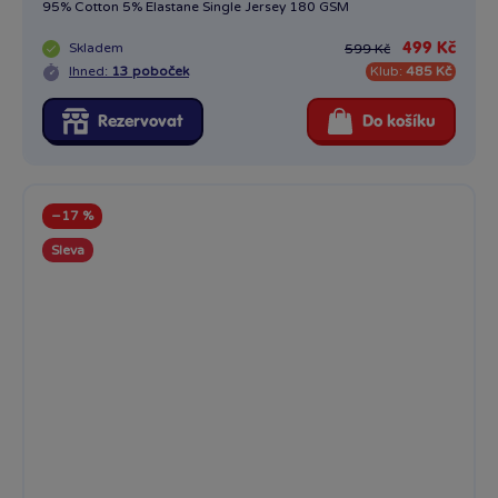
95% Cotton 5% Elastane Single Jersey 180 GSM
Skladem
499 Kč
599 Kč
Ihned:
13 poboček
Klub:
485 Kč
Rezervovat
Do košíku
−17 %
Sleva