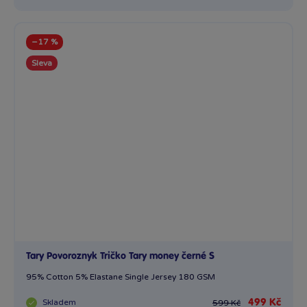
−17 %
Sleva
Tary Povoroznyk Tričko Tary money černé S
95% Cotton 5% Elastane Single Jersey 180 GSM
Skladem
499 Kč
599 Kč