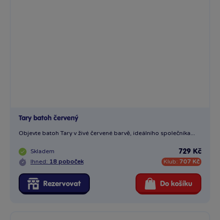
Tary batoh červený
Objevte batoh Tary v živé červené barvě, ideálního společníka...
Skladem
729 Kč
Ihned:
18 poboček
Klub:
707 Kč
Rezervovat
Do košíku