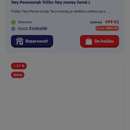
Tary Povoroznyk Tričko Tary money černé L
Tričko Tary Povoroznyk Tary money je skvělou volbou pro...
Skladem
499 Kč
599 Kč
Ihned:
9 poboček
Klub:
484 Kč
Rezervovat
Do košíku
−17 %
Sleva