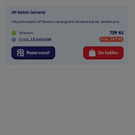
XP batoh červený
Objevte batoh XP Boost v energické červené barvě, ideální pro...
Skladem
729 Kč
Ihned:
19 poboček
Klub:
707 Kč
Rezervovat
Do košíku