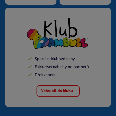
Bambule Praha OC Galerie
Butovice
Rezervovat zde
Dnes od 17:30
·
poslední kus skladem
Bambule Praha OC Galerie Harfa
Rezervovat zde
Dnes od 18:30
·
poslední kus skladem
Speciální klubové ceny
Bambule Praha Westfield Chodov
Exkluzivní nabídky od partnerů
Rezervovat zde
Dnes od 18:30
·
poslední kus skladem
Překvapení
Bambule Praha Zličín Metropole
Rezervovat zde
Vstoupit do klubu
Dnes od 18:30
·
skladem 2 kusy
Bambule Říčany OC Lihovar
Rezervovat zde
Zítra od 11:00
·
skladem 3 kusy