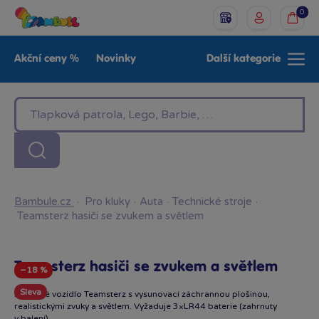
0
Akční ceny %
Novinky
Další kategorie
Venkovní hračky
Znáte z TV
LEGO®
Pro kluky
Pro holky
Baby
Značky
Bambule.cz
·
Pro kluky
·
Auta
·
Technické stroje
·
Teamsterz hasiči se zvukem a světlem
Teamsterz hasiči se zvukem a světlem
−18 %
Sleva
Hasičské vozidlo Teamsterz s vysunovací záchrannou plošinou,
realistickými zvuky a světlem. Vyžaduje 3×LR44 baterie (zahrnuty
v balení).