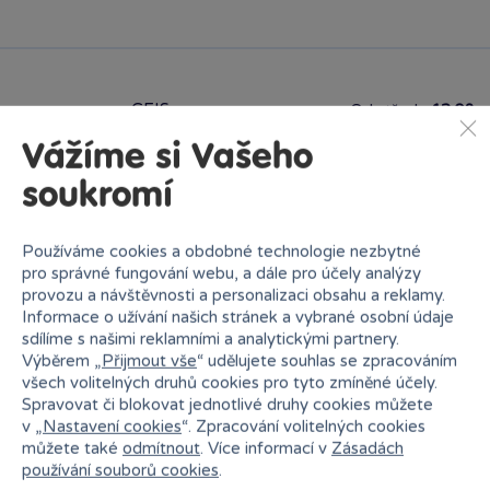
GEIS
Od středy
12.08.
Vážíme si Vašeho
soukromí
Vložit produkt do košíku
Používáme cookies a obdobné technologie nezbytné
pro správné fungování webu, a dále pro účely analýzy
Ihned k odběru na pobočce
provozu a návštěvnosti a personalizaci obsahu a reklamy.
Informace o užívání našich stránek a vybrané osobní údaje
sdílíme s našimi reklamními a analytickými partnery.
Výběrem „
Přijmout vše
“ udělujete souhlas se zpracováním
všech volitelných druhů cookies pro tyto zmíněné účely.
Spravovat či blokovat jednotlivé druhy cookies můžete
v „
Nastavení cookies
“. Zpracování volitelných cookies
Bambule Brno OC Olympia
můžete také
odmítnout
. Více informací v
Zásadách
Rezervovat zde
Dnes od 18:30
·
skladem 3 kusy
používání souborů cookies
.