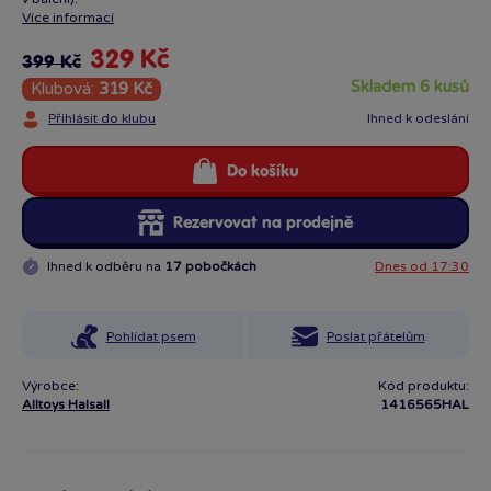
Více informací
329 Kč
399 Kč
skladem 6 kusů
Klubová:
319 Kč
Přihlásit do klubu
Ihned k odeslání
Do košíku
Rezervovat na prodejně
Ihned k odběru na
17 pobočkách
Dnes od 17:30
Pohlídat psem
Poslat přátelům
Výrobce:
Kód produktu:
Alltoys Halsall
1416565HAL