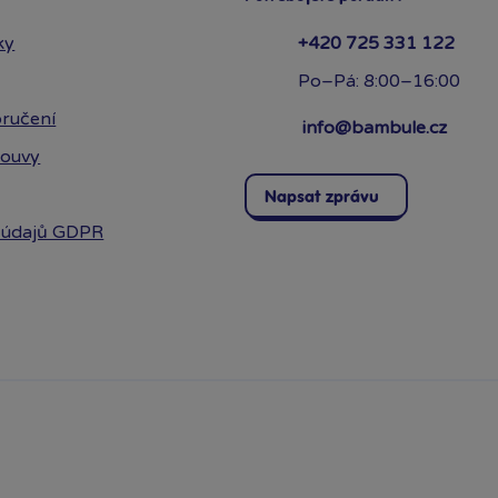
ky
+420 725 331 122
Po–Pá: 8:00–16:00
ručení
info@bambule.cz
louvy
Napsat zprávu
 údajů GDPR