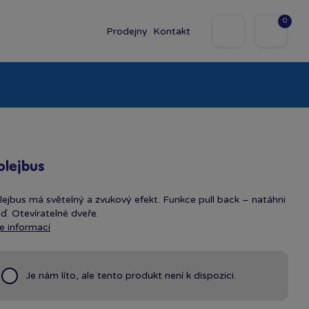
0
Prodejny
Kontakt
olky
Baby
Značky
olejbus
lejbus má světelný a zvukový efekt. Funkce pull back – natáhni
eď. Otevíratelné dveře.
e informací
Je nám líto, ale tento produkt není k dispozici.