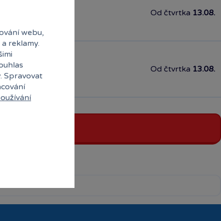
Od čtvrtka
13.08.
ování webu,
 a reklamy.
šimi
souhlas
Od čtvrtka
13.08.
y. Spravovat
acování
oužívání