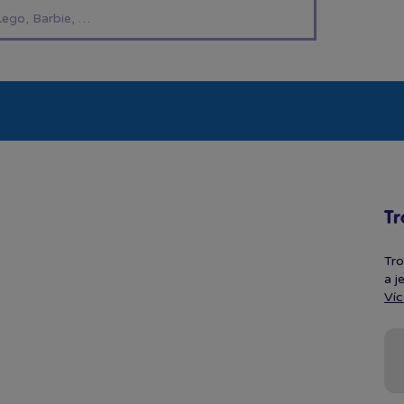
í hračky
Znáte z TV
LEGO®
Pro kluky
Pro h
Tr
Tro
a j
Víc