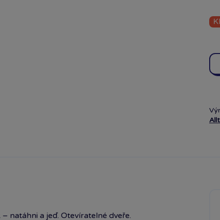
K
Vý
All
– natáhni a jeď. Otevíratelné dveře.