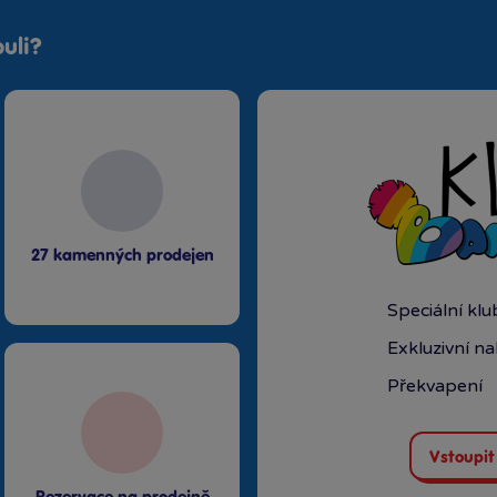
uli?
27 kamenných prodejen
Speciální kl
Exkluzivní n
Překvapení
Vstoupit