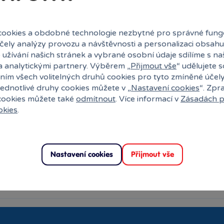
ookies a obdobné technologie nezbytné pro správné fung
účely analýzy provozu a návštěvnosti a personalizaci obsahu
 užívání našich stránek a vybrané osobní údaje sdílíme s na
a analytickými partnery. Výběrem „
Přijmout vše
“ udělujete 
ním všech volitelných druhů cookies pro tyto zmíněné účel
jednotlivé druhy cookies můžete v „
Nastavení cookies
“. Zpr
 cookies můžete také
odmítnout
. Více informací v
Zásadách p
okies
.
Vložit produkt do košíku
Nastavení cookies
Přijmout vše