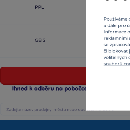
PPL
Používáme c
a dále pro 
Informace o
reklamními 
GEIS
se zpracová
či blokovat 
volitelných
souborů co
Ihned k odběru na pobočce