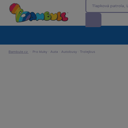
Kategorie
Akční ceny %
Novinky
Venkovn
Bambule.cz
·
Pro kluky
·
Auta
·
Autobusy
·
Trolejbus