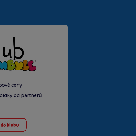
ubové ceny
abídky od partnerů
 do klubu