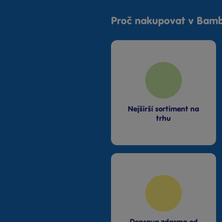
Proč nakupovat v Bamb
Nejširší sortiment na
trhu