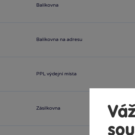
Balíkovna
Balíkovna na adresu
PPL výdejní místa
Váž
Zásilkovna
sou