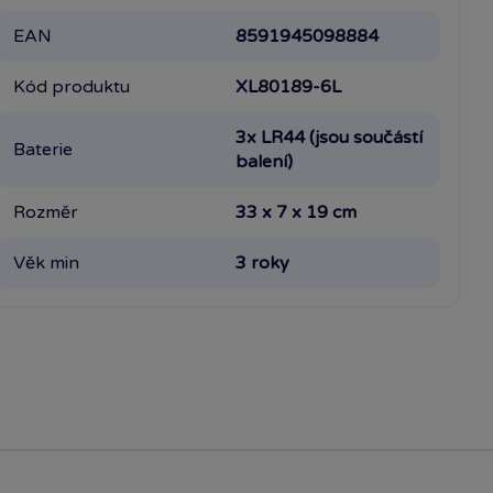
EAN
8591945098884
Kód produktu
XL80189-6L
3x LR44 (jsou součástí
Baterie
balení)
Rozměr
33 x 7 x 19 cm
Věk min
3 roky