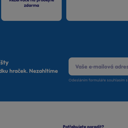
Rezervace na prodejně
zdarma
ošty
ídku hraček. Nezahltíme
Odesláním formuláře souhlasím 
Potřebujete poradit?