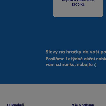
Doprava zdarma od
1500 Kč
Slevy na hračky do vaší p
Posíláme 1x týdně akční nab
vám schránku, nebojte :)
O Bambuli
Vše o nákupu