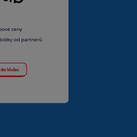
ubové ceny
abídky od partnerů
 do klubu