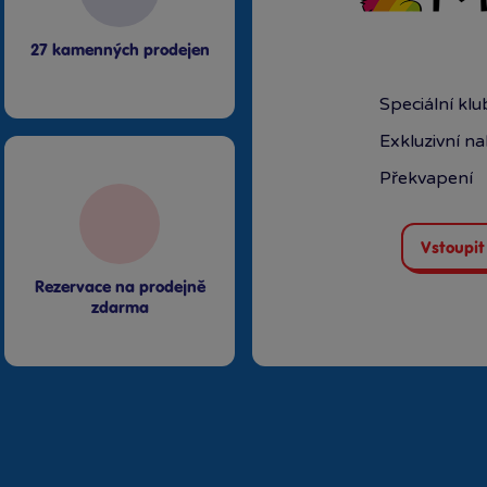
27 kamenných prodejen
Speciální kl
Exkluzivní n
Překvapení
Vstoupit
Rezervace na prodejně
zdarma