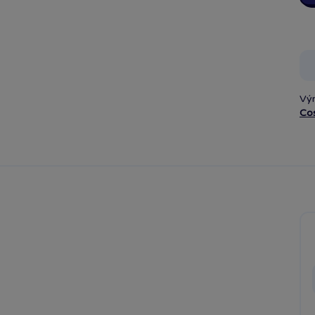
Vý
Co