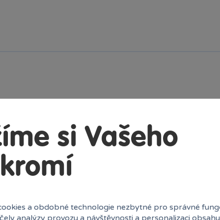
íme si Vašeho
kromí
ookies a obdobné technologie nezbytné pro správné fung
účely analýzy provozu a návštěvnosti a personalizaci obsahu