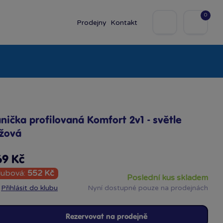
0
Prodejny
Kontakt
olky
Baby
Značky
nička profilovaná Komfort 2v1 - světle
žová
69 Kč
lubová:
552 Kč
poslední kus skladem
Přihlásit do klubu
Nyní dostupné pouze na prodejnách
Rezervovat na prodejně