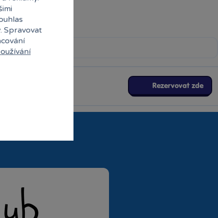
šimi
souhlas
y. Spravovat
acování
oužívání
Rezervovat zde