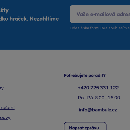
ošty
ídku hraček. Nezahltíme
Odesláním formuláře souhlasím 
Potřebujete poradit?
ky
+420 725 331 122
Po–Pá: 8:00–16:00
ručení
info@bambule.cz
louvy
Napsat zprávu