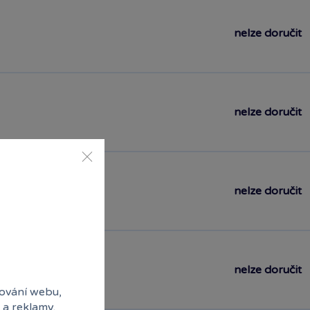
nelze doručit
nelze doručit
nelze doručit
nelze doručit
ování webu,
 a reklamy.