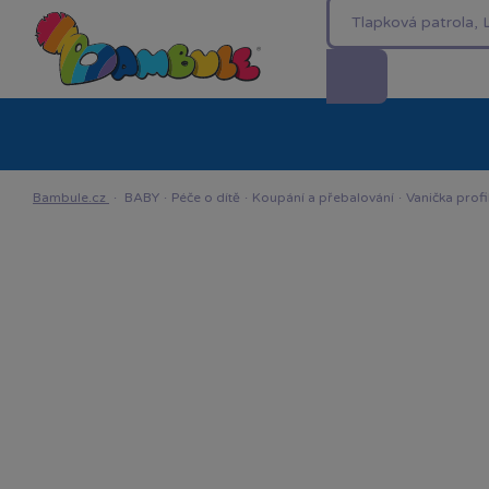
Kategorie
Akční ceny %
Novinky
Venkovn
Bambule.cz
·
BABY
·
Péče o dítě
·
Koupání a přebalování
·
Vanička prof