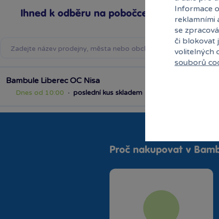
Informace o
Ihned k odběru na pobočce
reklamními 
se zpracová
či blokovat 
volitelných
souborů co
Bambule Liberec OC Nisa
Dnes od 10:00
·
poslední kus skladem
Proč nakupovat v Bamb