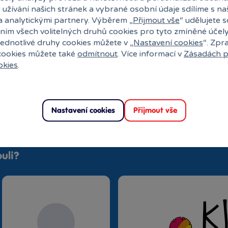
 užívání našich stránek a vybrané osobní údaje sdílíme s na
a analytickými partnery. Výběrem „
Přijmout vše
“ udělujete 
ním všech volitelných druhů cookies pro tyto zmíněné účel
jednotlivé druhy cookies můžete v „
Nastavení cookies
“. Zpr
 cookies můžete také
odmítnout
. Více informací v
Zásadách p
okies
.
Nastavení cookies
Přijmout vše
uli?