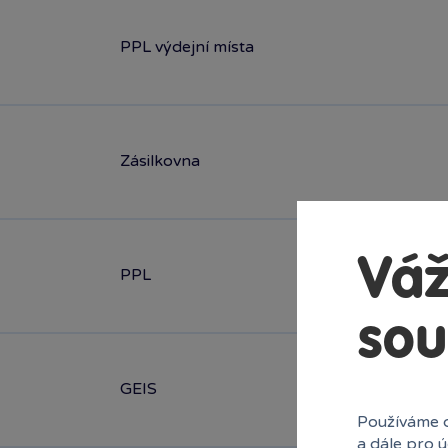
PPL výdejní místa
Zásilkovna
Váž
PPL
sou
GEIS
Používáme c
a dále pro 