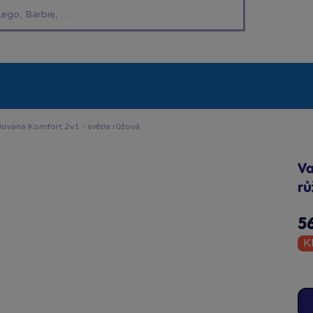
í hračky
Znáte z TV
LEGO®
Pro kluky
Pro h
ilovaná Komfort 2v1 - světle růžová
Va
rů
5
K