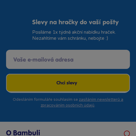
Slevy na hračky do vaší pošty
Posíláme 1x týdně akční nabídku hraček.
Nezahltíme vám schránku, nebojte :)
Chci slevy
Odesláním formuláře souhlasím se
zasíláním newsletterů a
zpracováním osobních údajů
.
O Bambuli