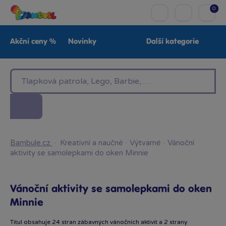
0
Akční ceny %
Novinky
Další kategorie
Venkovní hračky
Znáte z TV
LEGO®
Pro kluky
Pro holky
Baby
Značky
Bambule.cz
·
Kreativní a naučné
·
Výtvarné
·
Vánoční
aktivity se samolepkami do oken Minnie
Vánoční aktivity se samolepkami do oken
Minnie
Titul obsahuje 24 stran zábavných vánočních aktivit a 2 strany