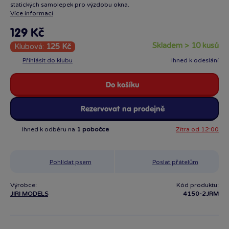
statických samolepek pro výzdobu okna.
Více informací
129 Kč
skladem > 10 kusů
Klubová:
125 Kč
Přihlásit do klubu
Ihned k odeslání
Do košíku
Rezervovat na prodejně
Ihned k odběru na
1 pobočce
Zítra od 12:00
Pohlídat psem
Poslat přátelům
Výrobce:
Kód produktu:
JIRI MODELS
4150-2JRM