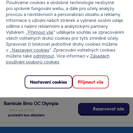
Používáme cookies a obdobné technologie nezbytné
pro správné fungování webu, a dále pro účely analýzy
GEIS
Od úterý
11.08.
provozu a návštěvnosti a personalizaci obsahu a reklamy.
Informace o užívání našich stránek a vybrané osobní údaje
sdílíme s našimi reklamními a analytickými partnery.
Výběrem „
Přijmout vše
“ udělujete souhlas se zpracováním
všech volitelných druhů cookies pro tyto zmíněné účely.
Spravovat či blokovat jednotlivé druhy cookies můžete
v „
Nastavení cookies
“. Zpracování volitelných cookies
Vložit produkt do košíku
můžete také
odmítnout
. Více informací v
Zásadách
používání souborů cookies
.
Ihned k odběru na pobočce
Nastavení cookies
Přijmout vše
Bambule Brno OC Olympia
Rezervovat zde
Zítra od 12:00
·
poslední kus skladem