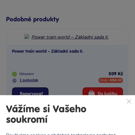
Podobné produkty
Power train world – Základní sada II.
Skladem
509 Kč
1 poboček
Klub:
494 Kč
Rezervovat
Do košíku
Vážíme si Vašeho
soukromí