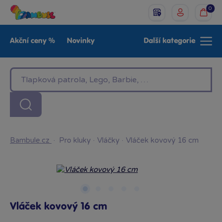
0
Akční ceny %
Novinky
Další kategorie
Venkovní hračky
Znáte z TV
LEGO®
Pro kluky
Pro holky
Baby
Značky
Bambule.cz
·
Pro kluky
·
Vláčky
·
Vláček kovový 16 cm
Vláček kovový 16 cm