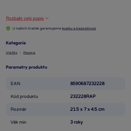
Rozbalit celý popis
U našich hraček garantujeme
kvalitu a bezpečnost
.
Kategorie
Vláčky
Rappa
Parametry produktu
EAN
8590687232228
Kód produktu
232228RAP
Rozměr
21.5 x 7 x 4.5 cm
Věk min
3 roky