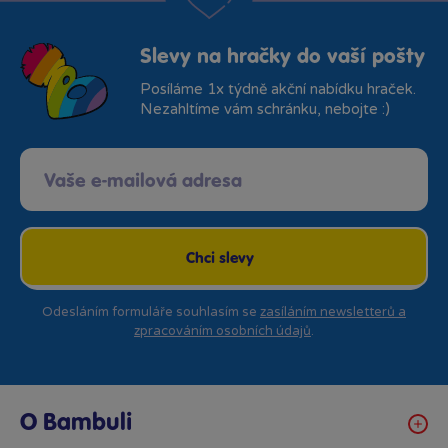
Slevy na hračky do vaší pošty
Posíláme 1x týdně akční nabídku hraček.
Nezahltíme vám schránku, nebojte :)
Chci slevy
Odesláním formuláře souhlasím se
zasíláním newsletterů a
zpracováním osobních údajů
.
O Bambuli