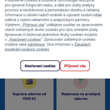
Používáme cookies a obdobné technologie nezbytné
Proč nakupovat v Bambuli?
pro správné fungování webu, a dále pro účely analýzy
provozu a návštěvnosti a personalizaci obsahu a reklamy.
Informace o užívání našich stránek a vybrané osobní údaje
sdílíme s našimi reklamními a analytickými partnery.
Výběrem „
Přijmout vše
“ udělujete souhlas se zpracováním
všech volitelných druhů cookies pro tyto zmíněné účely.
Spravovat či blokovat jednotlivé druhy cookies můžete
v „
Nastavení cookies
“. Zpracování volitelných cookies
Nejširší sortiment na
můžete také
odmítnout
. Více informací v
Zásadách
27 kamenných prodejen
trhu
používání souborů cookies
.
Nastavení cookies
Přijmout vše
Doprava zdarma od
Rezervace na prodejně
1500 Kč
zdarma