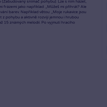
b (Zabudovaný snímač pohybu). Lze s ním házet,
i frázemi jako například: „Můžeš mi přihrát? Ale
ání barev. Například větou: „Moje rukavice jsou
z pohybu a aktivně rozvíjí jemnou i hrubou
 až 15 známých melodií. Po vyjmutí hracího