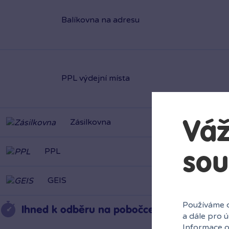
Balíkovna na adresu
PPL výdejní místa
Zásilkovna
PPL
Váž
GEIS
sou
Ihned k odběru na pobočce
Používáme c
a dále pro 
Informace o