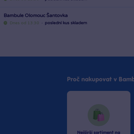
Dnes od 13:30
·
poslední kus skladem
Bambule Ostrava Géčko
Dnes od 13:30
·
poslední kus skladem
Bambule Praha Černý Most
Dnes od 13:30
·
poslední kus skladem
Bambule Praha Zličín Metropole
Dnes od 13:30
·
poslední kus skladem
Proč nakupovat v Bamb
Bambule Říčany OC Lihovar
Dnes od 12:30
·
poslední kus skladem
Nejširší sortiment na