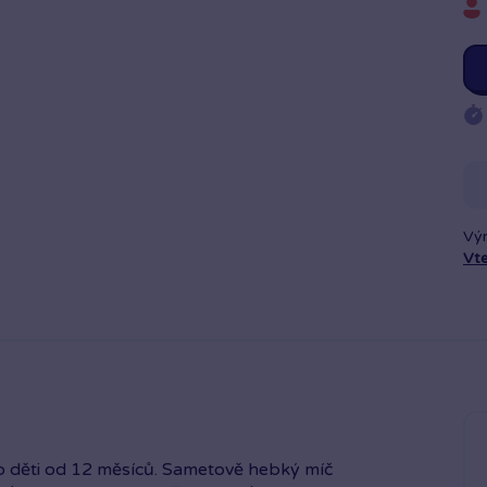
Vý
Vt
ro děti od 12 měsíců. Sametově hebký míč