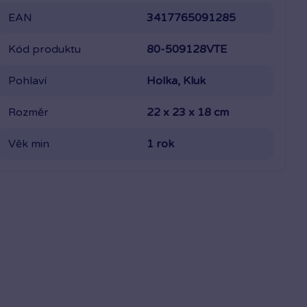
EAN
3417765091285
Kód produktu
80-509128VTE
Pohlaví
Holka, Kluk
Rozměr
22 x 23 x 18 cm
Věk min
1 rok