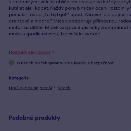
s roztomilým svítícím obličejem reaguje na každý pohy
kutálet ale i kopat. Každý pohyb míček ocení roztomilým
pomalu!“ nebo „To byl gól!“ apod. Zároveň učí pojmenov
oranžové a modré.“ Míček podporuje přirozenou radost 
motoriku dítěte. Míček zazpívá 3 písničky a umí zahrát
modulu (podle návodu) lze míček i vyprat!
Rozbalit celý popis
U našich hraček garantujeme
kvalitu a bezpečnost
.
Kategorie
Hračky pro nejmenší
Vtech
Podobné produkty