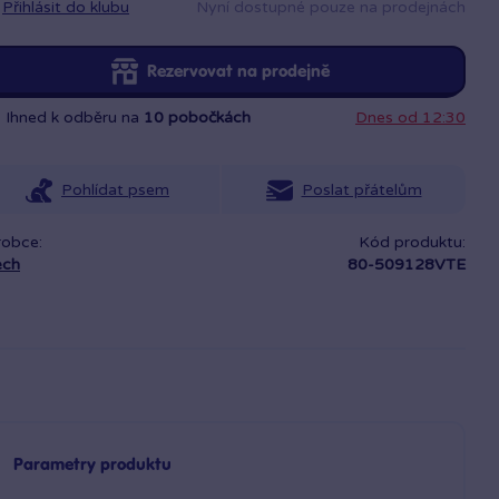
Přihlásit do klubu
Nyní dostupné pouze na prodejnách
Rezervovat na prodejně
Ihned k odběru na
10 pobočkách
Dnes od 12:30
Pohlídat psem
Poslat přátelům
robce:
Kód produktu:
ech
80-509128VTE
Parametry produktu