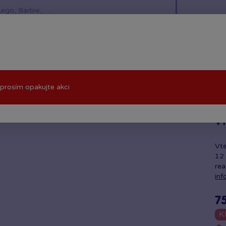
í hračky
Znáte z TV
LEGO®
Pro kluky
Pro h
prosím opakujte akci
VT
Vte
12 
re
inf
7
K