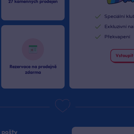
27 kamenných prodejen
Speciální kl
Exkluzivní n
Překvapení
Vstoupit
Rezervace na prodejně
zdarma
 pošty