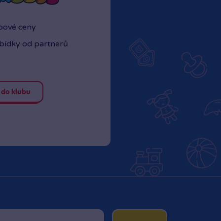
ubové ceny
abídky od partnerů
 do klubu