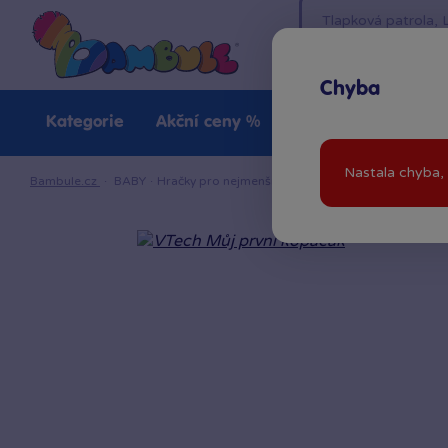
Chyba
Kategorie
Akční ceny %
Novinky
Venkovn
Nastala chyba, 
Bambule.cz
·
BABY
·
Hračky pro nejmenší
·
VTech Můj první kopačák