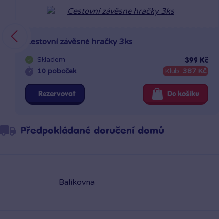
Cestovní závěsné hračky 3ks
Skladem
399 Kč
10 poboček
Klub:
387 Kč
Rezervovat
Do košíku
Předpokládané doručení domů
Balíkovna