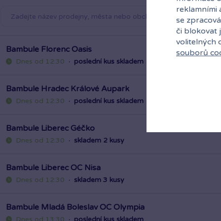
reklamními 
se zpracová
Bambule Florenc Oasis
či blokovat 
Dnes od 12:30
·
poslední kus skladem
volitelných
souborů co
Bambule Hradec Králové Aupark
Dnes od 12:30
·
poslední kus skladem
Bambule Liberec Géčko
Dnes od 12:30
·
skladem 2 kusy
Bambule Liberec OC Nisa
Dnes od 12:30
·
skladem 3 kusy
Bambule Mladá Boleslav OC Olympia
Dnes od 13:30
·
poslední kus skladem
Bambule Olomouc Šantovka