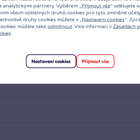
a analytickými partnery. Výběrem „
Přijmout vše
“ udělujete 
ním všech volitelných druhů cookies pro tyto zmíněné účel
jednotlivé druhy cookies můžete v „
Nastavení cookies
“. Zpr
 cookies můžete také
odmítnout
. Více informací v
Zásadách p
okies
.
Nastavení cookies
Přijmout vše