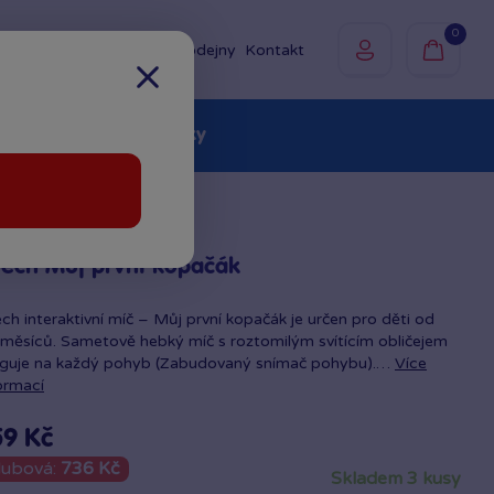
0
Prodejny
Kontakt
olky
Baby
Značky
ech Můj první kopačák
ch interaktivní míč – Můj první kopačák je určen pro děti od
měsíců. Sametově hebký míč s roztomilým svítícím obličejem
aguje na každý pohyb (Zabudovaný snímač pohybu).…
Více
ormací
59 Kč
lubová:
736 Kč
skladem 3 kusy