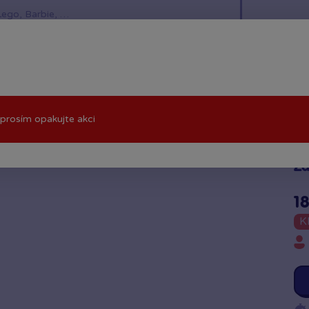
í hračky
Znáte z TV
LEGO®
Pro kluky
Pro h
prosím opakujte akci
Závěsná zvonkohra Zajíček
Zá
1
K