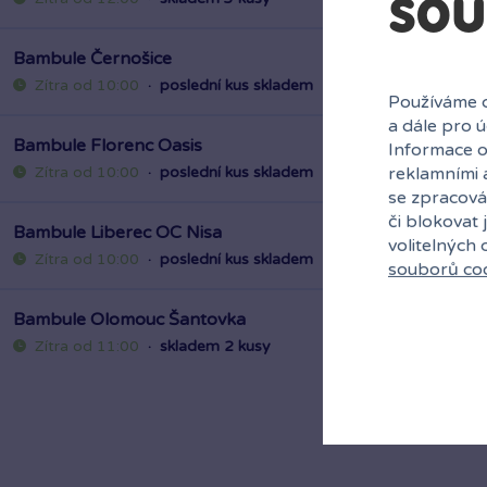
sou
Bambule Černošice
Zítra od 10:00
·
poslední kus skladem
Používáme c
a dále pro 
Bambule Florenc Oasis
Informace o
Zítra od 10:00
·
poslední kus skladem
reklamními 
se zpracová
či blokovat 
Bambule Liberec OC Nisa
volitelných
Zítra od 10:00
·
poslední kus skladem
souborů co
Bambule Olomouc Šantovka
Zítra od 11:00
·
skladem 2 kusy
Bambule Praha Černý Most
Zítra od 11:00
·
poslední kus skladem