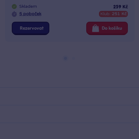
Skladem
259 Kč
5 poboček
Klub:
251 Kč
Rezervovat
Do košíku