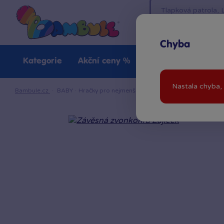
Chyba
Kategorie
Akční ceny %
Novinky
Venkovn
Nastala chyba, 
Bambule.cz
·
BABY
·
Hračky pro nejmenší
·
Do kočárku a autosedačky
·