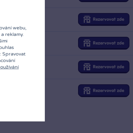
Rezervovat zde
ování webu,
 a reklamy.
šimi
Rezervovat zde
souhlas
y. Spravovat
acování
oužívání
Rezervovat zde
Rezervovat zde
Rezervovat zde