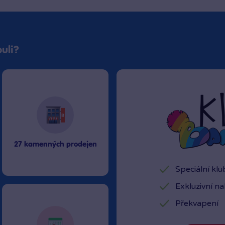
uli?
27 kamenných prodejen
Speciální kl
Exkluzivní n
Překvapení