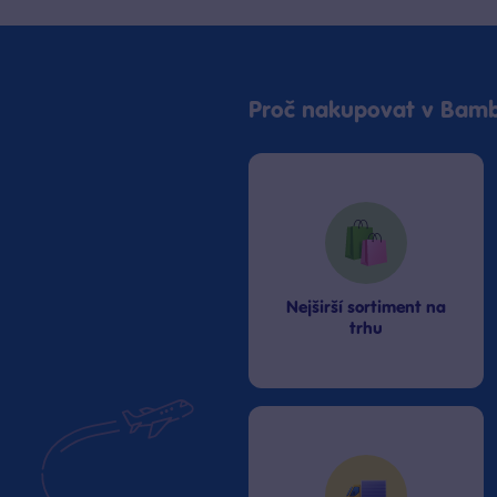
Bambule Praha OC Galerie Butovice
Zítra od 10:00
·
poslední kus skladem
Bambule Praha Westfield Chodov
Proč nakupovat v Bamb
Zítra od 11:00
·
poslední kus skladem
Bambule Praha Zličín Metropole
Zítra od 11:00
·
skladem 3 kusy
Nejširší sortiment na
trhu