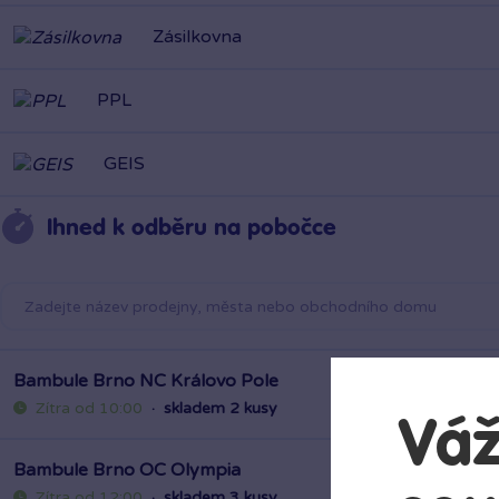
Zásilkovna
PPL
GEIS
Ihned k odběru na pobočce
Bambule Brno NC Královo Pole
Zítra od 10:00
·
skladem 2 kusy
Váž
Bambule Brno OC Olympia
Zítra od 12:00
·
skladem 3 kusy