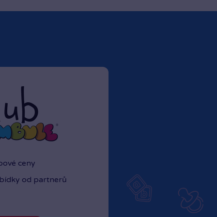
Rezervovat zde
Rezervovat zde
Rezervovat zde
ubové ceny
abídky od partnerů