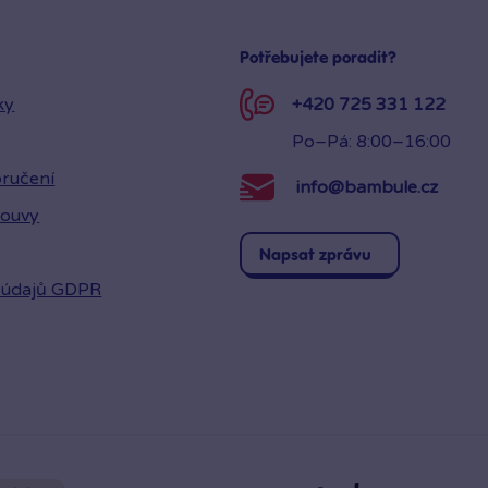
Potřebujete poradit?
ky
+420 725 331 122
Po–Pá: 8:00–16:00
ručení
info@bambule.cz
louvy
Napsat zprávu
 údajů GDPR