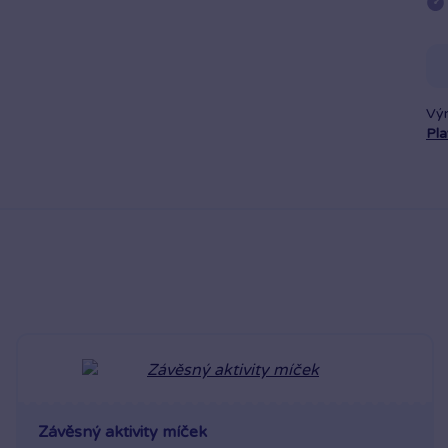
Vý
Pl
Závěsný aktivity míček