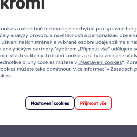
kromí
ookies a obdobné technologie nezbytné pro správné fung
účely analýzy provozu a návštěvnosti a personalizaci obsahu
 užívání našich stránek a vybrané osobní údaje sdílíme s na
a analytickými partnery. Výběrem „
Přijmout vše
“ udělujete 
ním všech volitelných druhů cookies pro tyto zmíněné účel
jednotlivé druhy cookies můžete v „
Nastavení cookies
“. Zpr
 cookies můžete také
odmítnout
. Více informací v
Zásadách p
okies
.
Nastavení cookies
Přijmout vše