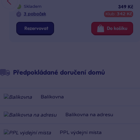
Skladem
349 Kč
3 poboček
Klub:
342 Kč
Rezervovat
Do košíku
Předpokládané doručení domů
Balíkovna
Balíkovna na adresu
PPL výdejní místa