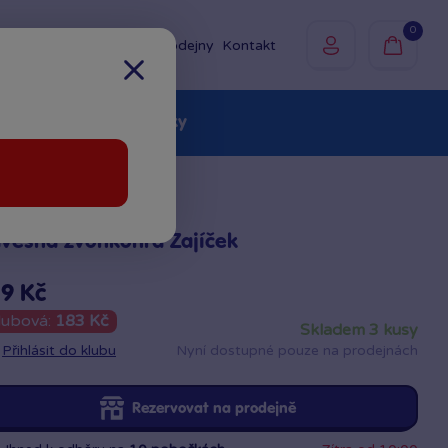
0
Prodejny
Kontakt
olky
Baby
Značky
věsná zvonkohra Zajíček
89 Kč
lubová:
183 Kč
skladem 3 kusy
Přihlásit do klubu
Nyní dostupné pouze na prodejnách
Rezervovat na prodejně