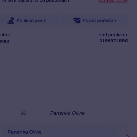
Ihned k odběru na
10 pobočkách
Zítra od 10:00
Pohlídat psem
Poslat přátelům
robce:
Kód produktu:
aygro
0186974BRG
Panenka Olivie