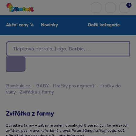
0
Akční ceny %
Novinky
Další kategorie
Venkovní hračky
Znáte z TV
LEGO®
Pro kluky
Pro holky
Baby
Značky
Bambule.cz
·
BABY
·
Hračky pro nejmenší
·
Hračky do
vany
·
Zvířátka z farmy
Zvířátka z farmy
Zvířátka z farmy – zábavné balení obsahující 5 barevných farmářských
zvířátek: psa, krávu, kuře, koně a ovci. Po zmáčknutí stříkají vodu, což
přináší ještě více radosti při…
Více informací