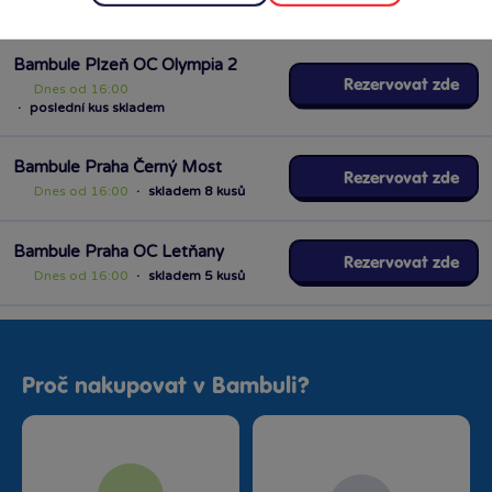
·
poslední kus skladem
Bambule Plzeň OC Olympia 2
Rezervovat zde
Dnes od 16:00
·
poslední kus skladem
Bambule Praha Černý Most
Rezervovat zde
Dnes od 16:00
·
skladem 8 kusů
Bambule Praha OC Letňany
Rezervovat zde
Dnes od 16:00
·
skladem 5 kusů
Proč nakupovat v Bambuli?