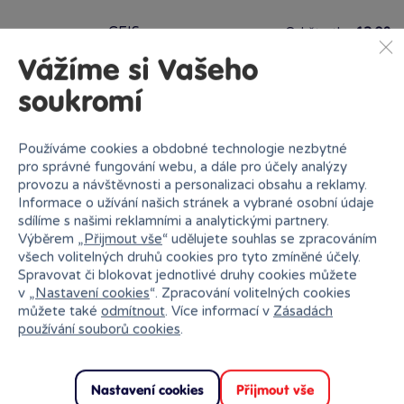
GEIS
Od čtvrtka
13.08.
Vážíme si Vašeho
soukromí
Vložit produkt do košíku
Používáme cookies a obdobné technologie nezbytné
pro správné fungování webu, a dále pro účely analýzy
Ihned k odběru na pobočce
provozu a návštěvnosti a personalizaci obsahu a reklamy.
Informace o užívání našich stránek a vybrané osobní údaje
sdílíme s našimi reklamními a analytickými partnery.
Výběrem „
Přijmout vše
“ udělujete souhlas se zpracováním
všech volitelných druhů cookies pro tyto zmíněné účely.
Spravovat či blokovat jednotlivé druhy cookies můžete
v „
Nastavení cookies
“. Zpracování volitelných cookies
Bambule Brno OC Olympia
můžete také
odmítnout
. Více informací v
Zásadách
Rezervovat zde
Dnes od 16:00
·
skladem 3 kusy
používání souborů cookies
.
Bambule OC Šestka
Nastavení cookies
Přijmout vše
Rezervovat zde
Dnes od 15:00