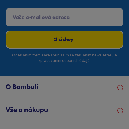
Chci slevy
Odesláním formuláře souhlasím se
zasíláním newsletterů a
zpracováním osobních údajů
.
O Bambuli
Kariéra
Klub hraček
Vše o nákupu
Prodejny Bambule
Obchodní podmínky
Bezpečnost hraček
Možnosti platby