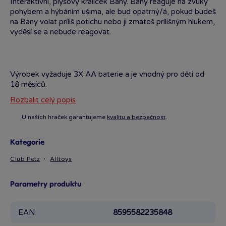
Interaktivní, plyšový králíček Bany. Bany reaguje na zvuky
pohybem a hýbáním ušima, ale bud opatrný/á, pokud budeš
na Bany volat príliš potichu nebo ji zmateš prílišným hlukem,
vyděsí se a nebude reagovat.
Výrobek vyžaduje 3X AA baterie a je vhodný pro děti od
18 měsíců.
Rozbalit celý popis
U našich hraček garantujeme
kvalitu a bezpečnost
.
Kategorie
Club Petz
Alltoys
Parametry produktu
EAN
8595582235848