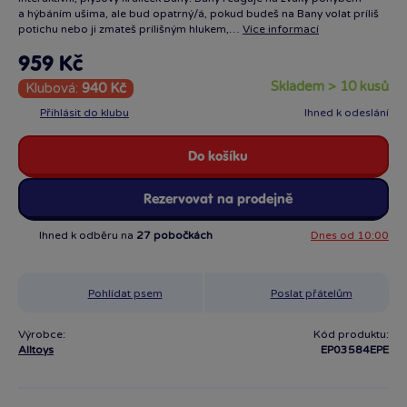
a hýbáním ušima, ale bud opatrný/á, pokud budeš na Bany volat príliš
potichu nebo ji zmateš prílišným hlukem,…
Více informací
959 Kč
skladem > 10 kusů
Klubová:
940 Kč
Přihlásit do klubu
Ihned k odeslání
Do košíku
Rezervovat na prodejně
Ihned k odběru na
27 pobočkách
Dnes od 10:00
Pohlídat psem
Poslat přátelům
Výrobce:
Kód produktu:
Alltoys
EP03584EPE