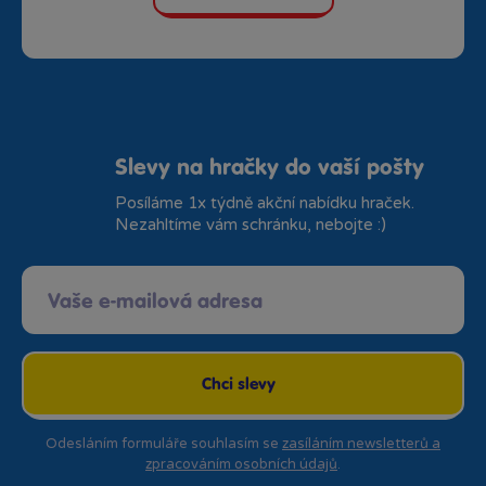
Rezervovat zde
Dnes od 11:00
·
skladem > 10 kusů
Bambule Praha NC Eden
Rezervovat zde
Dnes od 10:00
·
poslední kus skladem
Slevy na hračky do vaší pošty
Bambule Praha OC Flora
Rezervovat zde
Posíláme 1x týdně akční nabídku hraček.
Dnes od 10:00
·
skladem > 10 kusů
Nezahltíme vám schránku, nebojte :)
Bambule Praha OC Galerie
Butovice
Rezervovat zde
Dnes od 10:00
·
poslední kus skladem
Chci slevy
Bambule Praha OC Galerie Harfa
Rezervovat zde
Dnes od 11:00
·
skladem 2 kusy
Odesláním formuláře souhlasím se
zasíláním newsletterů a
zpracováním osobních údajů
.
Bambule Praha OC Krakov
Rezervovat zde