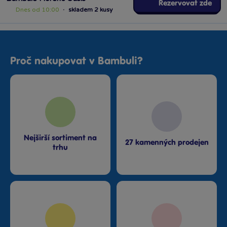
Rezervovat zde
Dnes od 10:00
·
skladem 2 kusy
Bambule Hradec Králové Aupark
Rezervovat zde
Dnes od 10:00
·
skladem 4 kusy
Proč nakupovat v Bambuli?
Bambule Kladno OAZA
Rezervovat zde
Dnes od 10:00
·
skladem 2 kusy
Bambule Liberec Géčko
Rezervovat zde
Dnes od 10:00
·
skladem 2 kusy
Nejširší sortiment na
27 kamenných prodejen
trhu
Bambule Liberec OC Nisa
Rezervovat zde
Dnes od 10:00
·
skladem 3 kusy
Bambule Mladá Boleslav OC
Olympia
Rezervovat zde
Dnes od 10:00
·
skladem 2 kusy