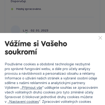
Doporučuji.
Hezký zpracováno.
L.H.
02. 01. 2023
Ověřená recenze
Vážíme si Vašeho
soukromí
Načíst další recenze
Používáme cookies a obdobné technologie nezbytné
pro správné fungování webu, a dále pro účely analýzy
provozu a návštěvnosti a personalizaci obsahu a reklamy.
Informace o užívání našich stránek a vybrané osobní údaje
Podobné produkty
sdílíme s našimi reklamními a analytickými partnery.
Výběrem „
Přijmout vše
“ udělujete souhlas se zpracováním
všech volitelných druhů cookies pro tyto zmíněné účely.
Předpokládané doručení domů
Spravovat či blokovat jednotlivé druhy cookies můžete
v „
Nastavení cookies
“. Zpracování volitelných cookies