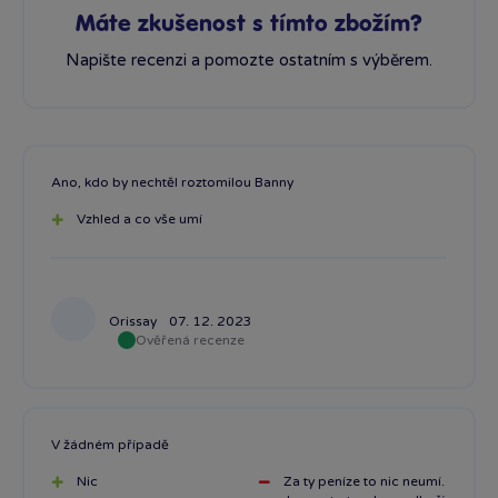
Máte zkušenost s tímto zbožím?
Napište recenzi a pomozte ostatním s výběrem.
Ano, kdo by nechtěl roztomilou Banny
Vzhled a co vše umí
Orissay
07. 12. 2023
Ověřená recenze
V žádném případě
Nic
Za ty peníze to nic neumí.