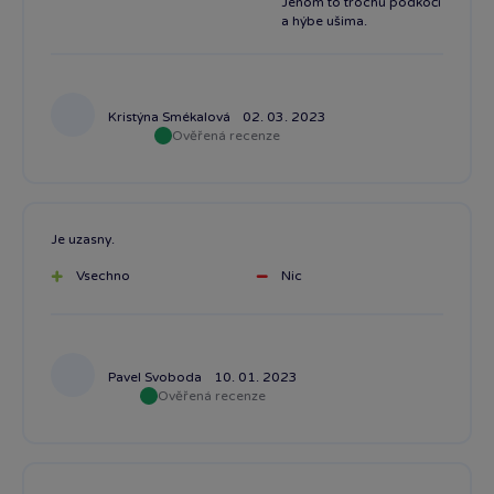
Jenom to trochu podkočí
a hýbe ušima.
Kristýna Smékalová
02. 03. 2023
Ověřená recenze
Je uzasny.
Vsechno
Nic
Pavel Svoboda
10. 01. 2023
Ověřená recenze