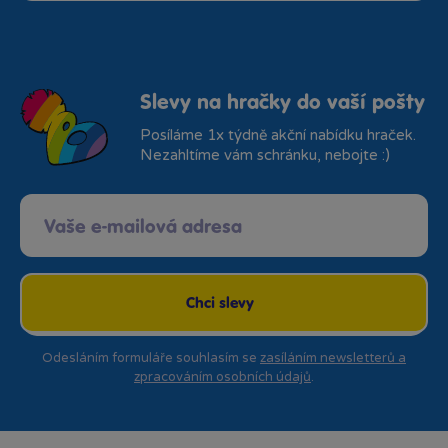
Slevy na hračky do vaší pošty
Posíláme 1x týdně akční nabídku hraček.
Nezahltíme vám schránku, nebojte :)
Chci slevy
Odesláním formuláře souhlasím se
zasíláním newsletterů a
zpracováním osobních údajů
.