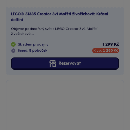
LEGO® 31385 Creator 3v1 Mořští živočichové: Krásní
delfíni
Objevte podmořský svět s LEGO Creator 3v1 Mořští
živočichové:...
Skladem
prodejny
1 299 Kč
Ihned:
9 poboček
Klub:
1 260 Kč
Rezervovat