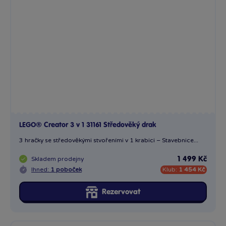
LEGO® Creator 3 v 1 31161 Středověký drak
3 hračky se středověkými stvořeními v 1 krabici – Stavebnice...
Skladem
prodejny
1 499 Kč
Ihned:
1 poboček
Klub:
1 454 Kč
Rezervovat