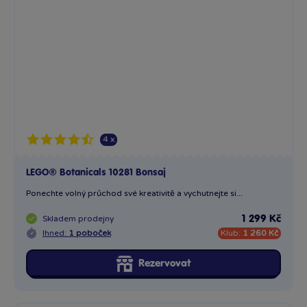
4 x
LEGO® Botanicals 10281 Bonsaj
Ponechte volný průchod své kreativitě a vychutnejte si...
Skladem
prodejny
1 299 Kč
Ihned:
1 poboček
Klub:
1 260 Kč
Rezervovat