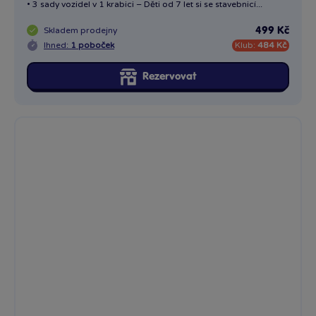
• 3 sady vozidel v 1 krabici – Děti od 7 let si se stavebnicí...
Skladem
prodejny
499 Kč
Ihned:
1 poboček
Klub:
484 Kč
Rezervovat