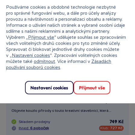
Používáme cookies a obdobné technologie nezbytné
pro správné fungování webu, a dále pro účely analýzy
provozu a návštěvnosti a personalizaci obsahu a reklamy.
Informace o užívání našich stránek a vybrané osobní údaje
sdílíme s našimi reklamními a analytickými partnery.
Výběrem „
Přijmout vše
“ udělujete souhlas se zpracováním
všech volitelných druhů cookies pro tyto zmíněné účely.
Spravovat či blokovat jednotlivé druhy cookies můžete
v „
Nastavení cookies
“. Zpracování volitelných cookies
můžete také
odmítnout
. Více informací v
Zásadách
používání souborů cookies
.
Nastavení cookies
Přijmout vše
LEGO® 31384 Creator 3v1 Divoká zvířata: Barevný kolibřík
Objevte kouzlo přírody s touto kreativní stavebnicí, která...
Skladem
prodejny
749 Kč
Ihned:
6 poboček
Klub:
727 Kč