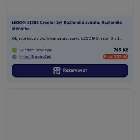
LEGO® 31382 Creator 3v1 Roztomilá zvířata: Roztomilé
štěňátko
Objevte kouzlo tvořivosti se stavebnicí LEGO® Creator 3 v 1...
Skladem
prodejny
749 Kč
Ihned:
8 poboček
Klub:
727 Kč
Rezervovat