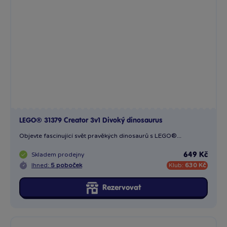
LEGO® 31379 Creator 3v1 Divoký dinosaurus
Objevte fascinující svět pravěkých dinosaurů s LEGO®...
Skladem
prodejny
649 Kč
Ihned:
5 poboček
Klub:
630 Kč
Rezervovat