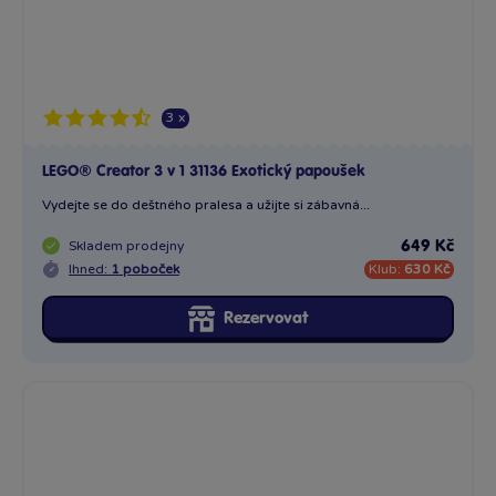
3 x
LEGO® Creator 3 v 1 31136 Exotický papoušek
Vydejte se do deštného pralesa a užijte si zábavná...
Skladem
prodejny
649 Kč
Ihned:
1 poboček
Klub:
630 Kč
Rezervovat