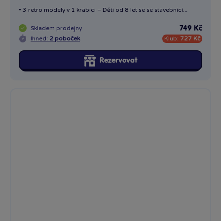
• 3 retro modely v 1 krabici – Děti od 8 let se se stavebnicí...
Skladem
prodejny
749 Kč
Ihned:
2 poboček
Klub:
727 Kč
Rezervovat