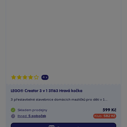
4 x
LEGO® Creator 3 v 1 31163 Hravá kočka
3 přestavitelné stavebnice domácích mazlíčků pro děti v 1...
Skladem
prodejny
599 Kč
Ihned:
5 poboček
Klub:
582 Kč