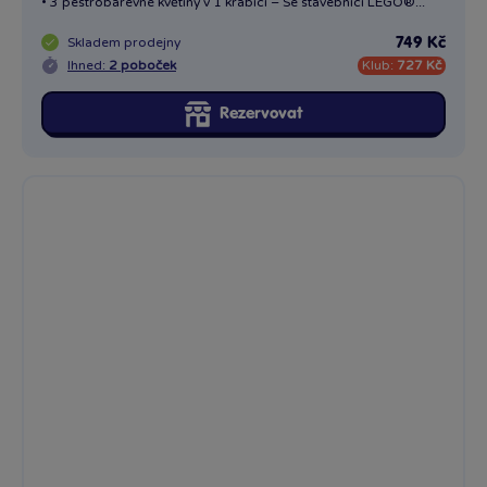
• 3 pestrobarevné květiny v 1 krabici – Se stavebnicí LEGO®...
Skladem
prodejny
749 Kč
Ihned:
2 poboček
Klub:
727 Kč
Rezervovat