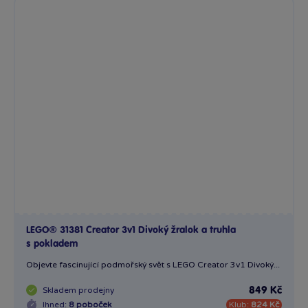
LEGO® 31381 Creator 3v1 Divoký žralok a truhla
s pokladem
Objevte fascinující podmořský svět s LEGO Creator 3v1 Divoký...
Skladem
prodejny
849 Kč
Ihned:
8 poboček
Klub:
824 Kč