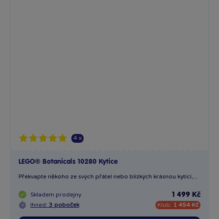
4 x
LEGO® Botanicals 10280 Kytice
Překvapte někoho ze svých přátel nebo blízkých krásnou kyticí,...
Skladem
prodejny
1 499 Kč
Ihned:
3 poboček
Klub:
1 454 Kč