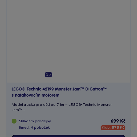
1 x
LEGO® Technic 42199 Monster Jam™ DIGatron™
s natahovacím motorem
Model trucku pro děti od 7 let – LEGO® Technic Monster
Jam™...
Skladem
prodejny
699 Kč
Ihned:
4 poboček
Klub:
678 Kč