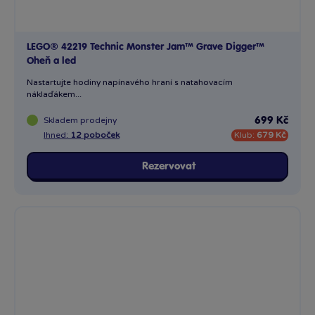
LEGO® 42219 Technic Monster Jam™ Grave Digger™
Oheň a led
Nastartujte hodiny napínavého hraní s natahovacím
náklaďákem...
Skladem
prodejny
699 Kč
Ihned:
12 poboček
Klub:
679 Kč
Rezervovat