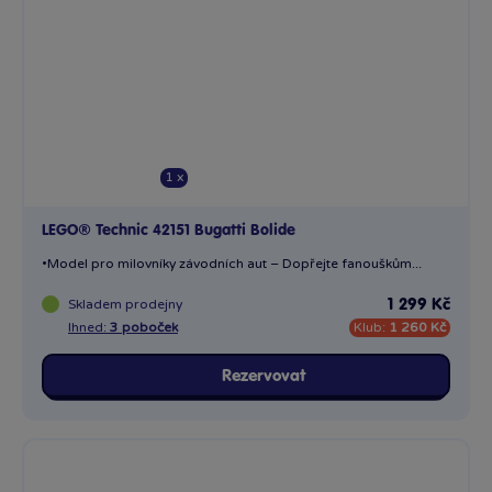
1 x
LEGO® Technic 42151 Bugatti Bolide
•Model pro milovníky závodních aut – Dopřejte fanouškům...
Skladem
prodejny
1 299 Kč
Ihned:
3 poboček
Klub:
1 260 Kč
Rezervovat