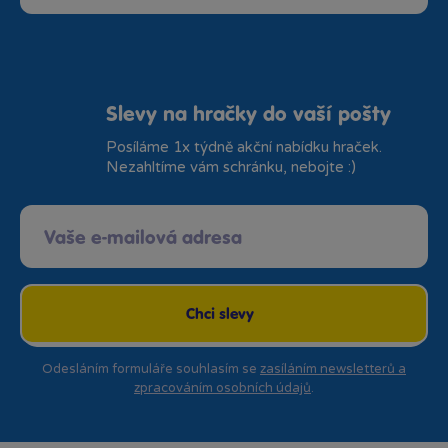
Slevy na hračky do vaší pošty
Posíláme 1x týdně akční nabídku hraček.
Nezahltíme vám schránku, nebojte :)
Chci slevy
Odesláním formuláře souhlasím se
zasíláním newsletterů a
zpracováním osobních údajů
.