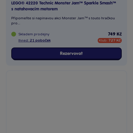
LEGO® 42220 Technic Monster Jam™ Sparkle Smash™
s natahovacím motorem
Připomeňte si napínavou akci Monster Jam™ s touto hračkou
pro...
Skladem
prodejny
749 Kč
Ihned:
21 poboček
Klub:
727 Kč
Rezervovat