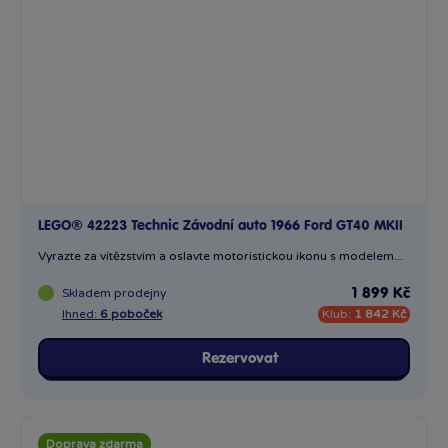
LEGO® 42223 Technic Závodní auto 1966 Ford GT40 MKII
Vyrazte za vítězstvím a oslavte motoristickou ikonu s modelem...
Skladem
prodejny
1 899 Kč
Ihned:
6 poboček
Klub:
1 842 Kč
Rezervovat
Doprava zdarma