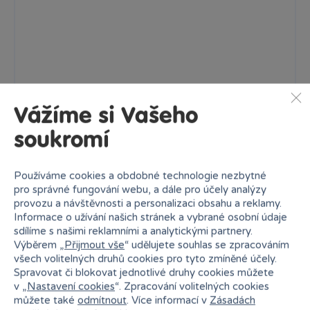
Vážíme si Vašeho
soukromí
Používáme cookies a obdobné technologie nezbytné
pro správné fungování webu, a dále pro účely analýzy
provozu a návštěvnosti a personalizaci obsahu a reklamy.
LEGO® Technic 42168 John Deere 9700 Forage Harvester
Informace o užívání našich stránek a vybrané osobní údaje
• Vozidlo John Deere pro děti od 9 let – Inspirujte malé...
sdílíme s našimi reklamními a analytickými partnery.
Výběrem „
Přijmout vše
“ udělujete souhlas se zpracováním
Skladem
prodejny
1 099 Kč
všech volitelných druhů cookies pro tyto zmíněné účely.
Ihned:
5 poboček
Klub:
1 066 Kč
Spravovat či blokovat jednotlivé druhy cookies můžete
v „
Nastavení cookies
“. Zpracování volitelných cookies
Rezervovat
můžete také
odmítnout
. Více informací v
Zásadách