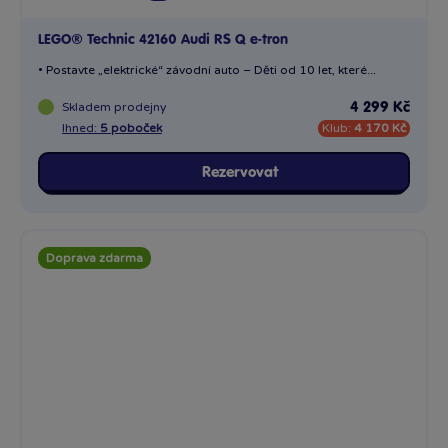
LEGO® Technic 42160 Audi RS Q e-tron
• Postavte „elektrické“ závodní auto – Děti od 10 let, které...
Skladem
prodejny
4 299 Kč
Ihned:
5 poboček
Klub:
4 170 Kč
Rezervovat
Doprava zdarma