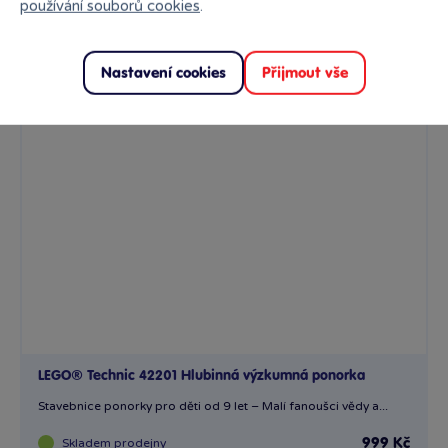
používání souborů cookies
.
Nastavení cookies
Přijmout vše
LEGO® Technic 42201 Hlubinná výzkumná ponorka
Stavebnice ponorky pro děti od 9 let – Malí fanoušci vědy a...
Skladem
prodejny
999 Kč