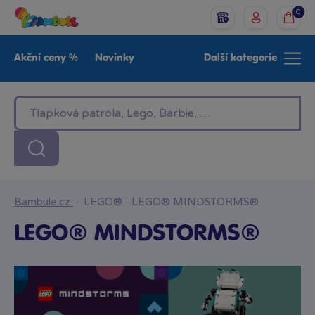
0
Akční ceny %
Novinky
Další kategorie
Venkovní hračky
Znáte z TV
LEGO®
Pro kluky
Pro holky
Baby
Značky
Bambule.cz
·
LEGO®
·
LEGO® MINDSTORMS®
LEGO® MINDSTORMS®