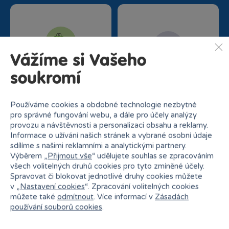
Vážíme si Vašeho
Nejširší sortiment na
27 kamenných prodejen
soukromí
trhu
Používáme cookies a obdobné technologie nezbytné
pro správné fungování webu, a dále pro účely analýzy
provozu a návštěvnosti a personalizaci obsahu a reklamy.
Informace o užívání našich stránek a vybrané osobní údaje
sdílíme s našimi reklamními a analytickými partnery.
Výběrem „
Přijmout vše
“ udělujete souhlas se zpracováním
všech volitelných druhů cookies pro tyto zmíněné účely.
Doprava zdarma od
Rezervace na prodejně
Spravovat či blokovat jednotlivé druhy cookies můžete
1500 Kč
zdarma
v „
Nastavení cookies
“. Zpracování volitelných cookies
můžete také
odmítnout
. Více informací v
Zásadách
používání souborů cookies
.