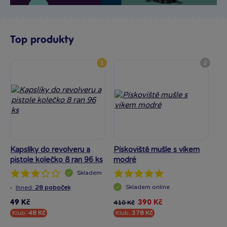
Top produkty
1
2
Kapslíky do revolveru a
Pískoviště mušle s víkem
At
pistole kolečko 8 ran 96 ks
modré
He
Skladem
·
Skladem
online
Ihned:
28 poboček
49 Kč
390 Kč
410 Kč
18
Klub:
48 Kč
Klub:
378 Kč
Kl