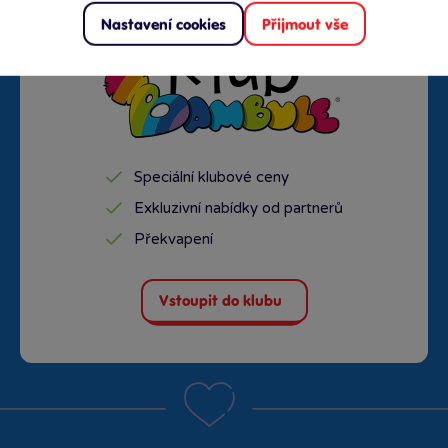
Nastavení cookies
Přijmout vše
Speciální klubové ceny
Exkluzivní nabídky od partnerů
Překvapení
Vstoupit do klubu