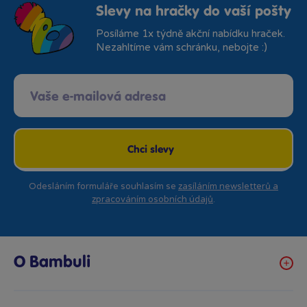
Slevy na hračky do vaší pošty
Posíláme 1x týdně akční nabídku hraček.
Nezahltíme vám schránku, nebojte :)
Chci slevy
Odesláním formuláře souhlasím se
zasíláním newsletterů a
zpracováním osobních údajů
.
O Bambuli
Kariéra
Klub hraček