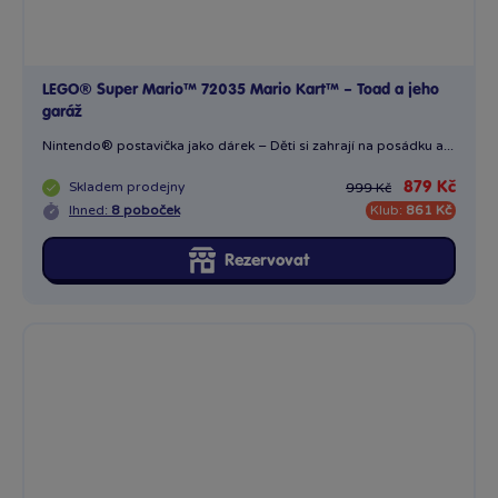
LEGO® Super Mario™ 72035 Mario Kart™ – Toad a jeho
garáž
Nintendo® postavička jako dárek – Děti si zahrají na posádku a...
Skladem
prodejny
879 Kč
999 Kč
Ihned:
8 poboček
Klub:
861 Kč
Rezervovat