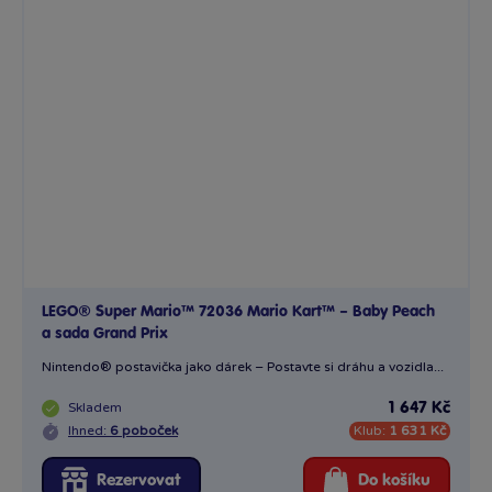
LEGO® Super Mario™ 72036 Mario Kart™ – Baby Peach
a sada Grand Prix
Nintendo® postavička jako dárek – Postavte si dráhu a vozidla...
Skladem
1 647 Kč
Ihned:
6 poboček
Klub:
1 631 Kč
Rezervovat
Do košíku