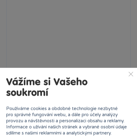
Vážíme si Vašeho
LEGO® Super Mario™ 71436 King Boo a strašidelné sídlo
Tato figurka Nintendo® představuje skvělý strašidelný dárek...
soukromí
Skladem
prodejny
1 899 Kč
Ihned:
3 poboček
Klub:
1 842 Kč
Používáme cookies a obdobné technologie nezbytné
pro správné fungování webu, a dále pro účely analýzy
provozu a návštěvnosti a personalizaci obsahu a reklamy.
Rezervovat
Informace o užívání našich stránek a vybrané osobní údaje
sdílíme s našimi reklamními a analytickými partnery.