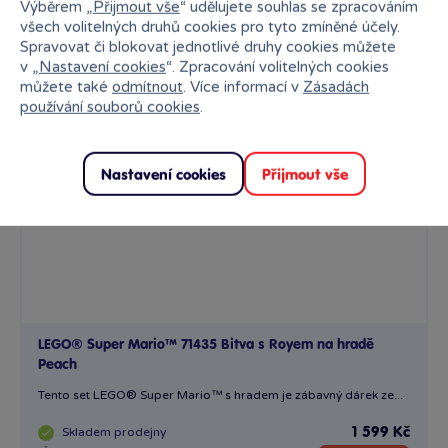
Výběrem „
Přijmout vše
“ udělujete souhlas se zpracováním
všech volitelných druhů cookies pro tyto zmíněné účely.
Doprava zdarma
Spravovat či blokovat jednotlivé druhy cookies můžete
v „
Nastavení cookies
“. Zpracování volitelných cookies
můžete také
odmítnout
. Více informací v
Zásadách
používání souborů cookies
.
Nastavení cookies
Přijmout vše
LEGO® Super Mario™ 71435 Bitva s Royem na hradě
Peach
Tento set LEGO® Super Mario™ s hradem je zábavný dárek ze...
Skladem
prodejny
1 599 Kč