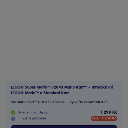
LEGO® Super Mario™ 72043 Mario Kart™ – Interaktivní
LEGO® Mario™ a Standard Kart
Set Mario Kart™ pro děti z kostek – Vytvořte zábavnou trať...
Skladem
prodejny
1 299 Kč
Ihned:
5 poboček
Klub:
1 260 Kč