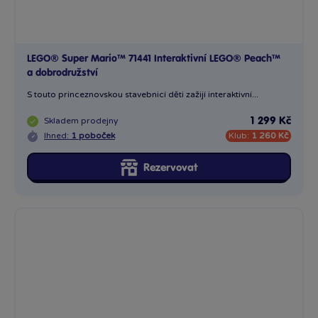
LEGO® Super Mario™ 71441 Interaktivní LEGO® Peach™
a dobrodružství
S touto princeznovskou stavebnicí děti zažijí interaktivní...
Skladem
prodejny
1 299 Kč
Ihned:
1 poboček
Klub:
1 260 Kč
Rezervovat