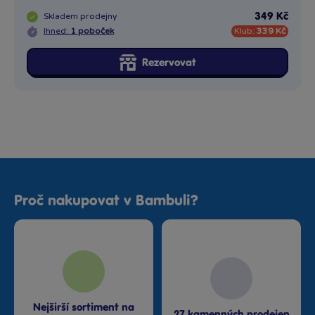
Skladem
prodejny
349 Kč
Ihned:
1 poboček
Klub:
339 Kč
Rezervovat
Proč nakupovat v Bambuli?
Nejširší sortiment na
27 kamenných prodejen