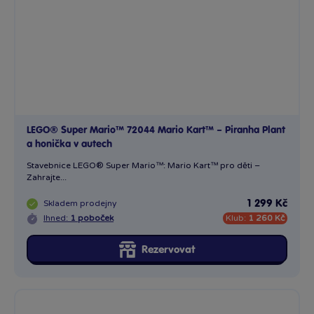
LEGO® Super Mario™ 72044 Mario Kart™ – Piranha Plant
a honička v autech
Stavebnice LEGO® Super Mario™: Mario Kart™ pro děti –
Zahrajte...
Skladem
prodejny
1 299 Kč
Ihned:
1 poboček
Klub:
1 260 Kč
Rezervovat