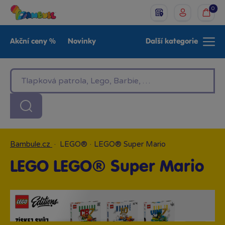
0
Akční ceny %
Novinky
Další kategorie
Venkovní hračky
Znáte z TV
LEGO®
Pro kluky
Pro holky
Baby
Značky
Bambule.cz
·
LEGO®
·
LEGO® Super Mario
LEGO LEGO® Super Mario