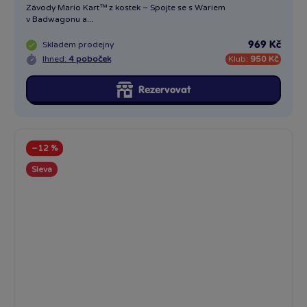
Závody Mario Kart™ z kostek – Spojte se s Wariem
v Badwagonu a...
Skladem
prodejny
969 Kč
Ihned:
4 poboček
Klub:
950 Kč
Rezervovat
−12 %
Sleva