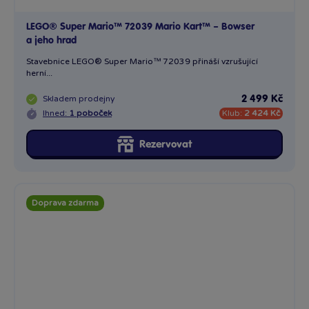
LEGO® Super Mario™ 72039 Mario Kart™ – Bowser
a jeho hrad
Stavebnice LEGO® Super Mario™ 72039 přináší vzrušující
herní...
Skladem
prodejny
2 499 Kč
Ihned:
1 poboček
Klub:
2 424 Kč
Rezervovat
Doprava zdarma