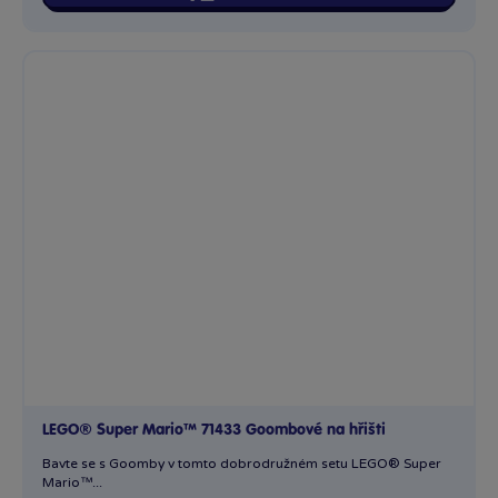
LEGO® Super Mario™ 71433 Goombové na hřišti
Bavte se s Goomby v tomto dobrodružném setu LEGO® Super
Mario™...