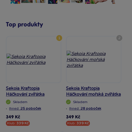
Top produkty
1
2
Sekoia Kraftopia
Sekoia Kraftopia
Se
Háčkování zvířátka
Háčkování mořská zvířátka
víl
Skladem
Skladem
·
·
·
Ihned:
25 poboček
Ihned:
28 poboček
I
349 Kč
349 Kč
49
Klub:
339 Kč
Klub:
339 Kč
Kl