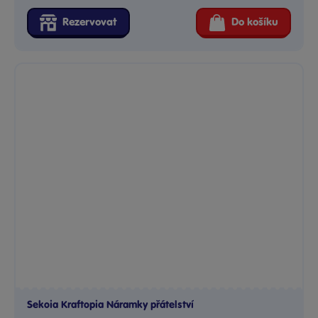
Sekoia Kraftopia Náramky přátelství
Objevte kouzlo kreativity s touto sadou náramků přátelství od...
Skladem
349 Kč
Ihned:
26 poboček
Klub:
339 Kč
Rezervovat
Do košíku
Načíst další produkty