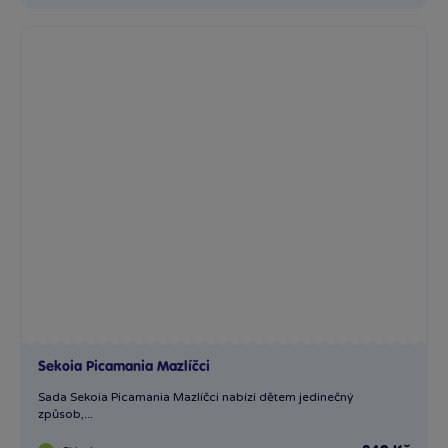
Sekoia Picamania Mazlíčci
Sada Sekoia Picamania Mazlíčci nabízí dětem jedinečný
způsob,...
Skladem
349 Kč
Ihned:
26 poboček
Klub:
339 Kč
Rezervovat
Do košíku