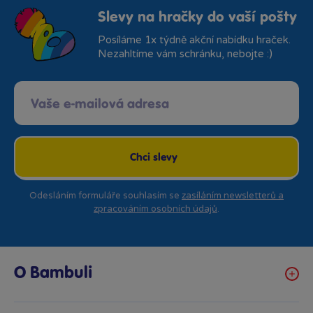
Slevy na hračky do vaší pošty
Posíláme 1x týdně akční nabídku hraček.
Nezahltíme vám schránku, nebojte :)
Chci slevy
Odesláním formuláře souhlasím se
zasíláním newsletterů a
zpracováním osobních údajů
.
O Bambuli
Kariéra