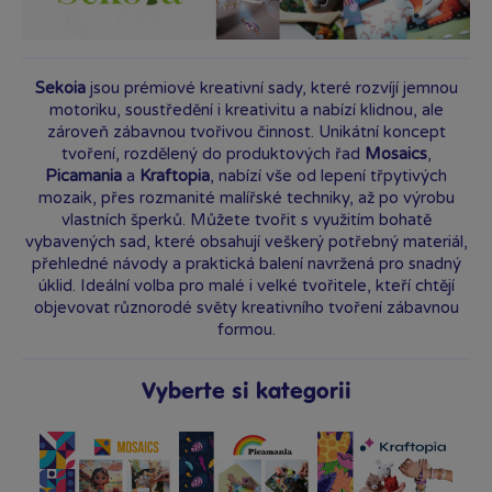
Sekoia
jsou prémiové kreativní sady, které rozvíjí jemnou
motoriku, soustředění i kreativitu a nabízí klidnou, ale
zároveň zábavnou tvořivou činnost. Unikátní koncept
tvoření, rozdělený do produktových řad
Mosaics
,
Picamania
a
Kraftopia
, nabízí vše od lepení třpytivých
mozaik, přes rozmanité malířské techniky, až po výrobu
vlastních šperků. Můžete tvořit s využitím bohatě
vybavených sad, které obsahují veškerý potřebný materiál,
přehledné návody a praktická balení navržená pro snadný
úklid. Ideální volba pro malé i velké tvořitele, kteří chtějí
objevovat různorodé světy kreativního tvoření zábavnou
formou.
Vyberte si kategorii