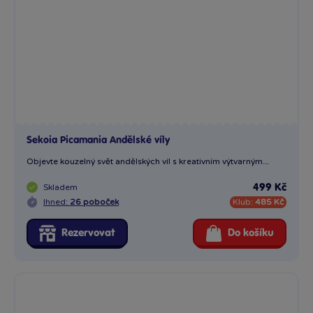
Sekoia Picamania Andělské víly
Objevte kouzelný svět andělských víl s kreativním výtvarným...
Skladem
499 Kč
Ihned:
26 poboček
Klub:
485 Kč
Rezervovat
Do košíku