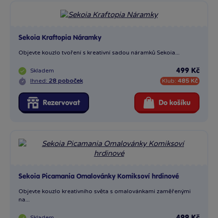
Sekoia Kraftopia Náramky
Objevte kouzlo tvoření s kreativní sadou náramků Sekoia...
Skladem
499 Kč
Ihned:
28 poboček
Klub:
485 Kč
Rezervovat
Do košíku
Sekoia Picamania Omalovánky Komiksoví hrdinové
Objevte kouzlo kreativního světa s omalovánkami zaměřenými
na...
Skladem
499 Kč