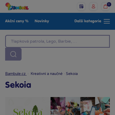
0
Akční ceny %
Novinky
Další kategorie
Venkovní hračky
Znáte z TV
LEGO®
Pro kluky
Pro holky
Baby
Značky
Bambule.cz
·
Kreativní a naučné
·
Sekoia
Sekoia