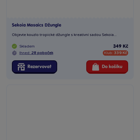
Sekoia Kraftopia Háčkované šperky
Sada háčkovaných šperků Sekoia Kraftopia je skvělým
kreativním...
Skladem
349 Kč