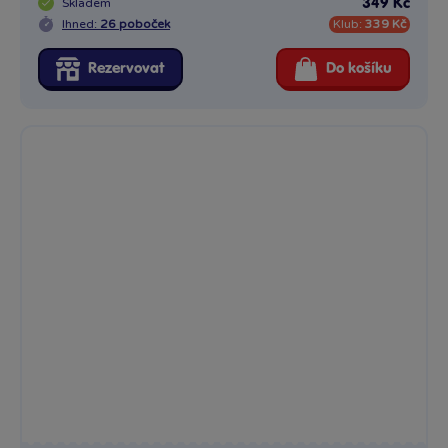
Sekoia Picamania Safari zvířátka
Objevte kouzlo africké savany a tropické džungle s kreativní...
Skladem
349 Kč
Ihned:
28 poboček
Klub:
339 Kč
Rezervovat
Do košíku