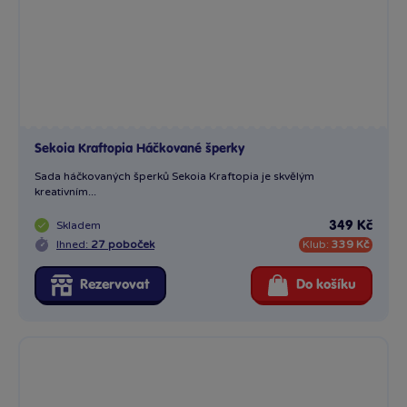
Ihned:
27 poboček
Klub:
339 Kč
Rezervovat
Do košíku
Sekoia Kraftopia Háčkování mořská zvířátka