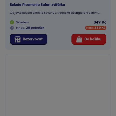
Sekoia Mosaics Lesní zvířátka
Sada Sekoia Mosaics Lesní zvířátka je kouzelným vstupem do...
Skladem
349 Kč
Ihned:
28 poboček
Klub:
339 Kč
Rezervovat
Do košíku