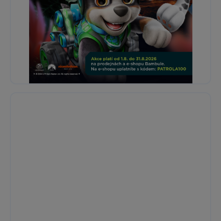
Sekoia Mosaics Džungle
Objevte kouzlo tropické džungle s kreativní sadou Sekoia...
Skladem
349 Kč
Ihned:
28 poboček
Klub:
339 Kč
Rezervovat
Do košíku