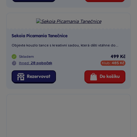
Sekoia Picamania Tanečnice
Objevte kouzlo tance s kreativní sadou, která děti vtáhne do...
Skladem
499 Kč
Ihned:
28 poboček
Klub:
485 Kč
Rezervovat
Do košíku