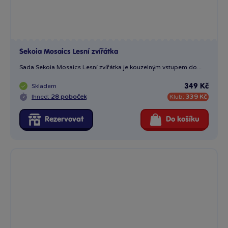
Sekoia Mosaics Víly
Představujeme vám kreativní výtvarnou sadu, která potěší malé...
Skladem
349 Kč