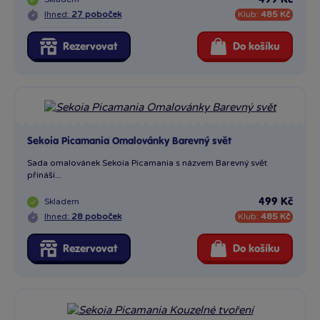
Ihned:
27 poboček
Klub:
485 Kč
Rezervovat
Do košíku
Sekoia Picamania Omalovánky Barevný svět
Sada omalovánek Sekoia Picamania s názvem Barevný svět
přináší...
Skladem
499 Kč
Ihned:
28 poboček
Klub:
485 Kč
Rezervovat
Do košíku