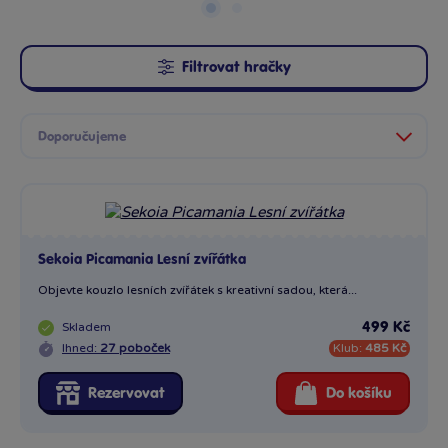
Filtrovat hračky
Sekoia Picamania Lesní zvířátka
Objevte kouzlo lesních zvířátek s kreativní sadou, která...
Skladem
499 Kč
Ihned:
27 poboček
Klub:
485 Kč
Rezervovat
Do košíku