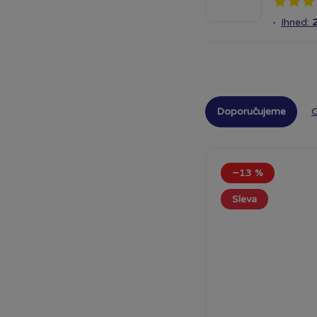
·
Ihned:
Doporučujeme
O
−13 %
Sleva