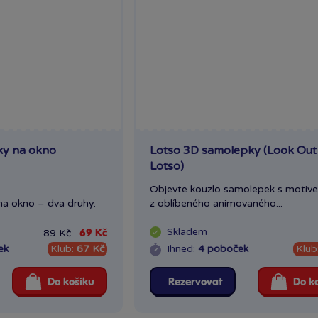
ky na okno
Lotso 3D samolepky (Look Out
Lotso)
Objevte kouzlo samolepek s motiv
a okno – dva druhy.
z oblíbeného animovaného...
Skladem
89 Kč
69 Kč
ek
Klub:
67 Kč
Ihned:
4 poboček
Klub
Do košíku
Rezervovat
Do k