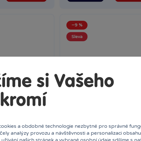
−9 %
Sleva
íme si Vašeho
kromí
rry Potter
Sada samolepek Luxury Bestie
ookies a obdobné technologie nezbytné pro správné fung
účely analýzy provozu a návštěvnosti a personalizaci obsahu
 užívání našich stránek a vybrané osobní údaje sdílíme s na