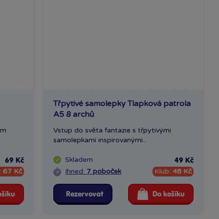
Třpytivé samolepky Tlapková patrola
A5 8 archů
em
Vstup do světa fantazie s třpytivými
samolepkami inspirovanými...
Skladem
69 Kč
49 Kč
:
67 Kč
Ihned:
7 poboček
Klub:
48 Kč
ošíku
Rezervovat
Do košíku