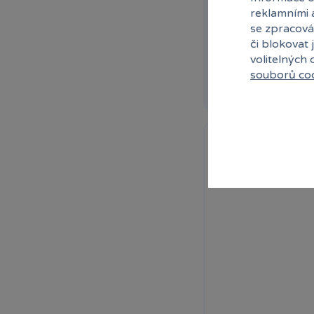
Set samolepek v lic
reklamními 
se zpracová
Skladem
či blokovat 
Ihned:
5 poboče
volitelných
souborů co
Rezervovat
−11 %
Sleva