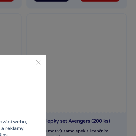
s
Samolepky set Avengers (200 ks)
ování webu,
 a reklamy.
Set 10 motivů samolepek s licenčním
šimi