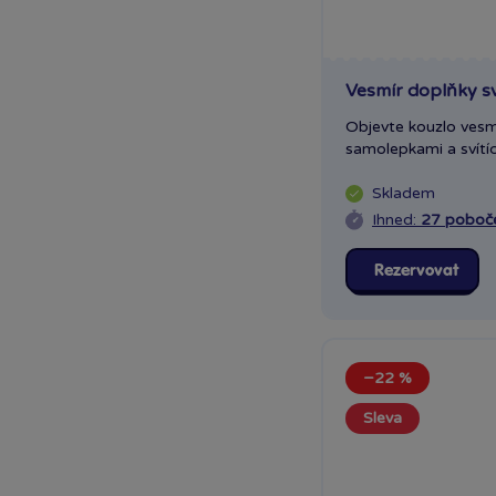
Vesmír doplňky sví
Objevte kouzlo vesm
samolepkami a svítící
Skladem
Ihned:
27 poboč
Rezervovat
−22 %
Sleva