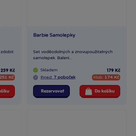
Barbie Samolepky
 zdobit
Set voděodolných a znovupoužitelných
samolepek. Balení...
Skladem
259 Kč
179 Kč
251 Kč
Ihned:
7 poboček
Klub:
174 Kč
ošíku
Rezervovat
Do košíku