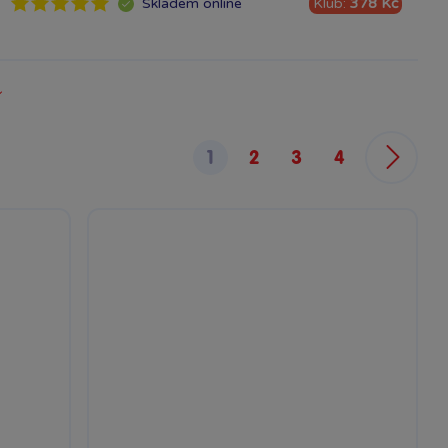
Klub:
378 Kč
Skladem
online
1
2
3
4