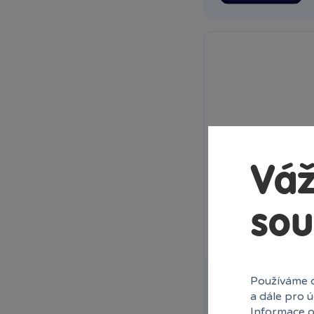
Váž
sou
Set samolepek Ha
Používáme c
a dále pro 
Informace o