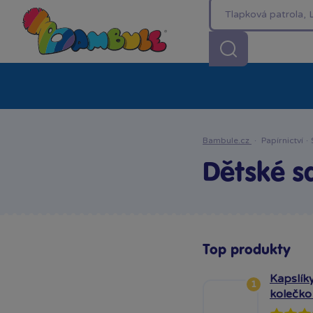
Kategorie
Akční ceny %
Novinky
Venkovn
Bambule.cz
·
Papírnictví
·
Dětské s
Top produkty
Kapslíky
1
kolečko