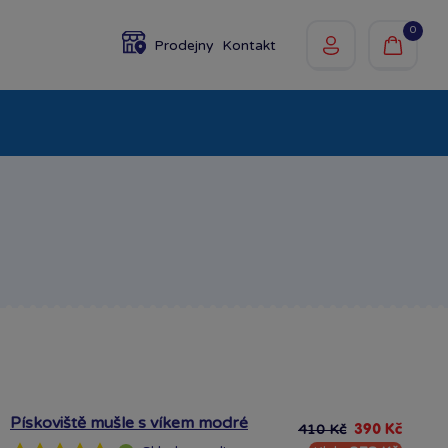
0
Prodejny
Kontakt
olky
Baby
Značky
Pískoviště mušle s víkem modré
410 Kč
390 Kč