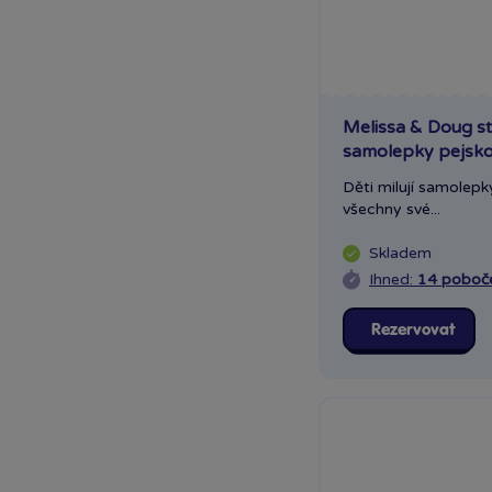
Melissa & Doug s
samolepky pejsk
Děti milují samolepky
všechny své...
Skladem
Ihned:
14 poboč
Rezervovat