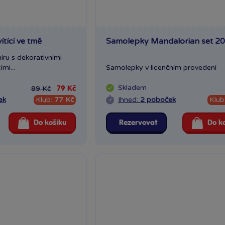
tící ve tmě
Samolepky Mandalorian set 20
íru s dekorativními
mi...
Samolepky v licenčním provedení
Skladem
89 Kč
79 Kč
ek
Klub:
77 Kč
Ihned:
2 poboček
Klub
Do košíku
Rezervovat
Do k