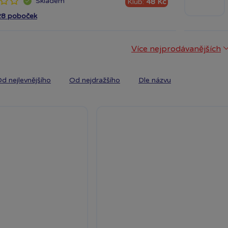
Skladem
Klub:
48 Kč
28 poboček
Více nejprodávanějších
d nejlevnějšího
Od nejdražšího
Dle názvu