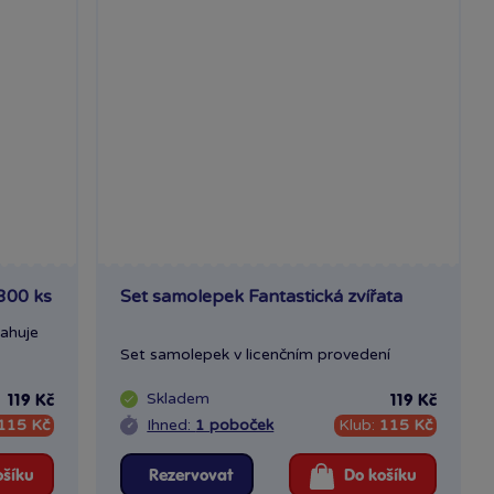
300 ks
Set samolepek Fantastická zvířata
ahuje
Set samolepek v licenčním provedení
Skladem
119 Kč
119 Kč
115 Kč
Ihned:
1 poboček
Klub:
115 Kč
ošíku
Rezervovat
Do košíku