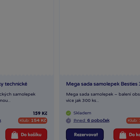
y technické
Mega sada samolepek Besties 
ických samolepek
Mega sada samolepek – balení obs
nou...
více jak 300 ks...
Skladem
159 Kč
k
Klub:
154 Kč
Ihned:
6 poboček
Klub:
Do košíku
Rezervovat
Do k