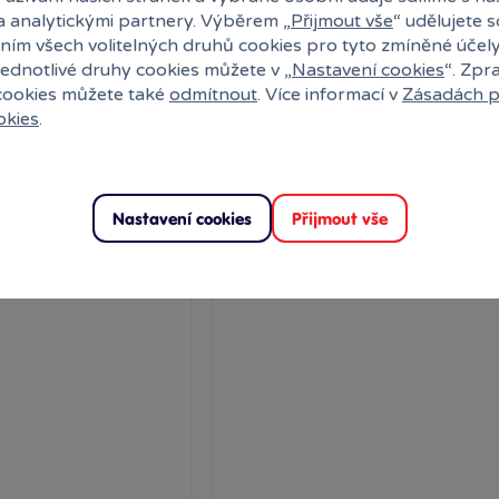
enčním provedení
a analytickými partnery. Výběrem „
Přijmout vše
“ udělujete 
ním všech volitelných druhů cookies pro tyto zmíněné účel
Skladem
109 Kč
109 Kč
jednotlivé druhy cookies můžete v „
Nastavení cookies
“. Zpr
k
Klub:
106 Kč
Ihned:
2 poboček
Klub
 cookies můžete také
odmítnout
. Více informací v
Zásadách p
okies
.
Do košíku
Rezervovat
Do k
Nastavení cookies
Přijmout vše