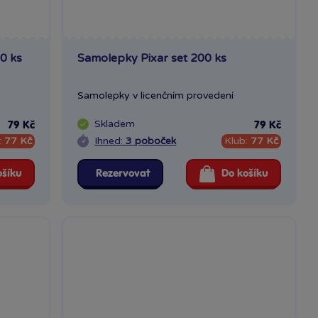
0 ks
Samolepky Pixar set 200 ks
Samolepky v licenčním provedení
Skladem
79 Kč
79 Kč
:
77 Kč
Ihned:
3 poboček
Klub:
77 Kč
ošíku
Rezervovat
Do košíku