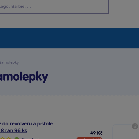
í hračky
Znáte z TV
LEGO®
Pro kluky
Pro h
Samolepky
amolepky
 do revolveru a pistole
2
 8 ran 96 ks
49 Kč