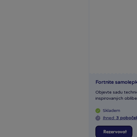
Fortnite samolepk
Objevte sadu techn
inspirovaných oblíbe
Skladem
Ihned:
3 poboče
Rezervovat