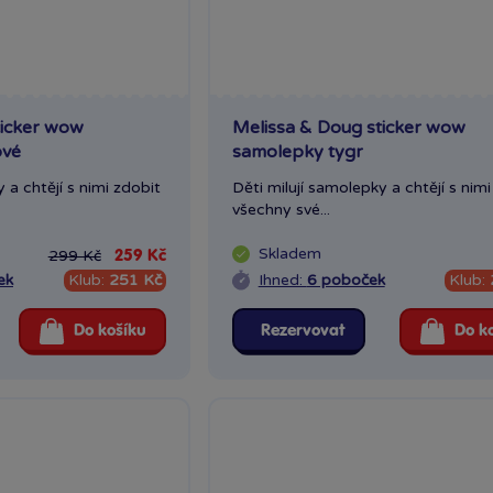
ticker wow
Melissa & Doug sticker wow
ové
samolepky tygr
 a chtějí s nimi zdobit
Děti milují samolepky a chtějí s nimi
všechny své...
Skladem
299 Kč
259 Kč
ek
Klub:
251 Kč
Ihned:
6 poboček
Klub:
Do košíku
Rezervovat
Do k