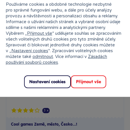
Používáme cookies a obdobné technologie nezbytné
pro správné fungování webu, a dále pro účely analýzy
provozu a návštěvnosti a personalizaci obsahu a reklamy.
Informace o užívání našich stránek a vybrané osobní údaje
sdílíme s našimi reklamními a analytickými partnery.
Výběrem „
Přijmout vše
“ udělujete souhlas se zpracováním
3 x
všech volitelných druhů cookies pro tyto zmíněné účely.
Spravovat či blokovat jednotlivé druhy cookies můžete
Cool games Země, město, Česko...!
v „
Nastavení cookies
“. Zpracování volitelných cookies
můžete také
odmítnout
. Více informací v
Zásadách
Je to tak jednoduché a tak zábavné. Stačí se jen bleskově...
používání souborů cookies
.
Skladem
599 Kč
Ihned:
21 poboček
Klub:
581 Kč
Nastavení cookies
Přijmout vše
Rezervovat
Do košíku
Znáte z TV