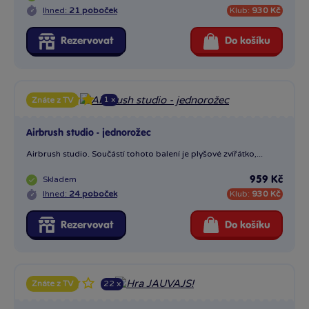
Ihned:
21 poboček
Klub:
930 Kč
Rezervovat
Do košíku
1 x
Znáte z TV
Airbrush studio - jednorožec
Airbrush studio. Součástí tohoto balení je plyšové zvířátko,...
Skladem
959 Kč
Ihned:
24 poboček
Klub:
930 Kč
Rezervovat
Do košíku
22 x
Znáte z TV