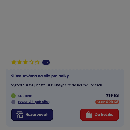
3 x
Slime továrna na sliz pro holky
Vyrobte si svůj vlastní sliz. Nasypejte do kelímku prášek,...
Skladem
719 Kč
Ihned:
24 poboček
Klub:
698 Kč
Rezervovat
Do košíku