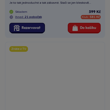
9 x
Cool games Hra Strašidelný hrad
Nová desková hra Strašidelný hrad. Hra je vhodná pro děti od
6...
Skladem
589 Kč
Ihned:
21 poboček
Klub:
577 Kč
Rezervovat
Do košíku