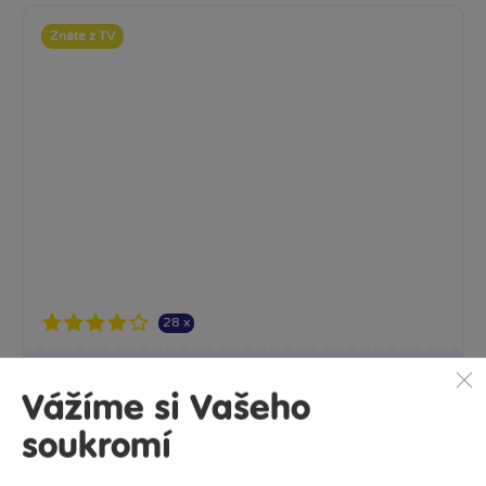
28 x
Znáte z TV
Společenská hra Everest
Objevte vzrušující svět horolezectví s touto rodinnou...
Skladem
639 Kč
Ihned:
27 poboček
Klub:
620 Kč
Rezervovat
Do košíku
Znáte z TV
Vážíme si Vašeho
soukromí