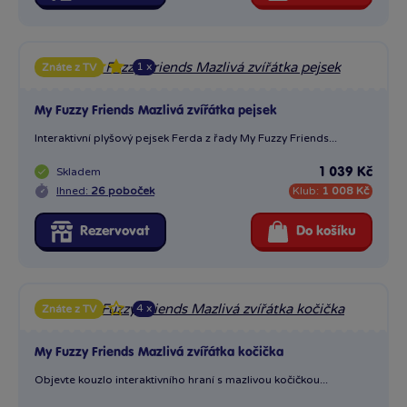
1 x
Znáte z TV
My Fuzzy Friends Mazlivá zvířátka pejsek
Interaktivní plyšový pejsek Ferda z řady My Fuzzy Friends...
Skladem
1 039 Kč
Ihned:
26 poboček
Klub:
1 008 Kč
Rezervovat
Do košíku
4 x
Znáte z TV
My Fuzzy Friends Mazlivá zvířátka kočička
Objevte kouzlo interaktivního hraní s mazlivou kočičkou...