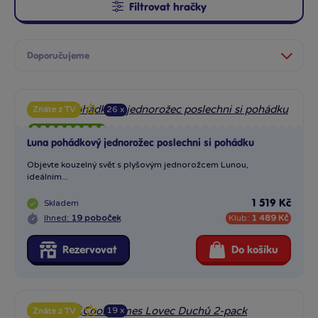
Filtrovat hračky
26 x
Znáte z TV
Doprava zdarma
Luna pohádkový jednorožec poslechni si pohádku
Objevte kouzelný svět s plyšovým jednorožcem Lunou,
ideálním...
Skladem
1 519 Kč
Ihned:
19 poboček
Klub:
1 489 Kč
Rezervovat
Do košíku
19 x
Znáte z TV