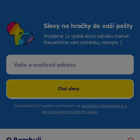
Slevy na hračky do vaší pošty
Posíláme 1x týdně akční nabídku hraček.
Nezahltíme vám schránku, nebojte :)
Chci slevy
Odesláním formuláře souhlasím se
zasíláním newsletterů a
zpracováním osobních údajů
.