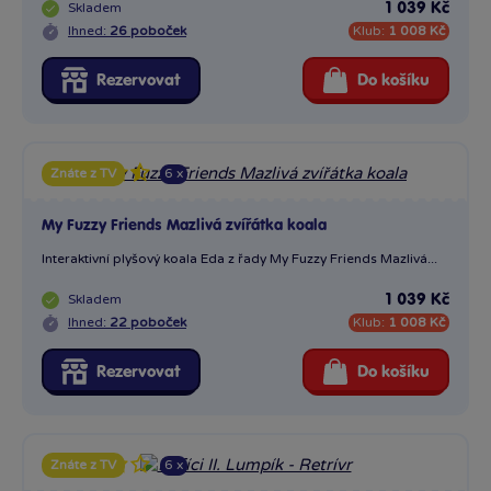
Skladem
1 039 Kč
Ihned:
26 poboček
Klub:
1 008 Kč
Rezervovat
Do košíku
6 x
Znáte z TV
My Fuzzy Friends Mazlivá zvířátka koala
Interaktivní plyšový koala Eda z řady My Fuzzy Friends Mazlivá...
Skladem
1 039 Kč
Ihned:
22 poboček
Klub:
1 008 Kč
Rezervovat
Do košíku
6 x
Znáte z TV