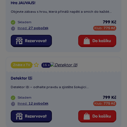
Hra JAUVAJS!
Objevte zábavu s hrou, která přináší napětí a smích do každé...
Skladem
799 Kč
Ihned:
27 poboček
Klub:
775 Kč
Rezervovat
Do košíku
16 x
Znáte z TV
Detektor lži
Detektor lži – odhalte pravdu a zjistěte šokující...
Skladem
799 Kč
Ihned:
12 poboček
Klub:
775 Kč
Rezervovat
Do košíku