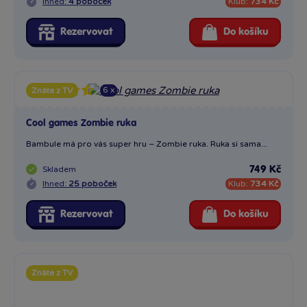
Ihned:
4 poboček
Klub:
734 Kč
Rezervovat
Do košíku
6 x
Znáte z TV
Cool games Zombie ruka
Bambule má pro vás super hru – Zombie ruka. Ruka si sama...
Skladem
749 Kč
Ihned:
25 poboček
Klub:
734 Kč
Rezervovat
Do košíku
Znáte z TV