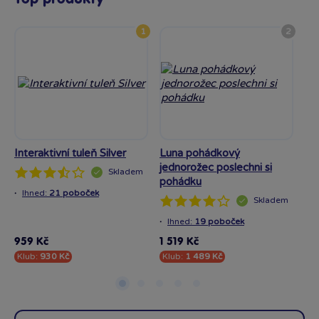
1
2
Interaktivní tuleň Silver
Luna pohádkový
Int
jednorožec poslechni si
Skladem
pohádku
·
·
Ihned:
21 poboček
I
Skladem
·
Ihned:
19 poboček
959 Kč
1 519 Kč
95
Klub:
930 Kč
Klub:
1 489 Kč
Kl