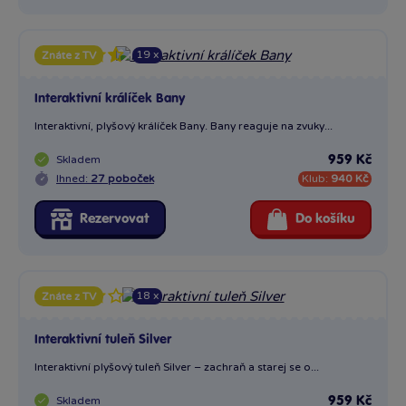
19 x
Znáte z TV
Interaktivní králíček Bany
Interaktivní, plyšový králíček Bany. Bany reaguje na zvuky...
Skladem
959 Kč
Ihned:
27 poboček
Klub:
940 Kč
Rezervovat
Do košíku
18 x
Znáte z TV
Interaktivní tuleň Silver
Interaktivní plyšový tuleň Silver – zachraň a starej se o...
Skladem
959 Kč