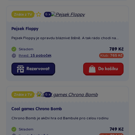
6 x
Znáte z TV
Pejsek Floppy
Pejsek Floppy je opravdu bláznivé štěně. A tak rádo chodí na...
Skladem
789 Kč
Ihned:
15 poboček
Klub:
765 Kč
Rezervovat
Do košíku
6 x
Znáte z TV
Cool games Chrono Bomb
Chrono Bomb je akční hra od Bambule pro celou rodinu
Skladem
749 Kč