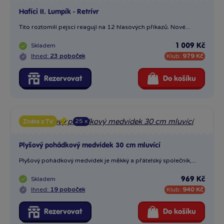
Hafíci II. Lumpík - Retrívr
Tito roztomilí pejsci reagují na 12 hlasových příkazů. Nové...
Skladem
1 009 Kč
Ihned:
23 poboček
Klub:
979 Kč
Rezervovat
Do košíku
25 x
Znáte z TV
Plyšový pohádkový medvídek 30 cm mluvící
Plyšový pohádkový medvídek je měkký a přátelský společník,...
Skladem
969 Kč
Ihned:
19 poboček
Klub:
940 Kč
Rezervovat
Do košíku