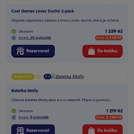
Cool Games Lovec Duchů 2-pack
Objevte napínavou zábavu s hrou Lovec duchů, která je určena...
Skladem
1 359 Kč
Ihned:
26 poboček
Klub:
1 318 Kč
Rezervovat
Do košíku
5 x
Znáte z TV
Baletka Molly
Úžasná baletka Molly zkus si s ní zatančit. Připni si pomocí...
Skladem
1 219 Kč
Ihned:
9 poboček
Klub:
1 195 Kč
Rezervovat
Do košíku