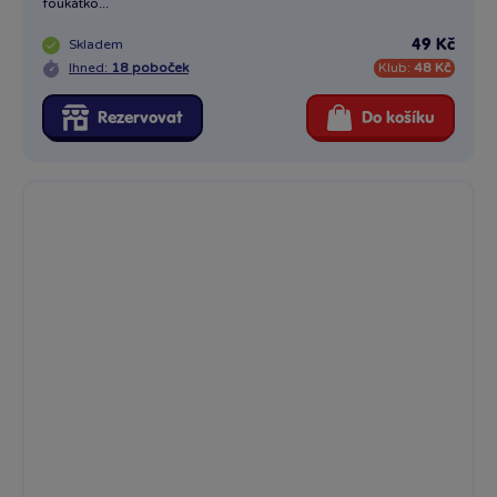
foukátko...
Skladem
49 Kč
Ihned:
18 poboček
Klub:
48 Kč
Rezervovat
Do košíku