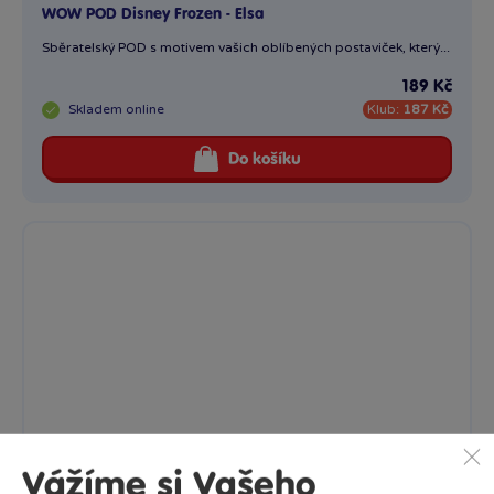
WOW POD Disney Frozen - Elsa
Sběratelský POD s motivem vašich oblíbených postaviček, který...
189 Kč
Skladem
online
Klub:
187 Kč
Do košíku
Vážíme si Vašeho