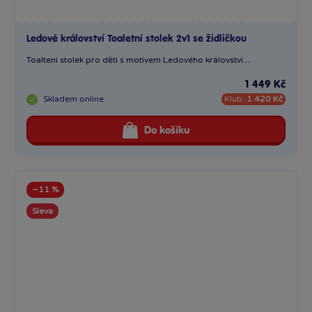
Ledové království Toaletní stolek 2v1 se židličkou
Toaltení stolek pro děti s motivem Ledového království....
1 449 Kč
Skladem
online
Klub:
1 420 Kč
Do košíku
−11 %
Sleva