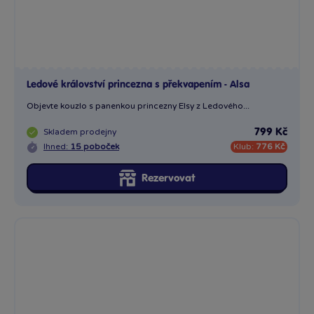
Ledové království princezna s překvapením - Alsa
Objevte kouzlo s panenkou princezny Elsy z Ledového...
Skladem
prodejny
799 Kč
Ihned:
15 poboček
Klub:
776 Kč
Rezervovat