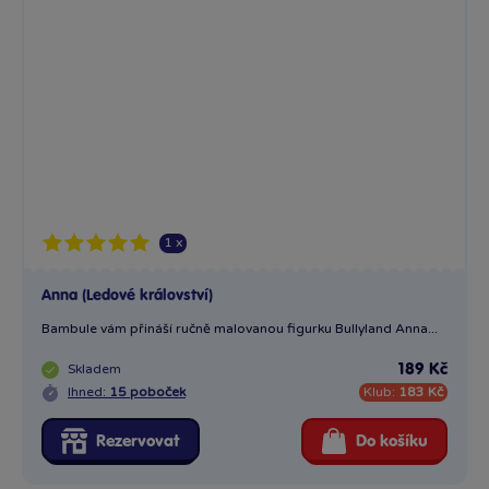
1 x
Anna (Ledové království)
Bambule vám přináší ručně malovanou figurku Bullyland Anna...
Skladem
189 Kč
Ihned:
15 poboček
Klub:
183 Kč
Rezervovat
Do košíku