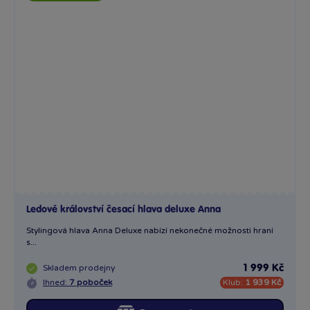
Ledové království česací hlava deluxe Anna
Stylingová hlava Anna Deluxe nabízí nekonečné možnosti hraní
s...
Skladem
prodejny
1 999 Kč
Ihned:
7 poboček
Klub:
1 939 Kč