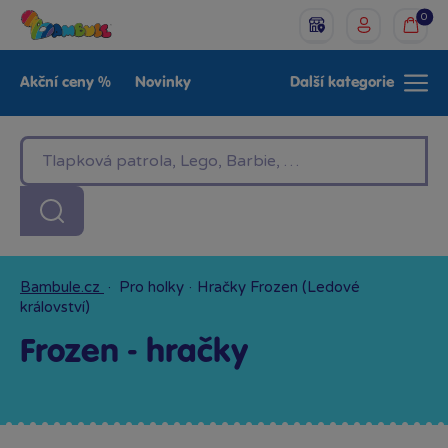
0
Akční ceny %
Novinky
Další kategorie
Venkovní hračky
Znáte z TV
LEGO®
Pro kluky
Pro holky
Baby
Značky
Bambule.cz
·
Pro holky
·
Hračky Frozen (Ledové
království)
Frozen - hračky