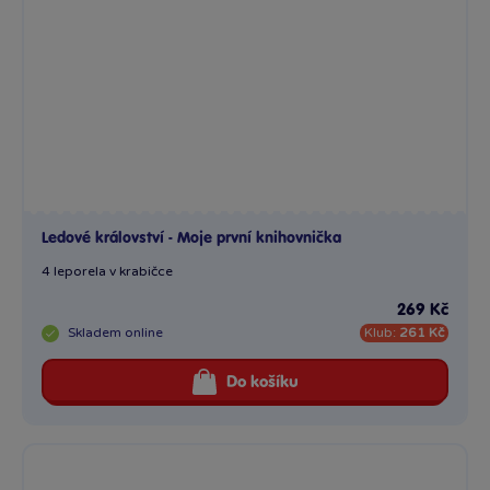
Ledové království - Moje první knihovnička
4 leporela v krabičce
269 Kč
Skladem
online
Klub:
261 Kč
Do košíku