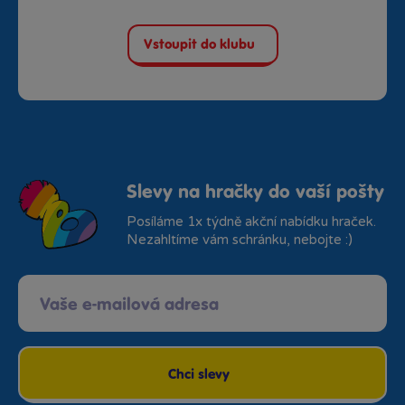
Vstoupit do klubu
Slevy na hračky do vaší pošty
Posíláme 1x týdně akční nabídku hraček.
Nezahltíme vám schránku, nebojte :)
Chci slevy