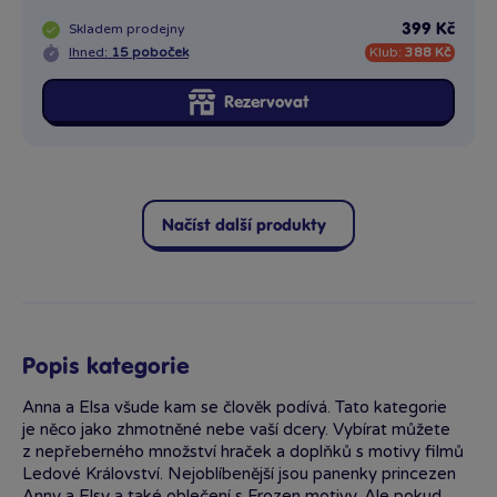
Skladem
prodejny
399 Kč
Ihned:
15 poboček
Klub:
388 Kč
Rezervovat
Načíst další produkty
Popis kategorie
Anna a Elsa všude kam se člověk podívá. Tato kategorie
je něco jako zhmotněné nebe vaší dcery. Vybírat můžete
z nepřeberného množství hraček a doplňků s motivy filmů
Ledové Království. Nejoblíbenější jsou panenky princezen
Anny a Elsy a také oblečení s Frozen motivy. Ale pokud