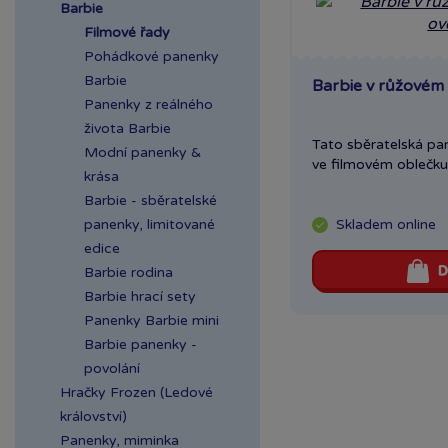
Barbie
Filmové řady
Pohádkové panenky
Barbie
Barbie v růžovém
Panenky z reálného
života Barbie
Tato sběratelská p
Modní panenky &
ve filmovém oblečku 
krása
Barbie - sběratelské
panenky, limitované
Skladem
online
edice
D
Barbie rodina
Barbie hrací sety
Panenky Barbie mini
Barbie panenky -
povolání
Hračky Frozen (Ledové
království)
Panenky, miminka