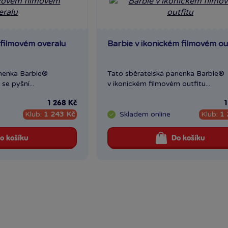
 filmovém overalu
Barbie v ikonickém filmovém ou
anenka Barbie®
Tato sběratelská panenka Barbie®
se pyšní...
v ikonickém filmovém outfitu...
1 268 Kč
Klub:
1 243 Kč
Skladem
online
Klub:
1 
o košíku
Do košíku