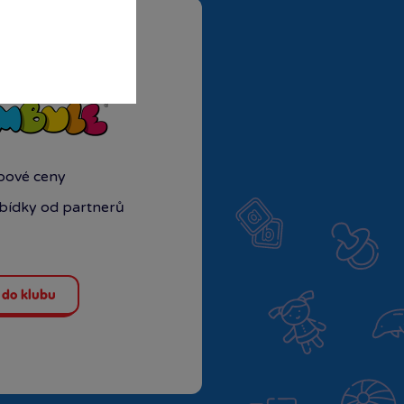
ubové ceny
abídky od partnerů
 do klubu