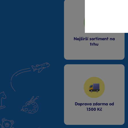
Praha OC Galerie
Butovice
Praha OC Galerie Harfa
Praha OC Krakov
Praha OC Letňany
Praha Westfield
Nejširší sortiment na
Chodov
trhu
Praha Zličín Metropole
Říčany OC Lihovar
Teplice OC Galerie
Doprava zdarma od
1500 Kč