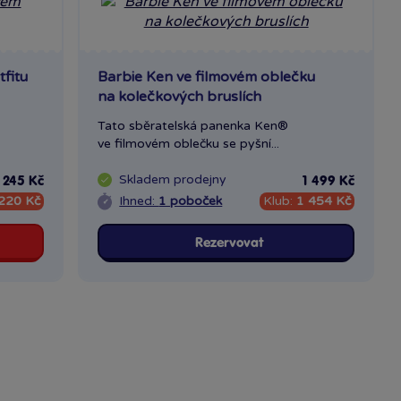
tfitu
Barbie Ken ve filmovém oblečku
na kolečkových bruslích
Tato sběratelská panenka Ken®
ve filmovém oblečku se pyšní...
Skladem
prodejny
1 245 Kč
1 499 Kč
220 Kč
Ihned:
1 poboček
Klub:
1 454 Kč
Rezervovat