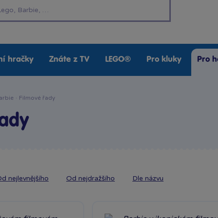
í hračky
Znáte z TV
LEGO®
Pro kluky
Pro h
arbie
·
Filmové řady
řady
d nejlevnějšího
Od nejdražšího
Dle názvu