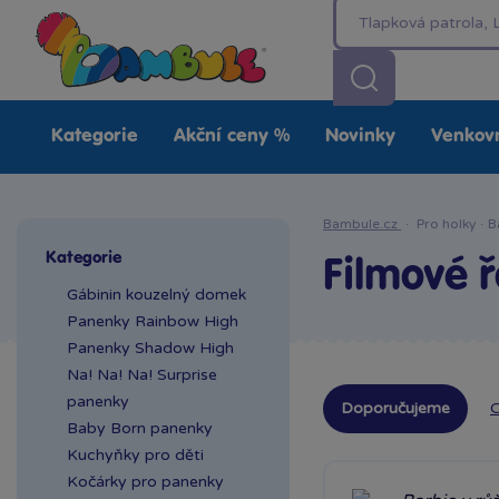
Kategorie
Akční ceny %
Novinky
Venkovn
Bambule.cz
·
Pro holky
·
B
Kategorie
Filmové 
Gábinin kouzelný domek
Panenky Rainbow High
Panenky Shadow High
Na! Na! Na! Surprise
panenky
Doporučujeme
O
Baby Born panenky
Kuchyňky pro děti
Kočárky pro panenky