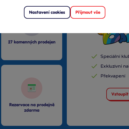
Nastavení cookies
Přijmout vše
27 kamenných prodejen
Speciální kl
Exkluzivní n
Překvapení
Vstoupit
Rezervace na prodejně
zdarma