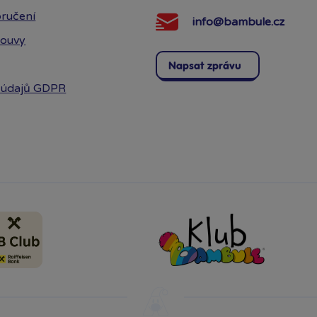
ručení
info@bambule.cz
louvy
Napsat zprávu
 údajů GDPR