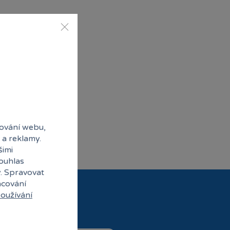
ování webu,
 a reklamy.
šimi
souhlas
y. Spravovat
acování
oužívání