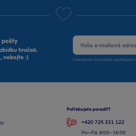
 pošty
abídku hraček.
 nebojte :)
Odesláním formuláře souhlasím 
Potřebujete poradit?
ky
+420 725 331 122
Po–Pá: 8:00–16:00