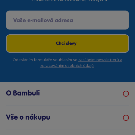
Chci slevy
Odesláním formuláře souhlasím se
zasíláním newsletterů a
zpracováním osobních údajů
.
O Bambuli
Kariéra
Klub hraček
Vše o nákupu
Prodejny Bambule
Obchodní podmínky
Bezpečnost hraček