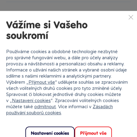
Popis kategorie
Vážíme si Vašeho
Kindi Kids jsou panenky pro mladší děti s velkýma očima
soukromí
a pestrobarevnými účesy. Každá panenka má k sobě
i doplňky, ale možná trochu jiné než jste u panenek zvyklí.
Místo klasických doplňků jako hřeben u sebe mají Kindi
Používáme cookies a obdobné technologie nezbytné
Kids panenky třeba zmrzlinu, cupcake, marshmallow nebo
pro správné fungování webu, a dále pro účely analýzy
koktejl s brčkem. Pak už stačí jen jídlo přiložit panence
provozu a návštěvnosti a personalizaci obsahu a reklamy.
k ústům a začne jíst.
Informace o užívání našich stránek a vybrané osobní údaje
sdílíme s našimi reklamními a analytickými partnery.
Výběrem „
Přijmout vše
“ udělujete souhlas se zpracováním
všech volitelných druhů cookies pro tyto zmíněné účely.
Spravovat či blokovat jednotlivé druhy cookies můžete
v „
Nastavení cookies
“. Zpracování volitelných cookies
můžete také
odmítnout
. Více informací v
Zásadách
Proč nakupovat v Bambuli?
používání souborů cookies
.
Nastavení cookies
Přijmout vše