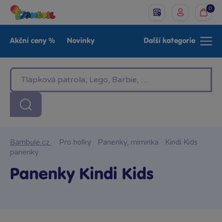
0
Akční ceny %
Novinky
Další kategorie
Venkovní hračky
Znáte z TV
LEGO®
Pro kluky
Pro holky
Baby
Značky
Bambule.cz
·
Pro holky
·
Panenky, miminka
·
Kindi Kids
panenky
Panenky Kindi Kids