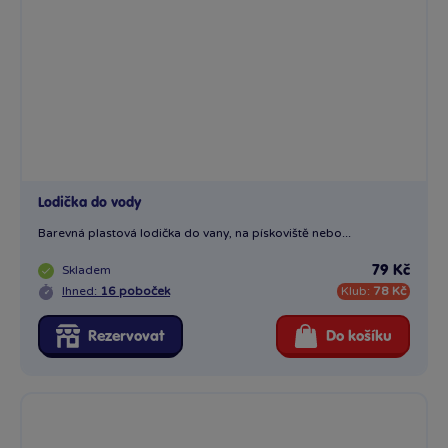
Lodička do vody
Barevná plastová lodička do vany, na pískoviště nebo...
Skladem
79 Kč
Ihned:
16 poboček
Klub:
78 Kč
Rezervovat
Do košíku