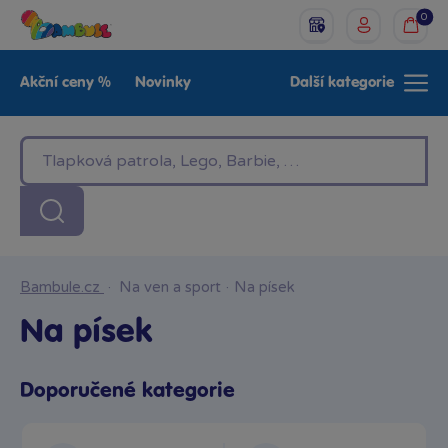
0
Akční ceny %
Novinky
Další kategorie
Venkovní hračky
Znáte z TV
LEGO®
Pro kluky
Pro holky
Baby
Značky
Bambule.cz
·
Na ven a sport
·
Na písek
Na písek
Doporučené kategorie