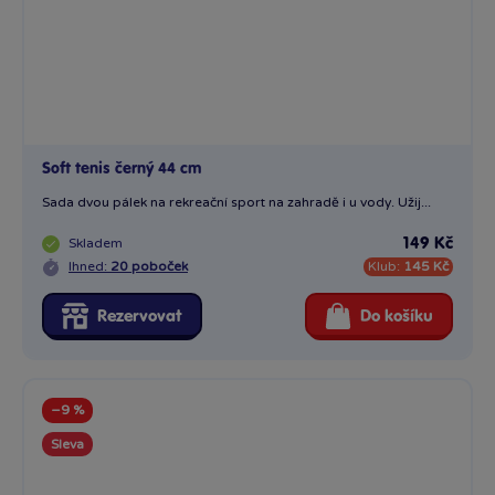
Soft tenis černý 44 cm
Sada dvou pálek na rekreační sport na zahradě i u vody. Užij...
Skladem
149 Kč
Ihned:
20 poboček
Klub:
145 Kč
Rezervovat
Do košíku
−9 %
Sleva