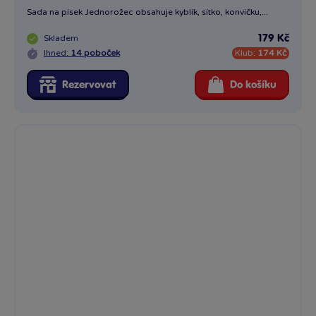
Sada na písek Jednorožec obsahuje kyblík, sítko, konvičku,...
Skladem
179 Kč
Ihned:
14 poboček
Klub:
174 Kč
Rezervovat
Do košíku