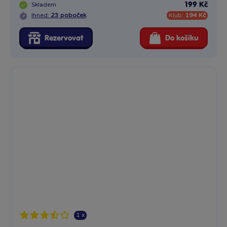
Skladem
199 Kč
Ihned:
23 poboček
Klub:
194 Kč
Rezervovat
Do košíku
1 x