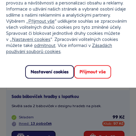
provozu a návštěvnosti a personalizaci obsahu a reklamy.
Informace o užívání našich stránek a vybrané osobní údaje
sdílíme s našimi reklamními a analytickými partnery.
Výběrem „
Přijmout vše
“ udělujete souhlas se zpracováním
všech volitelných druhů cookies pro tyto zmíněné účely.
Spravovat či blokovat jednotlivé druhy cookies můžete
v „
Nastavení cookies
“. Zpracování volitelných cookies
můžete také
odmítnout
. Více informací v
Zásadách
používání souborů cookies
.
Nastavení cookies
Přijmout vše
1 x
Sada báboviček hradby s lopatkou
Skvělá sada 2 báboviček v designu hradeb na písek.
Skladem
99 Kč
Ihned:
13 poboček
Klub:
97 Kč