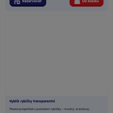
Rezervovat
Do košíku
Kyblík rybičky transparentní
Plastový kyblíček s potiskem rybičky – modrý, oranžový...