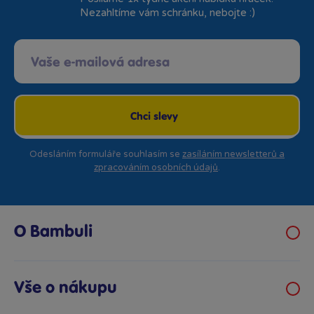
Nezahltíme vám schránku, nebojte :)
Chci slevy
Odesláním formuláře souhlasím se
zasíláním newsletterů a
zpracováním osobních údajů
.
O Bambuli
Kariéra
Klub hraček
Vše o nákupu
Prodejny Bambule
Obchodní podmínky