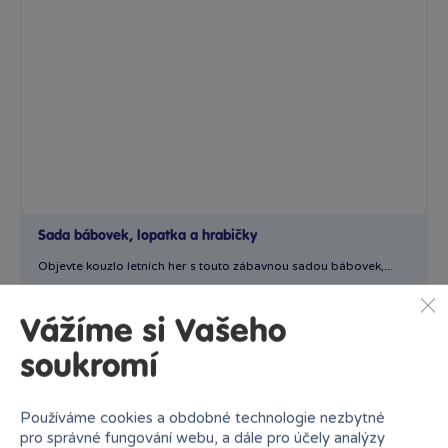
Sada bábovek, lopatka a hrabičky
Objevte kouzlo letních her s touto zábavnou sadou bábovek,...
Skladem
99 Kč
109 Kč
Vážíme si Vašeho
Ihned:
11 poboček
Klub:
96 Kč
soukromí
Rezervovat
Do košíku
Používáme cookies a obdobné technologie nezbytné
pro správné fungování webu, a dále pro účely analýzy