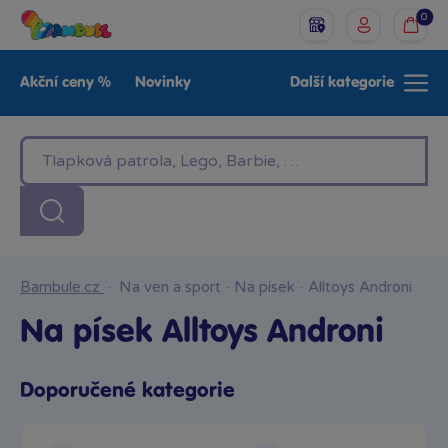
0
Akční ceny %
Novinky
Další kategorie
Venkovní hračky
Znáte z TV
LEGO®
Pro kluky
Pro holky
Baby
Značky
Bambule.cz
·
Na ven a sport
·
Na písek
·
Alltoys Androni
Na písek Alltoys Androni
Doporučené kategorie