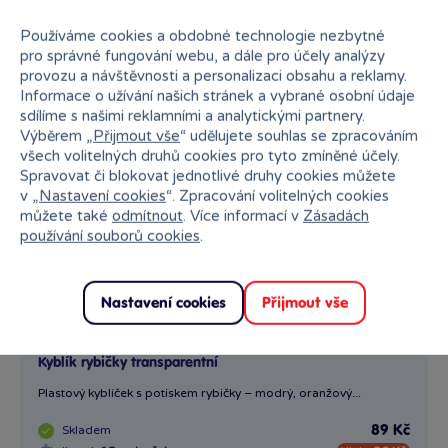
Používáme cookies a obdobné technologie nezbytné
pro správné fungování webu, a dále pro účely analýzy
provozu a návštěvnosti a personalizaci obsahu a reklamy.
Informace o užívání našich stránek a vybrané osobní údaje
sdílíme s našimi reklamními a analytickými partnery.
Výběrem „
Přijmout vše
“ udělujete souhlas se zpracováním
všech volitelných druhů cookies pro tyto zmíněné účely.
Spravovat či blokovat jednotlivé druhy cookies můžete
v „
Nastavení cookies
“. Zpracování volitelných cookies
můžete také
odmítnout
. Více informací v
Zásadách
používání souborů cookies
.
Nastavení cookies
Přijmout vše
Kyblík rybičky transparentní
Plastový kyblíček s potiskem rybičky – modrý, oranžový...
Skladem
89 Kč