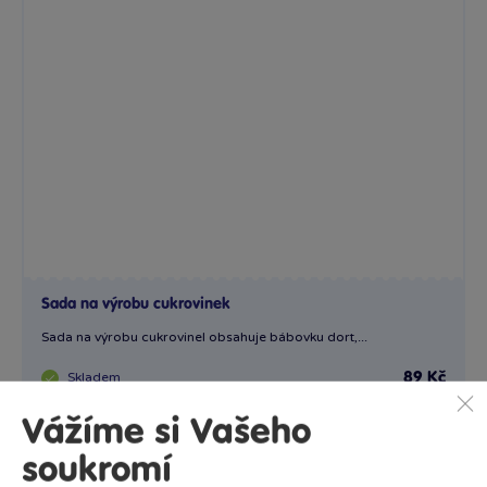
Sada na výrobu cukrovinek
Sada na výrobu cukrovinel obsahuje bábovku dort,...
Skladem
89 Kč
Ihned:
9 poboček
Klub:
86 Kč
Vážíme si Vašeho
Rezervovat
Do košíku
soukromí