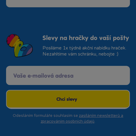
Slevy na hračky do vaší pošty
Posíláme 1x týdně akční nabídku hraček.
Nezahltíme vám schránku, nebojte :)
Chci slevy
Odesláním formuláře souhlasím se
zasíláním newsletterů a
zpracováním osobních údajů
.