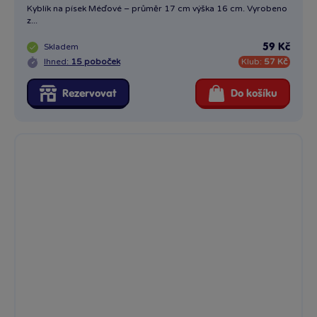
Kyblík na písek Méďové – průměr 17 cm výška 16 cm. Vyrobeno
z...
Skladem
59 Kč
Ihned:
15 poboček
Klub:
57 Kč
Rezervovat
Do košíku