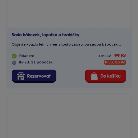
Sada bábovek, lopatka a hrabičky
Objevte kouzlo letních her s touto zábavnou sadou bábovek,...
Skladem
99 Kč
109 Kč
Ihned:
11 poboček
Klub:
96 Kč
Rezervovat
Do košíku