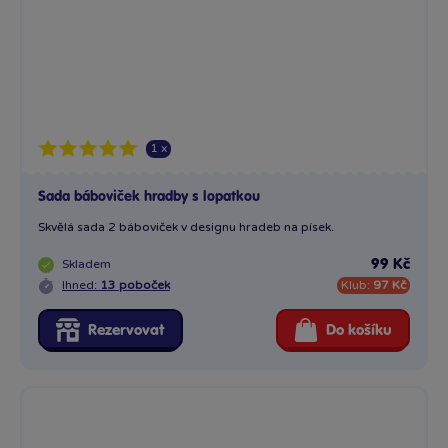
1 x
Sada báboviček hradby s lopatkou
Skvělá sada 2 báboviček v designu hradeb na písek.
Skladem
99 Kč
Ihned:
13 poboček
Klub:
97 Kč
Rezervovat
Do košíku