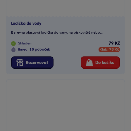
Lodička do vody
Barevná plastová lodička do vany, na pískoviště nebo...
Skladem
79 Kč
Ihned:
16 poboček
Klub:
78 Kč
Rezervovat
Do košíku