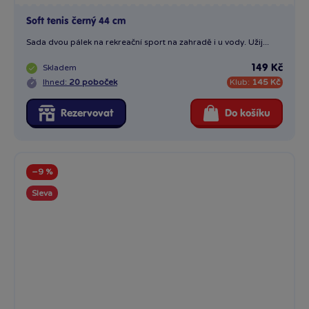
Soft tenis černý 44 cm
Sada dvou pálek na rekreační sport na zahradě i u vody. Užij...
Skladem
149 Kč
Ihned:
20 poboček
Klub:
145 Kč
Rezervovat
Do košíku
−9 %
Sleva