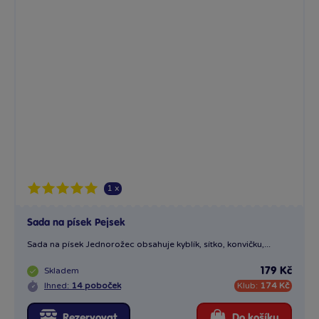
1 x
Sada na písek Pejsek
Sada na písek Jednorožec obsahuje kyblík, sítko, konvičku,...
Skladem
179 Kč
Ihned:
14 poboček
Klub:
174 Kč
Rezervovat
Do košíku