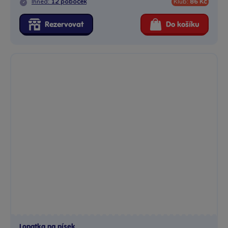
Ihned:
12 poboček
Klub:
86 Kč
Rezervovat
Do košíku
Lopatka na písek