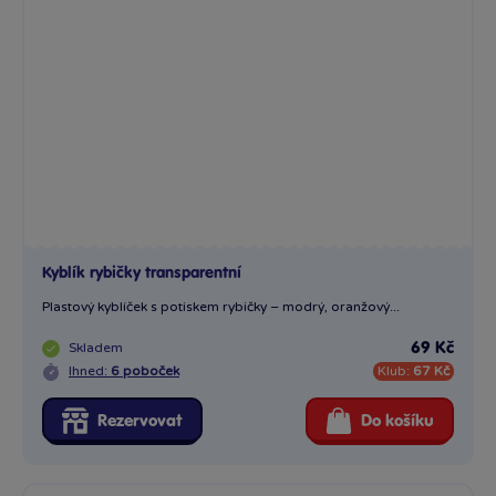
Kyblík rybičky transparentní
Plastový kyblíček s potiskem rybičky – modrý, oranžový...
Skladem
69 Kč
Ihned:
6 poboček
Klub:
67 Kč
Rezervovat
Do košíku