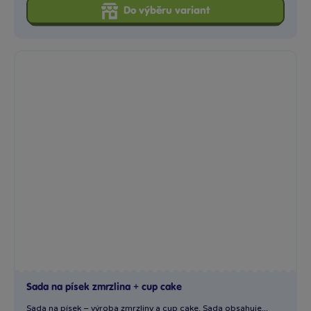
Do výběru variant
Sada na písek zmrzlina + cup cake
Sada na písek – výroba zmrzliny a cup cake. Sada obsahuje...
299 Kč
Skladem
online
Klub:
290 Kč
Do výběru variant
Sada na písek - hrad
Sada na písek na výrobu pískových hradů.