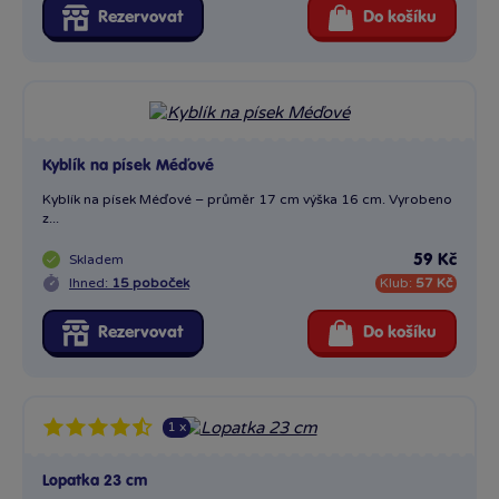
Rezervovat
Do košíku
Kyblík na písek Méďové
Kyblík na písek Méďové – průměr 17 cm výška 16 cm. Vyrobeno
z...
Skladem
59 Kč
Ihned:
15 poboček
Klub:
57 Kč
Rezervovat
Do košíku
1 x
Lopatka 23 cm