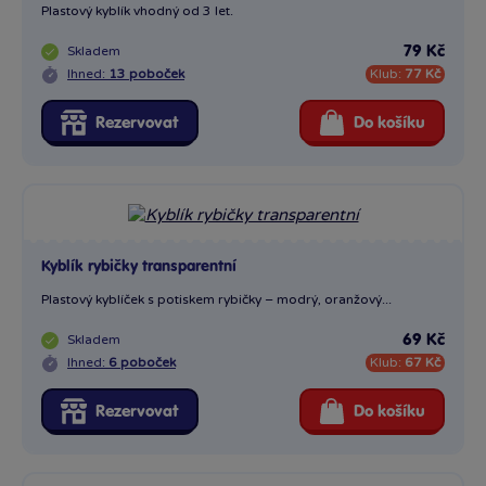
Plastový kyblík vhodný od 3 let.
Skladem
79 Kč
Ihned:
13 poboček
Klub:
77 Kč
Rezervovat
Do košíku
Kyblík rybičky transparentní
Plastový kyblíček s potiskem rybičky – modrý, oranžový...
Skladem
69 Kč
Ihned:
6 poboček
Klub:
67 Kč
Rezervovat
Do košíku