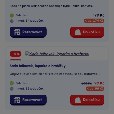
Sada na písek Jednorožec obsahuje kyblík, sítko, konvičku,...
Skladem
179 Kč
Ihned:
14 poboček
Klub:
174 Kč
Rezervovat
Do košíku
−9 %
Sleva
Sada bábovek, lopatka a hrabičky
Objevte kouzlo letních her s touto zábavnou sadou bábovek,...
Skladem
99 Kč
109 Kč
Ihned:
11 poboček
Klub:
96 Kč
Rezervovat
Do košíku