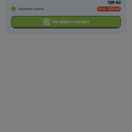
Kyblík na nožkách 16 cm
Plastový kyblík vhodný od 3 let.
79 Kč
Skladem
online
Klub:
77 Kč
Do výběru variant