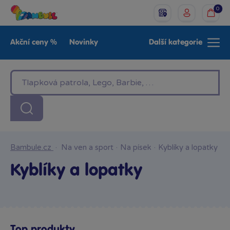
0
Akční ceny %
Novinky
Další kategorie
Venkovní hračky
Znáte z TV
LEGO®
Pro kluky
Pro holky
Baby
Značky
Bambule.cz
·
Na ven a sport
·
Na písek
·
Kyblíky a lopatky
Kyblíky a lopatky
Top produkty