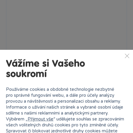
Sada zmrzlina
Sada na písek vhodná od 3 let.
149 Kč
Skladem
online
Klub:
145 Kč
Do výběru variant
Vážíme si Vašeho
soukromí
Používáme cookies a obdobné technologie nezbytné
pro správné fungování webu, a dále pro účely analýzy
provozu a návštěvnosti a personalizaci obsahu a reklamy.
Informace o užívání našich stránek a vybrané osobní údaje
sdílíme s našimi reklamními a analytickými partnery.
Výběrem „
Přijmout vše
“ udělujete souhlas se zpracováním
všech volitelných druhů cookies pro tyto zmíněné účely.
Spravovat či blokovat jednotlivé druhy cookies můžete