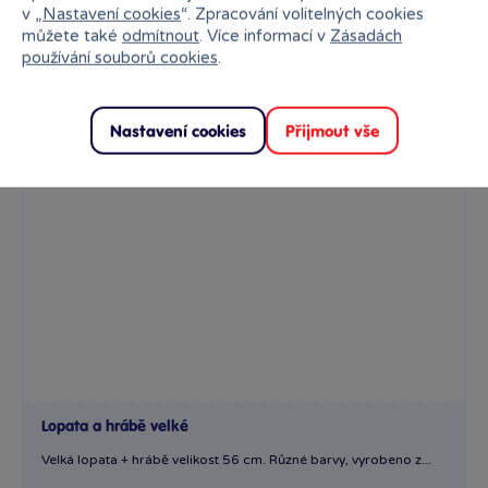
v „
Nastavení cookies
“. Zpracování volitelných cookies
můžete také
odmítnout
. Více informací v
Zásadách
používání souborů cookies
.
Nastavení cookies
Přijmout vše
Lopata a hrábě velké
Velká lopata + hrábě velikost 56 cm. Různé barvy, vyrobeno z...
129 Kč
Skladem
online
Klub:
125 Kč
Do výběru variant