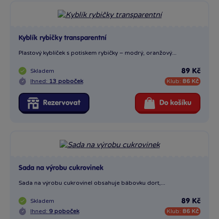
Kyblík rybičky transparentní
Plastový kyblíček s potiskem rybičky – modrý, oranžový...
Skladem
89 Kč
Ihned:
13 poboček
Klub:
86 Kč
Rezervovat
Do košíku
Sada na výrobu cukrovinek
Sada na výrobu cukrovinel obsahuje bábovku dort,...
Skladem
89 Kč
Ihned:
9 poboček
Klub:
86 Kč