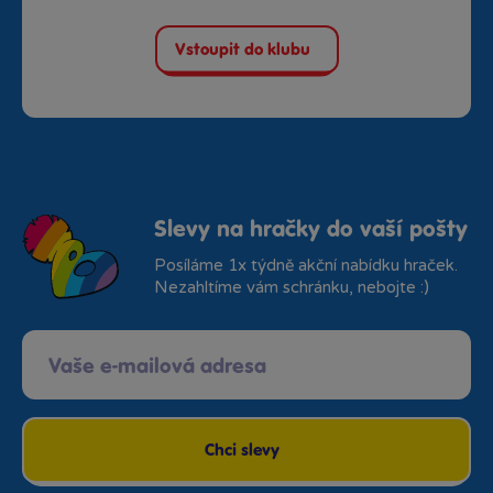
Vstoupit do klubu
Slevy na hračky do vaší pošty
Posíláme 1x týdně akční nabídku hraček.
Nezahltíme vám schránku, nebojte :)
Chci slevy