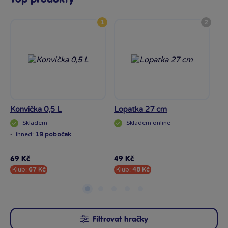
1
2
Konvička 0,5 L
Lopatka 27 cm
Ky
Skladem
Skladem
online
·
Ihned:
19 poboček
69 Kč
49 Kč
79
Klub:
67 Kč
Klub:
48 Kč
Kl
Filtrovat hračky