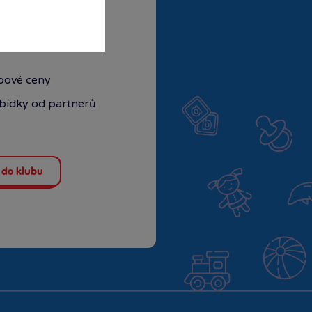
ubové ceny
abídky od partnerů
 do klubu