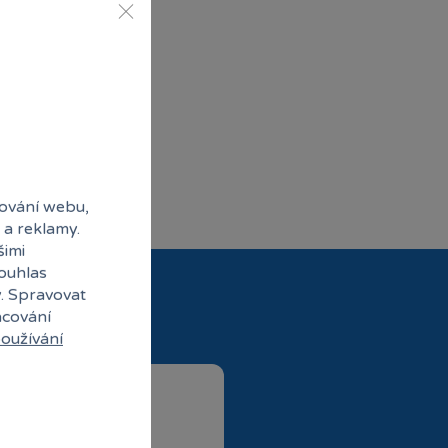
ování webu,
 a reklamy.
šimi
souhlas
y. Spravovat
acování
oužívání