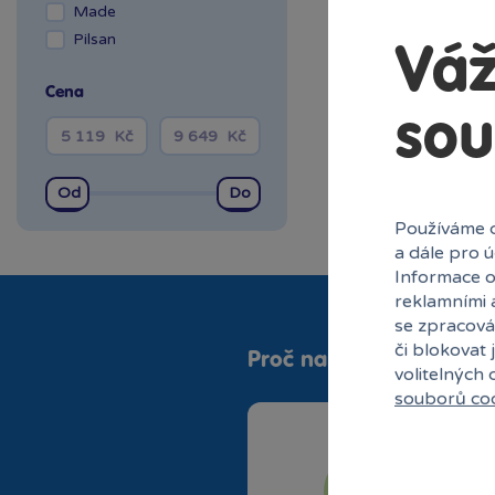
Liberec Géčko
Made
Liberec OC Nisa
Pilsan
Váž
Mladá Boleslav OC
Olympia
Cena
OC Šestka
sou
Olomouc Šantovka
Ostrava Géčko
Plzeň NC Galerie
Slovany
Používáme c
a dále pro 
Plzeň OC Olympia 2
Informace o
Praha Centrum
reklamními 
Stromovka
se zpracová
Praha Černý Most
či blokovat 
Proč nakupovat v Bamb
Praha NC Eden
volitelných
Praha OC Arkády
souborů co
Pankrác
Praha OC Flora
Praha OC Galerie