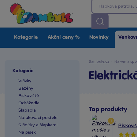
Kategorie
Akční ceny %
Novinky
Venkovn
Bambule.cz
·
Na ven a spo
Kategorie
Elektrick
Vířivky
Bazény
Pískoviště
Odrážedla
Top produkty
Šlapadla
Nafukovací postele
1
S řidítky a šlapkami
Pískovi
Na písek