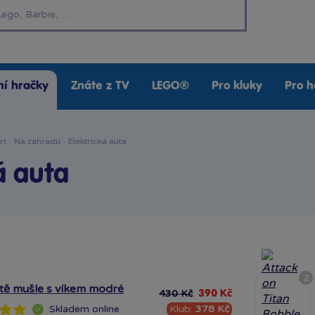
í hračky
Znáte z TV
LEGO®
Pro kluky
Pro h
rt
·
Na zahradu
·
Elektrická auta
á auta
2
ště mušle s víkem modré
430 Kč
390 Kč
Klub:
378 Kč
Skladem
online