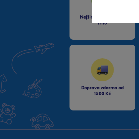
Butovice
Praha OC Galerie Harfa
Praha OC Krakov
Nejširší sortiment na
trhu
Praha OC Letňany
Praha Westfield
Chodov
Praha Zličín Metropole
Říčany OC Lihovar
Teplice OC Galerie
Doprava zdarma od
1500 Kč