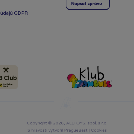
Napsat zprávu
 údajů GDPR
Copyright © 2026, ALLTOYS, spol. s r.o.
S hravostí vytvořil
PragueBest
|
Cookies