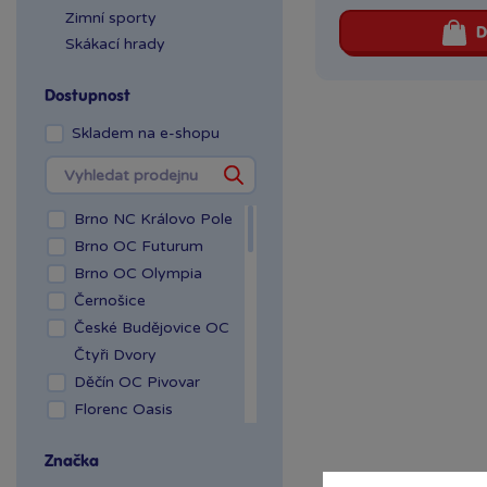
Zimní sporty
D
Skákací hrady
Dostupnost
Skladem na e-shopu
Brno NC Královo Pole
Brno OC Futurum
Brno OC Olympia
Černošice
České Budějovice OC
Čtyři Dvory
Děčín OC Pivovar
Florenc Oasis
Hradec Králové Aupark
Značka
Kladno OAZA