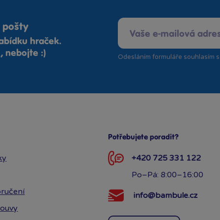
 pošty
abídku hraček.
 nebojte :)
Odesláním formuláře souhlasím 
Potřebujete poradit?
ky
+420 725 331 122
Po–Pá: 8:00–16:00
ručení
info@bambule.cz
louvy