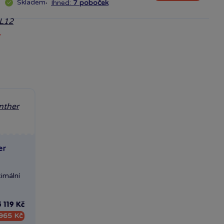
Skladem
·
Ihned:
7 poboček
er
ximální
5 119 Kč
965 Kč