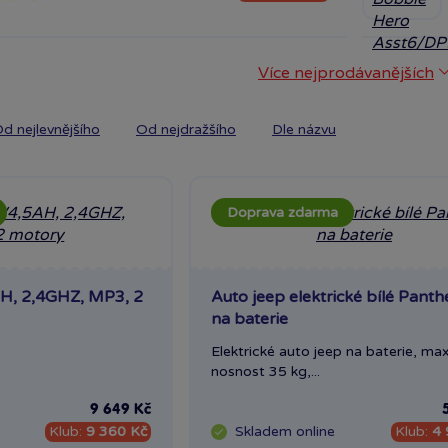
Více nejprodávanějších
d nejlevnějšího
Od nejdražšího
Dle názvu
Doprava zdarma
H, 2,4GHZ, MP3, 2
Auto jeep elektrické bílé Panth
na baterie
Elektrické auto jeep na baterie, ma
nosnost 35 kg,...
9 649 Kč
Klub:
9 360 Kč
Skladem
online
Klub:
4 