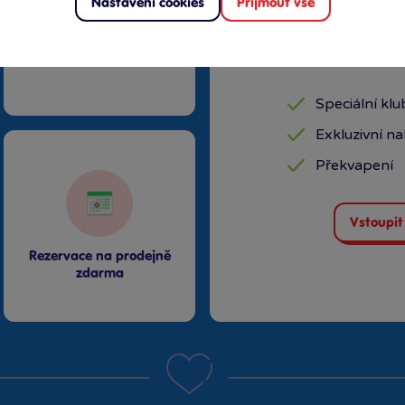
Nastavení cookies
Přijmout vše
27 kamenných prodejen
Speciální kl
Exkluzivní n
Překvapení
Vstoupit
Rezervace na prodejně
zdarma