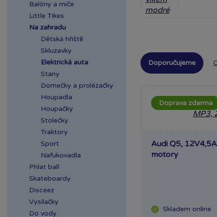
Balóny a míče
Little Tikes
Na zahradu
Dětská hřiště
Skluzavky
Elektrická auta
Doporučujeme
O
Stany
Domečky a prolézačky
Houpadla
Doprava zdarma
Houpačky
Stolečky
Traktory
Audi Q5, 12V4,5A
Sport
motory
Nafukovadla
Phlat ball
Skateboardy
Disceez
Vysílačky
Skladem
online
Do vody