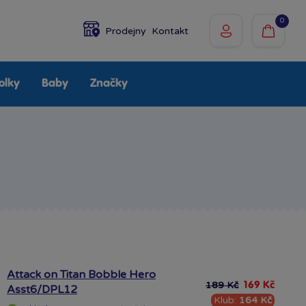
0
Prodejny
Kontakt
olky
Baby
Značky
Attack on Titan Bobble Hero
189 Kč
169 Kč
Asst6/DPL12
Klub:
164 Kč