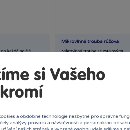
Mikrovlnná trouba růžová
do každé holčičí
Mikrovlnná trouba se zvukovými
se...
a světelnými efekty. Baterie...
Skladem
649 Kč
íme si Vašeho
ek
Klub:
630 Kč
Ihned:
20 poboček
Klub:
kromí
Do košíku
Rezervovat
Do k
ookies a obdobné technologie nezbytné pro správné fung
účely analýzy provozu a návštěvnosti a personalizaci obsahu
 užívání našich stránek a vybrané osobní údaje sdílíme s na