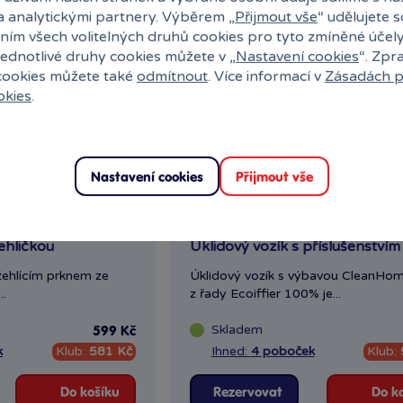
a analytickými partnery. Výběrem „
Přijmout vše
“ udělujete 
ním všech volitelných druhů cookies pro tyto zmíněné účel
jednotlivé druhy cookies můžete v „
Nastavení cookies
“. Zpr
 cookies můžete také
odmítnout
. Více informací v
Zásadách p
okies
.
Nastavení cookies
Přijmout vše
ehličkou
Úklidový vozík s příslušenstvím
žehlícím prknem ze
Úklidový vozík s výbavou CleanHo
..
z řady Ecoiffier 100% je...
Skladem
599 Kč
k
Klub:
581 Kč
Ihned:
4 poboček
Klub:
Do košíku
Rezervovat
Do k