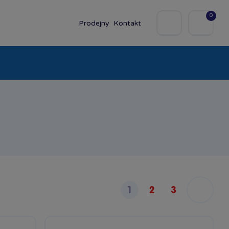
0
Prodejny
Kontakt
olky
Baby
Značky
1
2
3