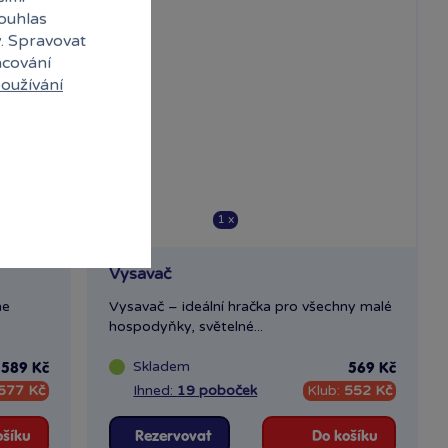
souhlas
y. Spravovat
acování
oužívání
1 x
Vysavač
me
Vysavač – ideální hračka pro všechny malé
hospodyňky, světelné...
Skladem
589 Kč
569 Kč
577 Kč
Ihned:
19 poboček
Klub:
552 Kč
ošíku
Rezervovat
Do košíku