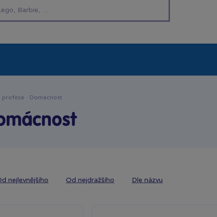
í hračky
Znáte z TV
LEGO®
Pro kluky
Pro h
a profese
·
Domácnost
domácnost
d nejlevnějšího
Od nejdražšího
Dle názvu