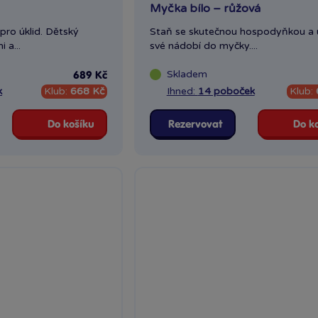
Myčka bílo – růžová
pro úklid. Dětský
Staň se skutečnou hospodyňkou a u
 a...
své nádobí do myčky....
Skladem
689 Kč
k
Klub:
668 Kč
Ihned:
14 poboček
Klub:
Do košíku
Rezervovat
Do k