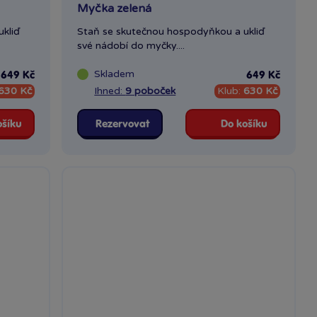
Myčka zelená
kliď
Staň se skutečnou hospodyňkou a ukliď
své nádobí do myčky....
Skladem
649 Kč
649 Kč
630 Kč
Ihned:
9 poboček
Klub:
630 Kč
ošíku
Rezervovat
Do košíku