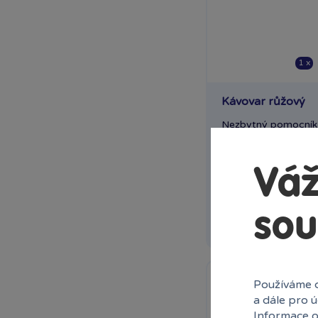
Plzeň OC Olympia 2
Praha Centrum
Stromovka
1 x
Praha Černý Most
Praha NC Eden
Kávovar růžový
Praha OC Arkády
Pankrác
Nezbytný pomocník 
domácnosti. Kávovar 
Praha OC Flora
Praha OC Galerie
Skladem
Váž
Butovice
Ihned:
18 poboč
Praha OC Galerie Harfa
Praha OC Krakov
sou
Rezervovat
Praha OC Letňany
Praha Westfield
Chodov
Praha Zličín Metropole
Používáme c
Říčany OC Lihovar
a dále pro 
Informace o
Teplice OC Galerie