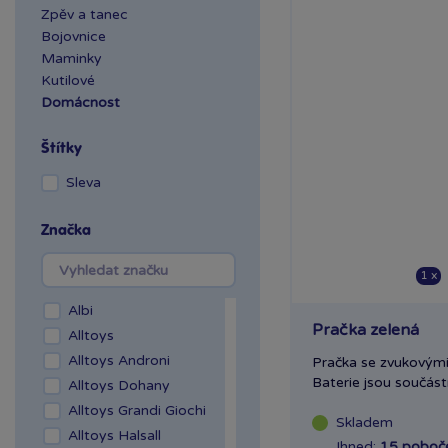
Zpěv a tanec
Bojovnice
Maminky
Kutilové
Domácnost
Štítky
Sleva
Značka
1 x
Albi
Pračka zelená
Alltoys
Alltoys Androni
Pračka se zvukovými 
Baterie jsou součástí.
Alltoys Dohany
Alltoys Grandi Giochi
Skladem
Alltoys Halsall
Ihned:
15 poboč