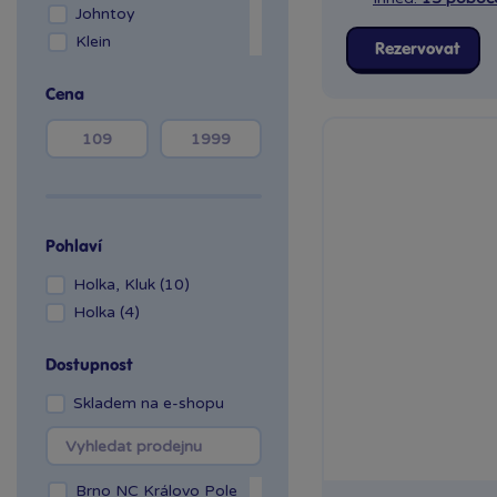
Johntoy
Klein
Rezervovat
Mochtoys
Cena
Smoby
Sparkys
Teddies
Woody
Pohlaví
Holka, Kluk (10)
Holka (4)
Dostupnost
Skladem na e-shopu
Brno NC Královo Pole