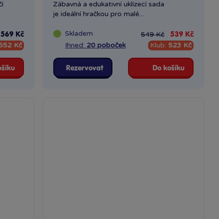
í
Zábavná a edukativní uklízecí sada
je ideální hračkou pro malé...
Skladem
549 Kč
569 Kč
539 Kč
552 Kč
Ihned:
20 poboček
Klub:
523 Kč
ošíku
Rezervovat
Do košíku