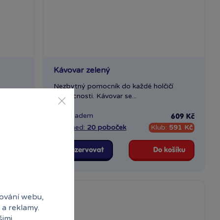
Kávovar zelený
Nezbytný pomocník do každé holčičí
domácnosti. Kávovar se...
Skladem
649 Kč
609 Kč
630 Kč
Ihned:
20 poboček
Klub:
591 Kč
ošíku
Rezervovat
Do košíku
ování webu,
 a reklamy.
šimi