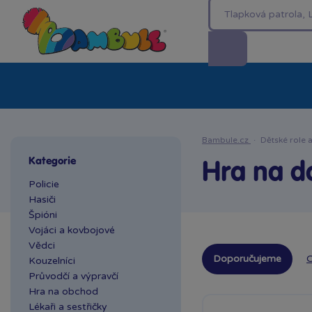
Kategorie
Akční ceny %
Novinky
Venkovn
Bambule.cz
·
Dětské role 
Kategorie
Hra na 
Policie
Hasiči
Špióni
Vojáci a kovbojové
Vědci
Doporučujeme
O
Kouzelníci
Průvodčí a výpravčí
Hra na obchod
Lékaři a sestřičky