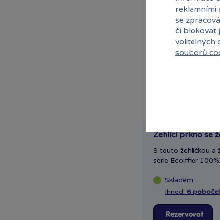
reklamními 
se zpracová
či blokovat 
volitelných
souborů co
Žehlící prkno se ž
S touto žehličkou a 
série Ecoiffier 100%.
Skladem
Ihned:
6 poboče
Rezervovat