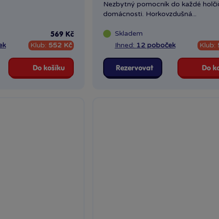
Nezbytný pomocník do každé holčič
domácnosti. Horkovzdušná...
Skladem
569 Kč
ek
Klub:
552 Kč
Ihned:
12 poboček
Klub:
Do košíku
Rezervovat
Do k