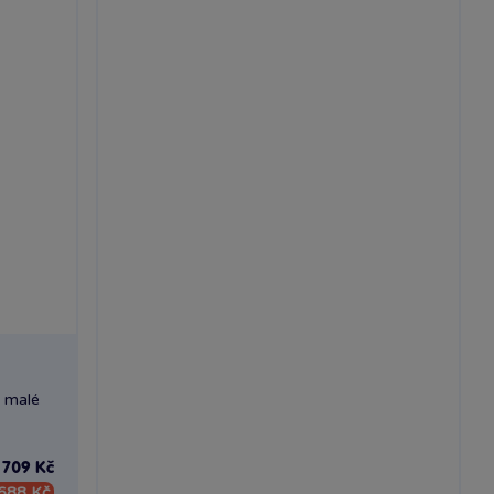
y malé
709 Kč
688 Kč