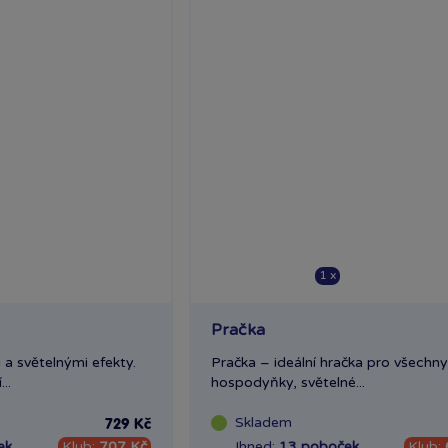
1 x
Pračka
a světelnými efekty.
Pračka – ideální hračka pro všechn
..
hospodyňky, světelné...
Skladem
729 Kč
ek
Klub:
707 Kč
Ihned:
13 poboček
Klub: