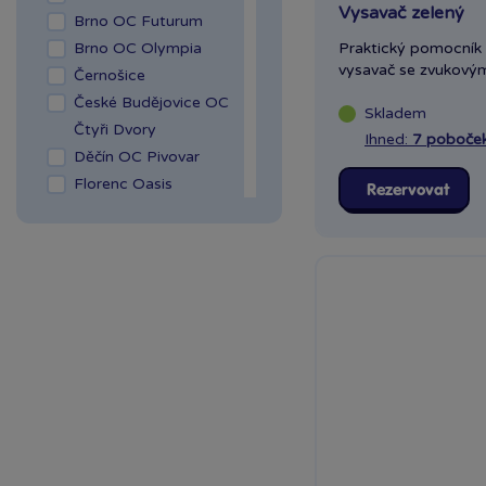
Vysavač zelený
Brno OC Futurum
Brno OC Olympia
Praktický pomocník 
vysavač se zvukovými
Černošice
České Budějovice OC
Skladem
Čtyři Dvory
Ihned:
7 poboče
Děčín OC Pivovar
Florenc Oasis
Rezervovat
Hradec Králové Aupark
Kladno OAZA
Liberec Géčko
Liberec OC Nisa
Mladá Boleslav OC
Olympia
OC Šestka
Olomouc Šantovka
Ostrava Géčko
Plzeň NC Galerie
Slovany