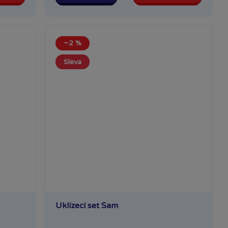
−2 %
Sleva
Uklízecí set Sam