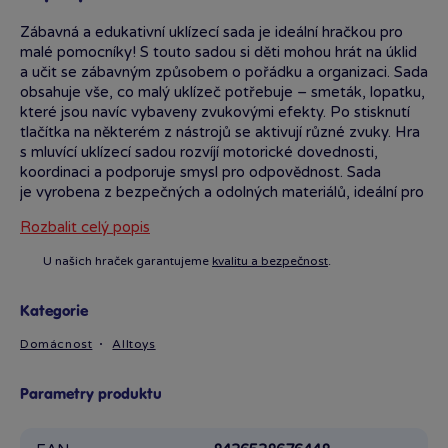
Zábavná a edukativní uklízecí sada je ideální hračkou pro
malé pomocníky! S touto sadou si děti mohou hrát na úklid
a učit se zábavným způsobem o pořádku a organizaci. Sada
obsahuje vše, co malý uklízeč potřebuje – smeták, lopatku,
které jsou navíc vybaveny zvukovými efekty. Po stisknutí
tlačítka na některém z nástrojů se aktivují různé zvuky. Hra
s mluvící uklízecí sadou rozvíjí motorické dovednosti,
koordinaci a podporuje smysl pro odpovědnost. Sada
je vyrobena z bezpečných a odolných materiálů, ideální pro
děti, které se chtějí podílet na úklidu doma, a to
Rozbalit celý popis
s úsměvem!
U našich hraček garantujeme
kvalitu a bezpečnost
.
Kategorie
Set s 10 zábavnými zvuky. Stiskni nos a bude se smát!
Zametej, aby se rozesmál! Uklízecí sada vyžaduje 2× AAA
Domácnost
Alltoys
(R03) 1,5V baterie, které jsou součástí balení.
Parametry produktu