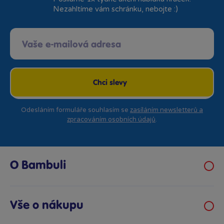
Nezahltíme vám schránku, nebojte :)
Chci slevy
Odesláním formuláře souhlasím se
zasíláním newsletterů a
zpracováním osobních údajů
.
O Bambuli
Kariéra
Klub hraček
Vše o nákupu
Prodejny Bambule
Obchodní podmínky