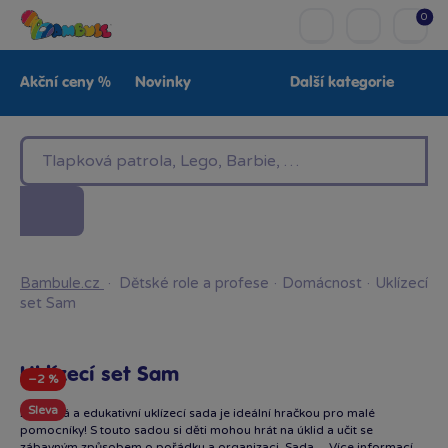
0
Akční ceny %
Novinky
Další kategorie
Venkovní hračky
Znáte z TV
LEGO®
Pro kluky
Pro holky
Baby
Značky
Bambule.cz
·
Dětské role a profese
·
Domácnost
·
Uklízecí
set Sam
Uklízecí set Sam
−2 %
Sleva
Zábavná a edukativní uklízecí sada je ideální hračkou pro malé
pomocníky! S touto sadou si děti mohou hrát na úklid a učit se
zábavným způsobem o pořádku a organizaci. Sada…
Více informací