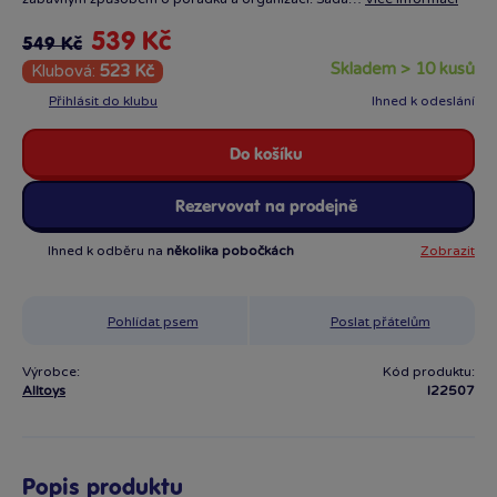
539 Kč
549 Kč
skladem > 10 kusů
Klubová:
523 Kč
Přihlásit do klubu
Ihned k odeslání
Do košíku
Rezervovat na prodejně
Ihned k odběru na
několika pobočkách
Zobrazit
Pohlídat psem
Poslat přátelům
Výrobce:
Kód produktu:
Alltoys
I22507
Popis produktu