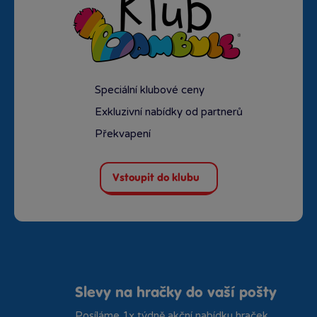
Speciální klubové ceny
Exkluzivní nabídky od partnerů
Překvapení
Vstoupit do klubu
Slevy na hračky do vaší pošty
Posíláme 1x týdně akční nabídku hraček.