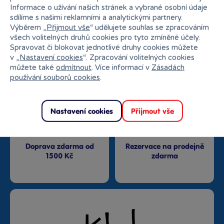
Informace o užívání našich stránek a vybrané osobní údaje
sdílíme s našimi reklamními a analytickými partnery.
Výběrem „
Přijmout vše
“ udělujete souhlas se zpracováním
všech volitelných druhů cookies pro tyto zmíněné účely.
Nejširší sortiment na
27 kamenných prodejen
Spravovat či blokovat jednotlivé druhy cookies můžete
trhu
v „
Nastavení cookies
“. Zpracování volitelných cookies
můžete také
odmítnout
. Více informací v
Zásadách
používání souborů cookies
.
Nastavení cookies
Přijmout vše
Doprava zdarma od
Rezervace na prodejně
1500 Kč
zdarma