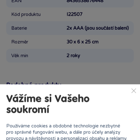
EAN
8436538676448
Kód produktu
I22507
Baterie
2x AAA (jsou součástí balení)
Rozměr
30 x 6 x 25 cm
Věk min
2 roky
Podobné produkty
Vážíme si Vašeho
soukromí
Proč nakupovat v Bambuli?
Používáme cookies a obdobné technologie nezbytné
pro správné fungování webu, a dále pro účely analýzy
provozu a návštěvnosti a personalizaci obsahu a reklamy.