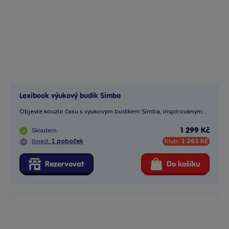
Lexibook výukový budík Simba
Objevte kouzlo času s výukovým budíkem Simba, inspirovaným...
Skladem
1 299 Kč
Ihned:
1 poboček
Klub:
1 261 Kč
Rezervovat
Do košíku