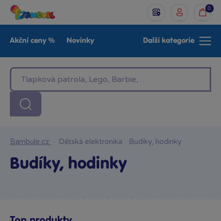
0
Akční ceny %
Novinky
Další kategorie
Venkovní hračky
Znáte z TV
LEGO®
Pro kluky
Pro holky
Baby
Značky
Bambule.cz
·
Dětská elektronika
·
Budíky, hodinky
Budíky, hodinky
Top produkty