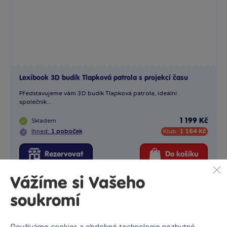
Lexibook 3D budík Tlapková patrola s projekcí času
Představujeme vám 3D budík Tlapková patrola, ideální
společník...
Skladem
1 199 Kč
Ihned:
1 poboček
Klub:
1 164 Kč
Rezervovat
Do košíku
Vážíme si Vašeho
soukromí
Používáme cookies a obdobné technologie nezbytné