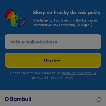
Slevy na hračky do vaší pošty
Posíláme 1x týdně akční nabídku hraček.
Nezahltíme vám schránku, nebojte :)
Chci slevy
Odesláním formuláře souhlasím se
zasíláním newsletterů a
zpracováním osobních údajů
.
O Bambuli