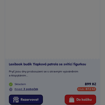
Lexibook budík Tlapková patrola se svítící figurkou
Pryč jsou dny probouzení se s otravným vyzváněním
a klopýtáním...
Skladem
899 Kč
Ihned:
3 poboček
Klub:
872 Kč
Rezervovat
Do košíku