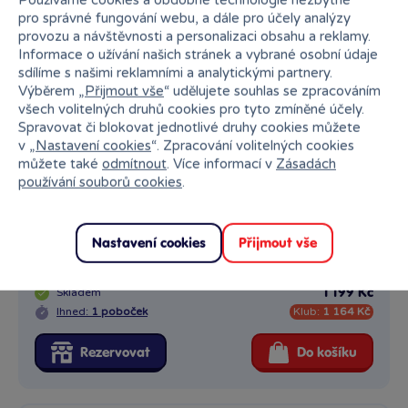
pro správné fungování webu, a dále pro účely analýzy
provozu a návštěvnosti a personalizaci obsahu a reklamy.
Informace o užívání našich stránek a vybrané osobní údaje
sdílíme s našimi reklamními a analytickými partnery.
Výběrem „
Přijmout vše
“ udělujete souhlas se zpracováním
všech volitelných druhů cookies pro tyto zmíněné účely.
Spravovat či blokovat jednotlivé druhy cookies můžete
v „
Nastavení cookies
“. Zpracování volitelných cookies
můžete také
odmítnout
. Více informací v
Zásadách
používání souborů cookies
.
Lexibook 3D budík Harry Potter s projekcí času
Nastavení cookies
Přijmout vše
Objevte kouzlo s 3D budíkem Harry Potter, který přenese magii...
Skladem
1 199 Kč
Ihned:
1 poboček
Klub:
1 164 Kč
Rezervovat
Do košíku