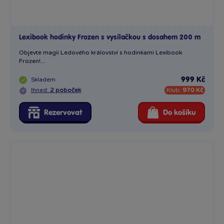
Lexibook hodinky Frozen s vysílačkou s dosahem 200 m
Objevte magii Ledového království s hodinkami Lexibook
Frozen!...
Skladem
999 Kč
Ihned:
2 poboček
Klub:
970 Kč
Rezervovat
Do košíku