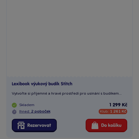
Lexibook výukový budík Stitch
Vytvořte si příjemné a hravé prostředí pro usínání s budíkem...
Skladem
1 299 Kč
Ihned:
2 poboček
Klub:
1 261 Kč
Rezervovat
Do košíku