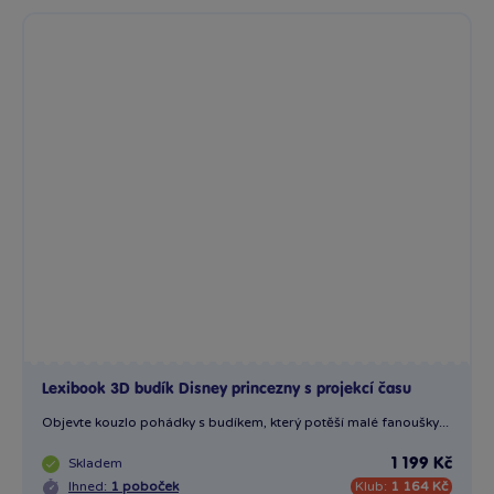
Lexibook 3D budík Disney princezny s projekcí času
Objevte kouzlo pohádky s budíkem, který potěší malé fanoušky...
Skladem
1 199 Kč
Ihned:
1 poboček
Klub:
1 164 Kč