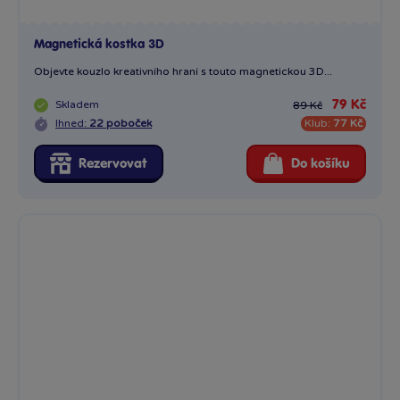
Magnetická kostka 3D
Objevte kouzlo kreativního hraní s touto magnetickou 3D...
Skladem
79 Kč
89 Kč
Ihned:
22 poboček
Klub:
77 Kč
Rezervovat
Do košíku