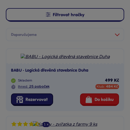
Filtrovat hračky
BABU - Logická dřevěná stavebnice Duha
Skladem
499 Kč
Ihned:
25 poboček
Klub:
484 Kč
Rezervovat
Do košíku
1 x