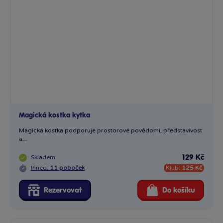
Magická kostka kytka
Magická kostka podporuje prostorové povědomí, představivost
a...
Skladem
129 Kč
Ihned:
11 poboček
Klub:
125 Kč
Rezervovat
Do košíku