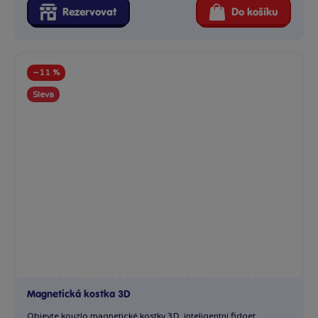
Rezervovat
Do košíku
−11 %
Sleva
Magnetická kostka 3D
Objevte kouzlo magnetické kostky 3D, inteligentní fidget...