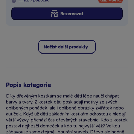
Ihned:
7 poboček
Klub:
484 Kč
Rezervovat
Načíst další produkty
Popis kategorie
Díky dřevěným kostkám se malé děti lépe naučí chápat
barvy a tvary. Z kostek děti poskládají motivy ze svých
oblíbených pohádek, ale i oblíbené obrázky zvířátek nebo
autíček. Když už děti základním kostkám odrostou a hledají
větší výzvy, přichází čas dřevěných stavebnic. Kdo z kostek
postaví nejhezčí domeček a kdo tu nejvyšší věž? Velkou
zábavou je samozřejmě i bourání staveb. Dřevo ale hodně