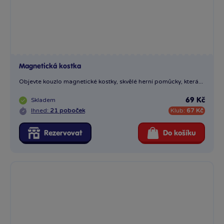
Magnetická kostka
Objevte kouzlo magnetické kostky, skvělé herní pomůcky, která...
Skladem
69 Kč
Ihned:
21 poboček
Klub:
67 Kč
Rezervovat
Do košíku