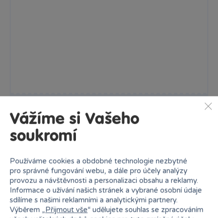
Kostka - 4 barvy
Vážíme si Vašeho
Tato kostka je jednoduchá, ale zábavná hračka, která nabízí...
soukromí
Skladem
69 Kč
Ihned:
30 poboček
Klub:
67 Kč
Používáme cookies a obdobné technologie nezbytné
Rezervovat
Do košíku
pro správné fungování webu, a dále pro účely analýzy
provozu a návštěvnosti a personalizaci obsahu a reklamy.
Informace o užívání našich stránek a vybrané osobní údaje
sdílíme s našimi reklamními a analytickými partnery.
Výběrem „
Přijmout vše
“ udělujete souhlas se zpracováním