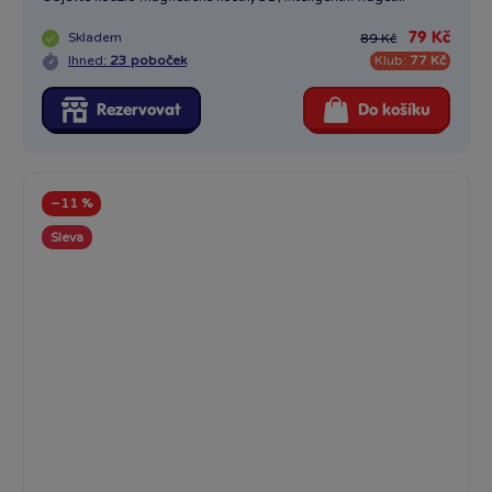
Skladem
79 Kč
89 Kč
Ihned:
23 poboček
Klub:
77 Kč
Rezervovat
Do košíku
−11 %
Sleva