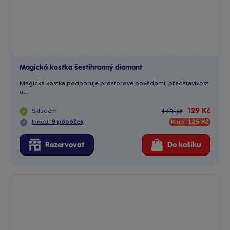
Magická kostka šestihranný diamant
Magická kostka podporuje prostorové povědomí, představivost
a...
Skladem
129 Kč
149 Kč
Ihned:
9 poboček
Klub:
125 Kč
Rezervovat
Do košíku