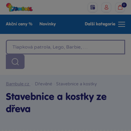
0
Akční ceny %
Novinky
Další kategorie
Venkovní hračky
Znáte z TV
LEGO®
Pro kluky
Pro holky
Baby
Značky
Bambule.cz
·
Dřevěné
·
Stavebnice a kostky
Stavebnice a kostky ze
dřeva