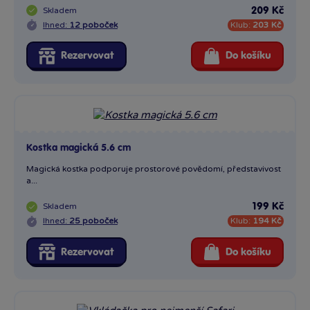
Skladem
209 Kč
Ihned:
12 poboček
Klub:
203 Kč
Rezervovat
Do košíku
Kostka magická 5.6 cm
Magická kostka podporuje prostorové povědomí, představivost
a...
Skladem
199 Kč
Ihned:
25 poboček
Klub:
194 Kč
Rezervovat
Do košíku