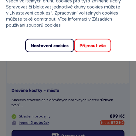
všech volitelných druhů cookies pro tyto zmíněné účely.
Spravovat či blokovat jednotlivé druhy cookies můžete
v „
Nastavení cookies
“. Zpracování volitelných cookies
můžete také
odmítnout
. Více informací v
Zásadách
používání souborů cookies
.
Nastavení cookies
Přijmout vše
Dřevěné kostky – město
Klasická stavebnice z dřevěných barevných kostek různých
tvarů...
Skladem
prodejny
899 Kč
Ihned:
2 poboček
Klub:
872 Kč