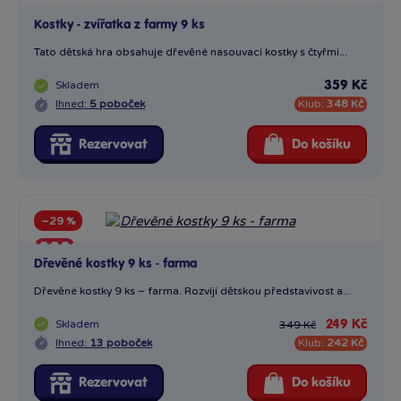
Kostky - zvířatka z farmy 9 ks
Tato dětská hra obsahuje dřevěné nasouvací kostky s čtyřmi...
Skladem
359 Kč
Ihned:
5 poboček
Klub:
348 Kč
Rezervovat
Do košíku
−29 %
Sleva
Dřevěné kostky 9 ks - farma
Dřevěné kostky 9 ks – farma. Rozvíjí dětskou představivost a...
Skladem
249 Kč
349 Kč
Ihned:
13 poboček
Klub:
242 Kč
Rezervovat
Do košíku