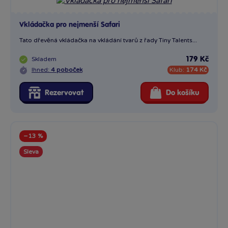
Vkládačka pro nejmenší Safari
Tato dřevěná vkládačka na vkládání tvarů z řady Tiny Talents...
Skladem
179 Kč
Ihned:
4 poboček
Klub:
174 Kč
Rezervovat
Do košíku
−13 %
Sleva