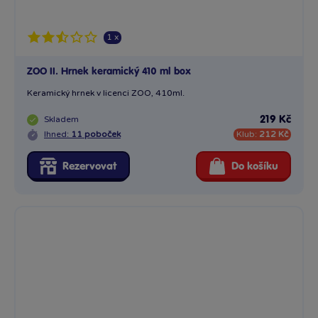
1 x
ZOO II. Hrnek keramický 410 ml box
Keramický hrnek v licenci ZOO, 410ml.
Skladem
219 Kč
Ihned:
11 poboček
Klub:
212 Kč
Rezervovat
Do košíku