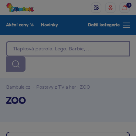
0
Akční ceny %
Novinky
Další kategorie
Venkovní hračky
Znáte z TV
LEGO®
Pro kluky
Pro holky
Baby
Značky
Bambule.cz
·
Postavy z TV a her
·
ZOO
ZOO