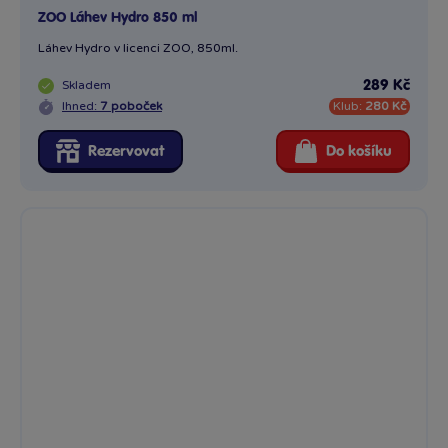
ZOO Láhev Hydro 850 ml
Láhev Hydro v licenci ZOO, 850ml.
Skladem
289 Kč
Ihned:
7 poboček
Klub:
280 Kč
Rezervovat
Do košíku