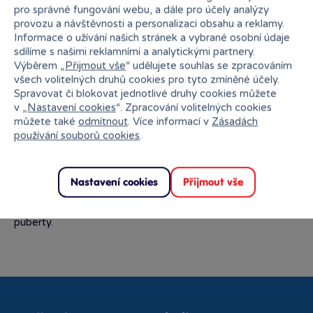
pro správné fungování webu, a dále pro účely analýzy
provozu a návštěvnosti a personalizaci obsahu a reklamy.
Informace o užívání našich stránek a vybrané osobní údaje
sdílíme s našimi reklamními a analytickými partnery.
Výběrem „
Přijmout vše
“ udělujete souhlas se zpracováním
všech volitelných druhů cookies pro tyto zmíněné účely.
Spravovat či blokovat jednotlivé druhy cookies můžete
Popis kategorie
v „
Nastavení cookies
“. Zpracování volitelných cookies
můžete také
odmítnout
. Více informací v
Zásadách
Chcete své děti podpořit v lásce ke zvířatům? Nebo už
používání souborů cookies
.
jsou hračky se zvířátky u vás doma ty nejoblíbenější?
Hračky a doplňky ze série ZOO vám domů přinesou kus
africké savany nebo amazonského pralesa. Hrníčky nebo
textil se zvířecími motivy je navíc univerzální a jen tak
Nastavení cookies
Přijmout vše
nezestárne. Dětem se (na rozdíl od některých pohádkových
postav) budou zvířata líbit jak ve školce, tak i na začátku
puberty.