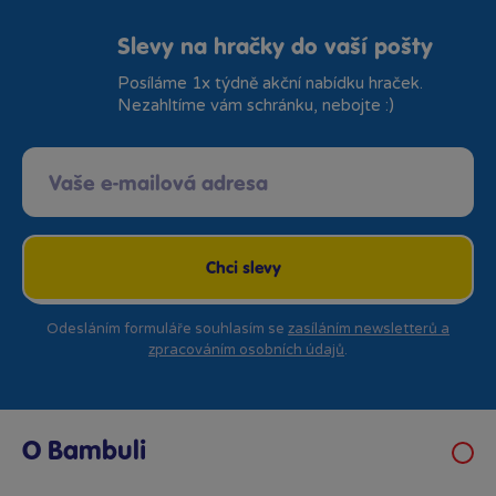
Slevy na hračky do vaší pošty
Posíláme 1x týdně akční nabídku hraček.
Nezahltíme vám schránku, nebojte :)
Chci slevy
Odesláním formuláře souhlasím se
zasíláním newsletterů a
zpracováním osobních údajů
.
O Bambuli
Kariéra