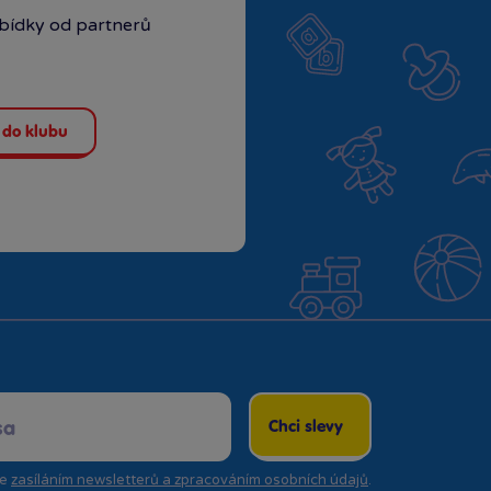
abídky od partnerů
 do klubu
Chci slevy
se
zasíláním newsletterů a zpracováním osobních údajů
.