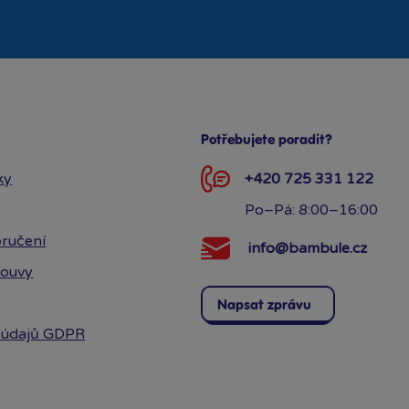
Potřebujete poradit?
ky
+420 725 331 122
Po–Pá: 8:00–16:00
ručení
info@bambule.cz
louvy
Napsat zprávu
 údajů GDPR