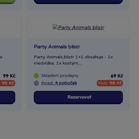
Party Animals blistr
2x
Party Animals,blistr 1+1 obsahuje - 1x
medvídka, 1x kostým,...
Skladem
prodejny
99 Kč
69 Kč
:
96 Kč
Ihned:
4 poboček
Klub:
68 Kč
Rezervovat