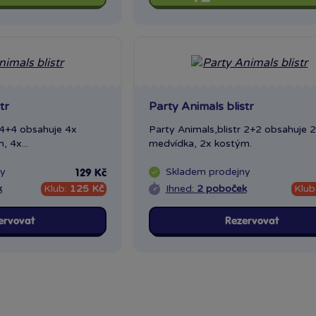
tr
Party Animals blistr
r 4+4 obsahuje 4x
Party Animals,blistr 2+2 obsahuje 
 4x...
medvídka, 2x kostým.
ny
Skladem
prodejny
129 Kč
k
Klub:
125 Kč
Ihned:
2 poboček
Klub
ervovat
Rezervovat