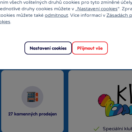
ním všech volitelných druhů cookies pro tyto zmíněné účel
jednotlivé druhy cookies můžete v „
Nastavení cookies
“. Zpr
 cookies můžete také
odmítnout
. Více informací v
Zásadách p
okies
.
Nastavení cookies
Přijmout vše
uli?
27 kamenných prodejen
Speciální kl