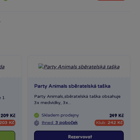
Party Animals sběratelská taška
Party Animals,sběratelská taška obsahuje
e 1
3x medvídky, 3x...
Skladem
prodejny
209 Kč
249 Kč
203 Kč
Ihned:
3 poboček
Klub:
242 Kč
Rezervovat