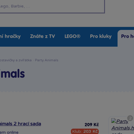
í hračky
Znáte z TV
LEGO®
Pro kluky
Pro h
ostavičky a zvířátka
·
Party Animals
imals
2
imals 2 hrací sada
209 Kč
Klub:
203 Kč
dem
online