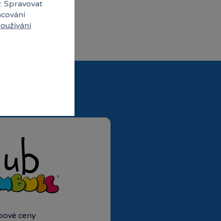
y. Spravovat
acování
oužívání
ubové ceny