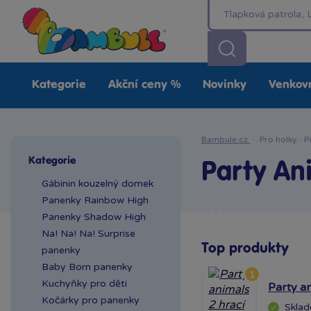
Kategorie
Akční ceny %
Novinky
Venkovn
Bambule.cz
·
Pro holky
·
P
Kategorie
Party An
Gábinin kouzelný domek
Panenky Rainbow High
Panenky Shadow High
Na! Na! Na! Surprise
Top produkty
panenky
Baby Born panenky
1
Kuchyňky pro děti
Party an
Kočárky pro panenky
Skla