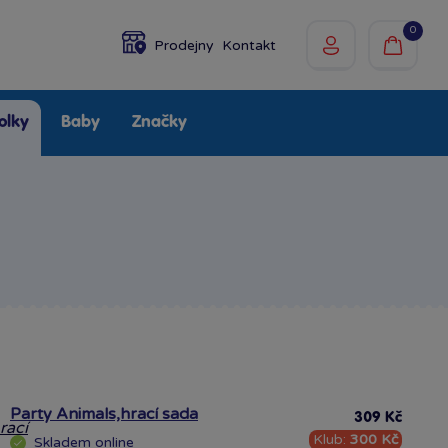
0
Prodejny
Kontakt
olky
Baby
Značky
Party Animals,hrací sada
309 Kč
Klub:
300 Kč
Skladem
online