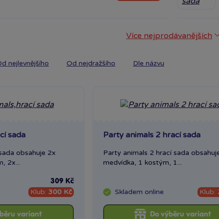
Více nejprodávanějších
d nejlevnějšího
Od nejdražšího
Dle názvu
cí sada
Party animals 2 hrací sada
 sada obsahuje 2x
Party animals 2 hrací sada obsahuj
, 2x...
medvídka, 1 kostým, 1...
309 Kč
Klub:
300 Kč
Skladem
online
Klub:
běru variant
Do výběru variant