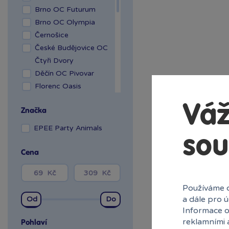
Brno OC Futurum
Brno OC Olympia
Černošice
České Budějovice OC
Čtyři Dvory
Děčín OC Pivovar
Florenc Oasis
Hradec Králové Aupark
Váž
Značka
Kladno OAZA
Liberec Géčko
EPEE Party Animals
sou
Liberec OC Nisa
Mladá Boleslav OC
Cena
Olympia
OC Šestka
Používáme c
Olomouc Šantovka
a dále pro 
Ostrava Géčko
Informace o
Plzeň NC Galerie
reklamními 
Pohlaví
Slovany