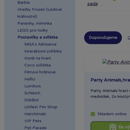
Barbie
Hračky Frozen (Ledové
království)
Panenky, miminka
LEGO pro holky
Postavičky a zvířátka
Doporučujeme
O
MGA's Miniverse
Interaktivní zvířátka
Koně na hraní
Coco zvířátka
Filmoví hrdinové
Hafíci
Party Animals,hra
Lumiluvs
Party Animals hrací
Schleich
medvídek, 2x kostým
StikBot
Littlest Pet Shop
Skladem
online
Hatchimals
VIP Pets
Do vý
Pet Parade