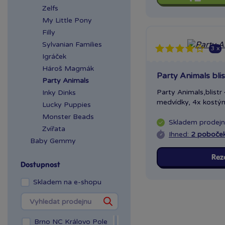
Zelfs
My Little Pony
Filly
Sylvanian Families
3 x
Igráček
Hároš Magmák
Party Animals blis
Party Animals
Party Animals,blist
Inky Dinks
medvídky, 4x kostým,
Lucky Puppies
Monster Beads
Skladem
prodej
Zvířata
Ihned:
2 poboče
Baby Gemmy
Rez
Dostupnost
Skladem na e-shopu
Brno NC Královo Pole