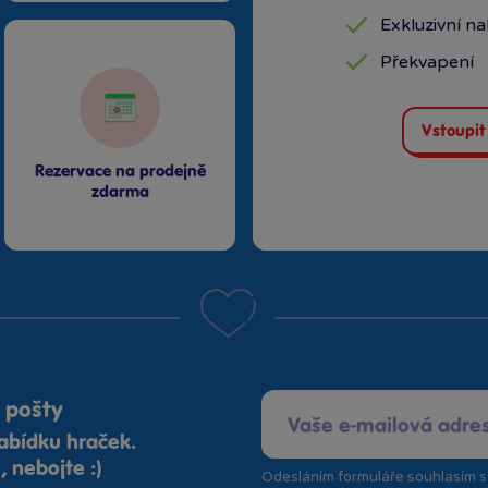
Exkluzivní n
Překvapení
Vstoupit
Rezervace na prodejně
zdarma
 pošty
abídku hraček.
 nebojte :)
Odesláním formuláře souhlasím 