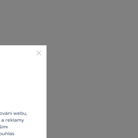
ování webu,
 a reklamy.
šimi
souhlas