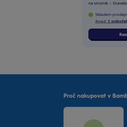
na stromě – Stavebni
Skladem
prodej
Ihned:
1 poboče
Rez
Proč nakupovat v Bamb