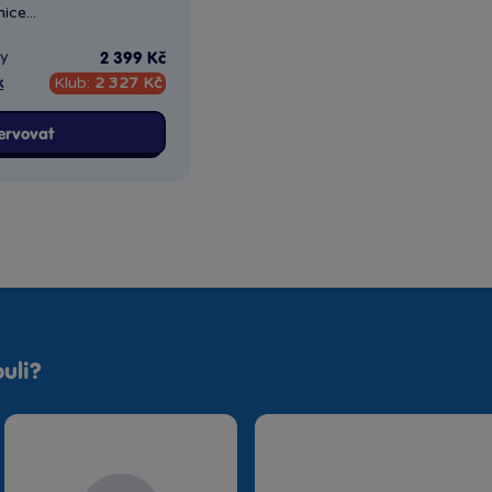
ce...
ny
2 399 Kč
k
Klub:
2 327 Kč
ervovat
uli?