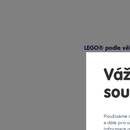
Praha Westfield
Chodov
Praha Zličín Metropole
Říčany OC Lihovar
Teplice OC Galerie
LEGO® podle vě
Váž
sou
Používáme c
1
a dále pro 
Informace o