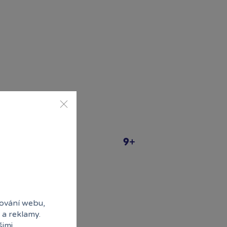
9+
ování webu,
 a reklamy.
šimi