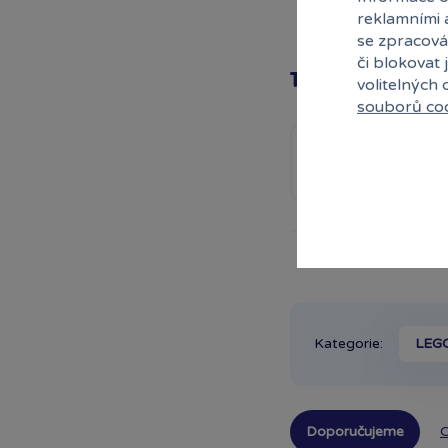
reklamními 
se zpracová
či blokovat 
Top produkty
volitelných
souborů co
1
LEGO® B
houby
Skla
Kategorie:
LEG
Doporučujeme
O