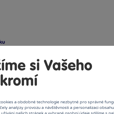
ku
íme si Vašeho
1+
4+
kromí
ookies a obdobné technologie nezbytné pro správné fung
2 +
Dospělí
účely analýzy provozu a návštěvnosti a personalizaci obsahu
 užívání našich stránek a vybrané osobní údaje sdílíme s na