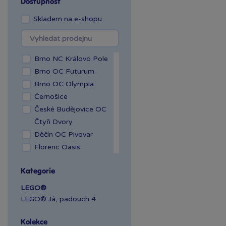
Dostupnost
Dollhouse™
LEGO® Gaming
Skladem na e-shopu
LEGO® Harry Potter™
LEGO® Icons
LEGO® Ideas
Brno NC Královo Pole
LEGO® Jurassic
Brno OC Futurum
World™
Brno OC Olympia
LEGO® Marvel Super
Černošice
Heroes
České Budějovice OC
LEGO® Minecraft™
Čtyři Dvory
LEGO® Minifigures
Děčín OC Pivovar
LEGO® NINJAGO®
Florenc Oasis
LEGO® Speed
Hradec Králové Aupark
Champions
Kategorie
Kladno OAZA
LEGO® Star Wars™
Liberec Géčko
LEGO®
LEGO® Super Mario
Liberec OC Nisa
LEGO® Já, padouch 4
LEGO® Technic
Mladá Boleslav OC
Kolekce
Olympia