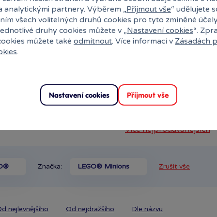
a analytickými partnery. Výběrem „
Přijmout vše
“ udělujete 
ním všech volitelných druhů cookies pro tyto zmíněné účel
jednotlivé druhy cookies můžete v „
Nastavení cookies
“. Zpr
 cookies můžete také
odmítnout
. Více informací v
Zásadách p
okies
.
2
otanicals 11505 Lesní
1 612 Kč
Klub:
1 596 Kč
dem
·
Ihned:
6 poboček
Nastavení cookies
Přijmout vše
Více nejprodávanějších
O®
Značka:
LEGO® Minions
Zrušit vše
d nejlevnějšího
Od nejdražšího
Dle názvu