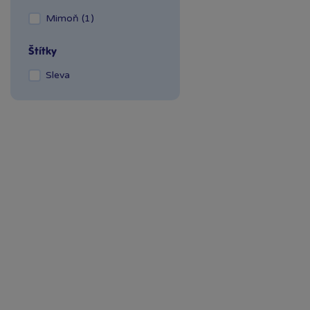
OC Šestka
Mimoň (1)
Olomouc Šantovka
Ostrava Géčko
Štítky
Plzeň NC Galerie
Sleva
Slovany
Plzeň OC Olympia 2
Praha Centrum
Stromovka
Praha Černý Most
Praha NC Eden
Praha OC Arkády
Pankrác
Praha OC Flora
Praha OC Galerie
Butovice
Praha OC Galerie Harfa
Praha OC Krakov
Praha OC Letňany