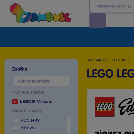
Kategorie
Akční ceny %
Novinky
Venkovn
Bambule.cz
·
LEGO®
·
LE
Značka
LEGO LE
Vybraná značka
LEGO® Minions
Ostatní značky
ADC HRY
Alltoys