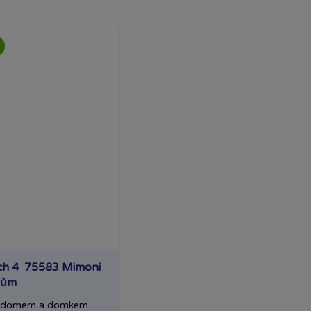
h 4 75583 Mimoni
dům
 s domem a domkem