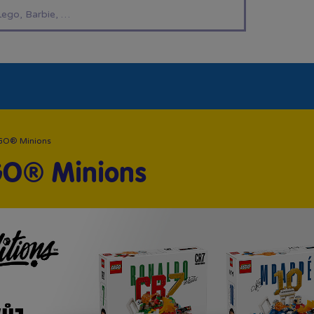
í hračky
Znáte z TV
LEGO®
Pro kluky
Pro h
GO® Minions
GO® Minions