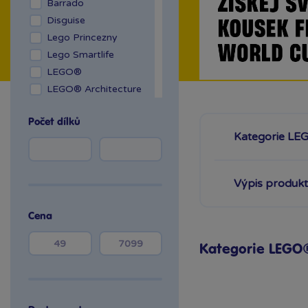
Barrado
Disguise
Lego Princezny
Lego Smartlife
LEGO®
LEGO® Architecture
LEGO® Art
Počet dílků
LEGO® City
Kategorie LE
LEGO® Classic
LEGO® Creator
LEGO® DC Comics
Výpis produk
Super Heroes
LEGO® Disney™
Cena
LEGO® DREAMZzz™
LEGO® DUPLO®
Kategorie LEGO
LEGO® Friends
LEGO® Functions
LEGO® Gabby's