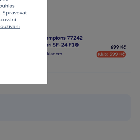
souhlas
y. Spravovat
acování
oužívání
LEGO® Speed Champions 77242
Závodní auto Ferrari SF-24 F1®
699 Kč
Skladem
Klub:
599 Kč
·
Ihned:
10 poboček