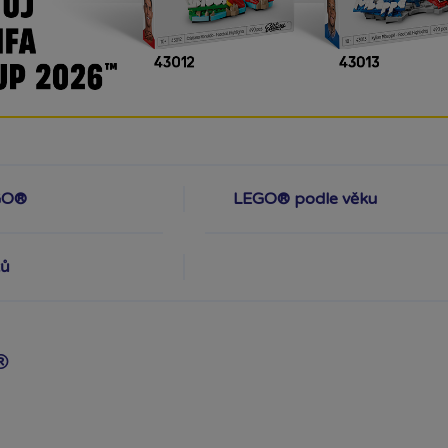
GO®
LEGO® podle věku
tů
®