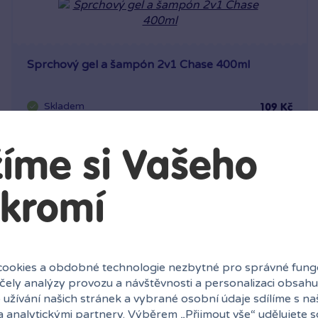
Sprchový gel a šampón 2v1 Chase 400ml
Skladem
109 Kč
10 poboček
Klub:
106 Kč
íme si Vašeho
Rezervovat
Do košíku
kromí
ookies a obdobné technologie nezbytné pro správné fung
účely analýzy provozu a návštěvnosti a personalizaci obsahu
 užívání našich stránek a vybrané osobní údaje sdílíme s na
a analytickými partnery. Výběrem „
Přijmout vše
“ udělujete 