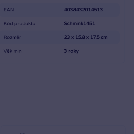
EAN
4038432014513
Kód produktu
Schmink1451
Rozměr
23 x 15.8 x 17.5 cm
Věk min
3 roky