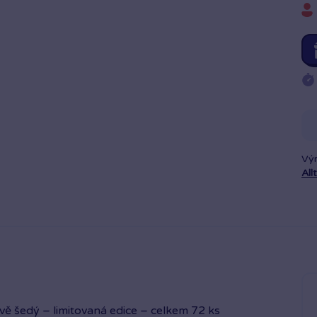
Vý
All
vě šedý – limitovaná edice – celkem 72 ks