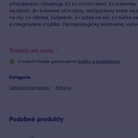
příslušenství. Obsahuje 32 ks očních stínů 3× tvářenka,
na obočí, 8× krémové oční stíny, 4xtřpytkový krém na 
na rty, 1× rtěnka, 1xřasenk, 1× tužka na oči, 1× tužka n
a integrované zrcátko. Dermatologicky testováno, vy
Rozbalit celý popis
U našich hraček garantujeme
kvalitu a bezpečnost
.
Kategorie
Dětská kosmetika
Alltoys
Podobné produkty