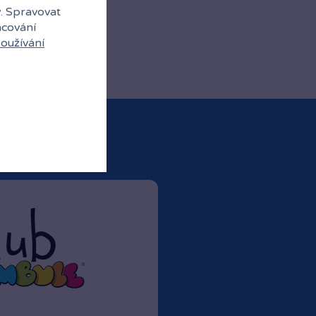
y. Spravovat
acování
oužívání