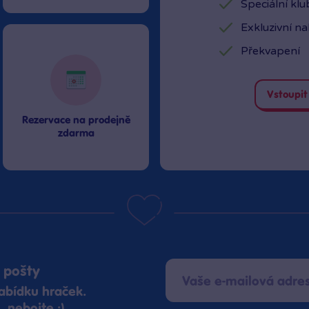
Speciální kl
Exkluzivní n
Překvapení
Vstoupit
Rezervace na prodejně
zdarma
 pošty
abídku hraček.
 nebojte :)