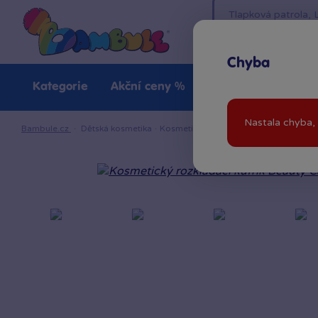
Chyba
Kategorie
Akční ceny %
Novinky
Venkovn
Nastala chyba, 
Bambule.cz
·
Dětská kosmetika
·
Kosmetický rozkládací kufřík Beauty Ca