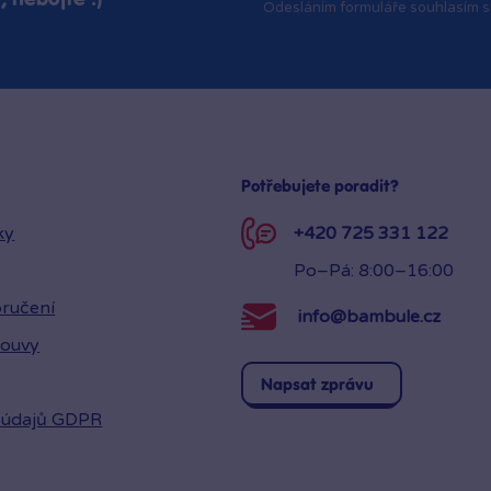
Odesláním formuláře souhlasím 
Potřebujete poradit?
ky
+420 725 331 122
Po–Pá: 8:00–16:00
ručení
info@bambule.cz
louvy
Napsat zprávu
 údajů GDPR