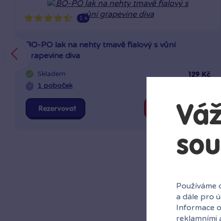
1 x
BO-PO lak na nehty tmavě fialový s vůní
grapevine diva
Skladem
129 Kč
1 poboček
Klub:
125 Kč
Váž
Rezervovat
Do košíku
sou
Používáme c
a dále pro 
Informace o
reklamními 