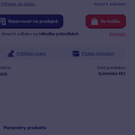
Přihlásit do klubu
Ihned k odeslání
Rezervovat na prodejně
Do košíku
Ihned k odběru na
několika pobočkách
Zobrazit
Pohlídat psem
Poslat přátelům
robce:
Kód produktu:
toys
Schmink1451
Parametry produktu