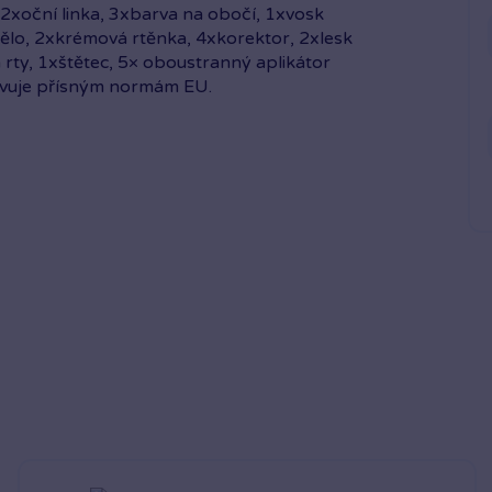
 2xoční linka, 3xbarva na obočí, 1xvosk
tělo, 2xkrémová rtěnka, 4xkorektor, 2xlesk
a rty, 1xštětec, 5× oboustranný aplikátor
hovuje přísným normám EU.