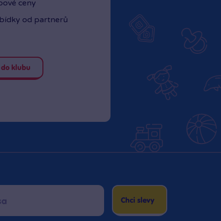
ubové ceny
abídky od partnerů
 do klubu
Chci slevy