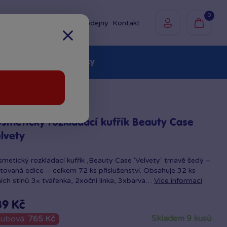
0
Prodejny
Kontakt
olky
Baby
Značky
smetický rozkládací kufřík Beauty Case
lvety
metický rozkládací kufřík ‚Beauty Case 'Velvety‘ tmavě šedý –
itovaná edice – celkem 72 ks příslušenství. Obsahuje 32 ks
ích stínů 3× tvářenka, 2xoční linka, 3xbarva…
Více informací
89 Kč
skladem 9 kusů
lubová:
765 Kč