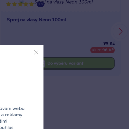
1 x
Sprej na vlasy Neon 100ml
99 Kč
Skladem
Klub:
96 Kč
Do výběru variant
ování webu,
 a reklamy.
šimi
souhlas