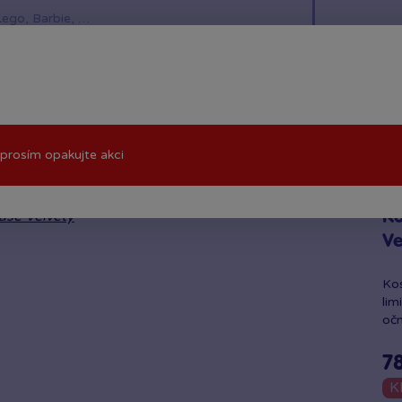
í hračky
Znáte z TV
LEGO®
Pro kluky
Pro h
prosím opakujte akci
se Velvety
Ko
Ve
Kos
lim
očn
7
K