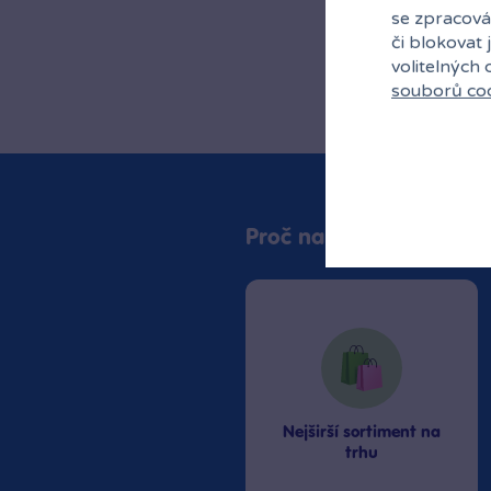
se zpracová
či blokovat 
volitelných
souborů co
Proč nakupovat v Bamb
Nejširší sortiment na
trhu