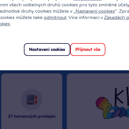
ním všech volitelných druhů cookies pro tyto zmíněné účel
jednotlivé druhy cookies můžete v „
Nastavení cookies
“. Zpr
 cookies můžete také
odmítnout
. Více informací v
Zásadách p
okies
.
Nastavení cookies
Přijmout vše
uli?
27 kamenných prodejen