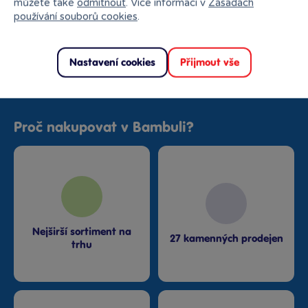
můžete také
odmítnout
. Více informací v
Zásadách
používání souborů cookies
.
Podobné produkty
Nastavení cookies
Přijmout vše
Proč nakupovat v Bambuli?
Nejširší sortiment na
27 kamenných prodejen
trhu