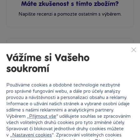
Máte zkušenost s tímto zbožím?
Napište recenzi a pomozte ostatním s výběrem.
Polohou a pohodlností jedno z nejlepších lehátek/křesel do
vody
Vážíme si Vašeho
Do vody skvělé
Jedno ze dvou
soukromí
zakoupených bylo ihned
po prvním nafouknutí
píchlé a tudíž
Používáme cookies a obdobné technologie nezbytné
nepoužitelné
pro správné fungování webu, a dále pro účely analýzy
provozu a návštěvnosti a personalizaci obsahu a reklamy.
Hodnocená varianta: nevybrána
Informace o užívání našich stránek a vybrané osobní údaje
sdílíme s našimi reklamními a analytickými partnery.
Výběrem „
Přijmout vše
“ udělujete souhlas se zpracováním
všech volitelných druhů cookies pro tyto zmíněné účely.
Klára
17. 06. 2026
Spravovat či blokovat jednotlivé druhy cookies můžete
Ověřená recenze
v „
Nastavení cookies
“. Zpracování volitelných cookies