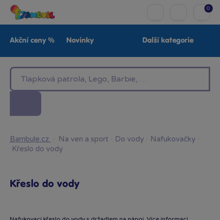
0
Akční ceny %
Novinky
Další kategorie
Venkovní hračky
Znáte z TV
LEGO®
Pro kluky
Pro holky
Baby
Značky
Bambule.cz
·
Na ven a sport
·
Do vody
·
Nafukovačky
·
Křeslo do vody
Křeslo do vody
Nafukovací křeslo do vody s držadlem na nápoj.
Více informací