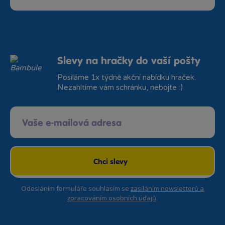
Slevy na hračky do vaší pošty
Posíláme 1x týdně akční nabídku hraček.
Nezahltíme vám schránku, nebojte :)
Chci slevy
Odesláním formuláře souhlasím se
zasíláním newsletterů a
zpracováním osobních údajů
.