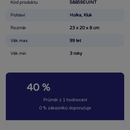
Kód produktu
58859EUINT
Pohlaví
Holka, Kluk
Rozměr
23 x 20 x 8 cm
Věk max.
99 let
Věk min
3 roky
40 %
Průměr z 1 hodnocení
0 % zákazníků doporučuje