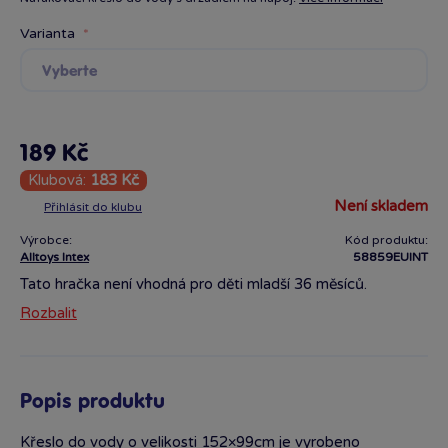
Varianta
Vyberte
189 Kč
Klubová:
183 Kč
není skladem
Přihlásit do klubu
Výrobce:
Kód produktu:
Alltoys Intex
58859EUINT
Tato hračka není vhodná pro děti mladší 36 měsíců.
Obsahuje malé části, které mohou být vdechnuty nebo
Rozbalit
polknuty. Hračka je ve shodě se základními požadavky na
bezpečnost hraček pro děti starší 3 let a splňuje požadavky
Směrnice 2009/48/ES.
Popis produktu
Křeslo do vody o velikosti 152×99cm je vyrobeno