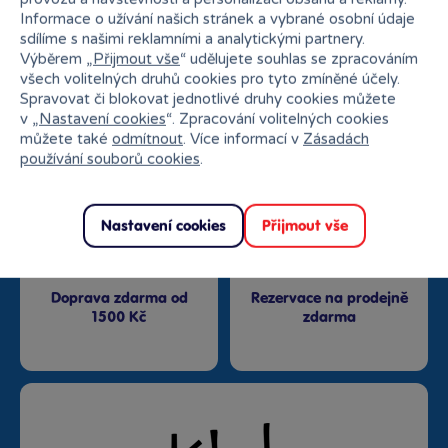
Informace o užívání našich stránek a vybrané osobní údaje
sdílíme s našimi reklamními a analytickými partnery.
Výběrem „
Přijmout vše
“ udělujete souhlas se zpracováním
všech volitelných druhů cookies pro tyto zmíněné účely.
Nejširší sortiment na
Spravovat či blokovat jednotlivé druhy cookies můžete
27 kamenných prodejen
trhu
v „
Nastavení cookies
“. Zpracování volitelných cookies
můžete také
odmítnout
. Více informací v
Zásadách
používání souborů cookies
.
Nastavení cookies
Přijmout vše
Doprava zdarma od
Rezervace na prodejně
1500 Kč
zdarma