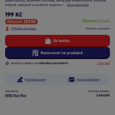
balení tubusu, vhodném i na cesty. Barvy jako tmavě modrá, chrpová,
mátová, velbloudí a vanilková zaujmou i…
Více informací
199 Kč
skladem 6 kusů
Klubová:
193 Kč
Přihlásit do klubu
Ihned k odeslání
Do košíku
Rezervovat na prodejně
Ihned k odběru na
několika pobočkách
Zobrazit
Pohlídat psem
Poslat přátelům
Výrobce:
Kód produktu:
EPEE Plus-Plus
3490EPE