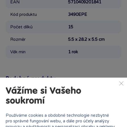
EAN
5710409201841
Kód produktu
3490EPE
Počet dílků
15
Rozměr
5.5 x 28.2 x 5.5 cm
Věk min
1 rok
Podobné produkty
Vážíme si Vašeho
soukromí
Proč nakupovat v Bambuli?
Používáme cookies a obdobné technologie nezbytné
pro správné fungování webu, a dále pro účely analýzy
provozu a návštěvnosti a personalizaci obsahu a reklamy.