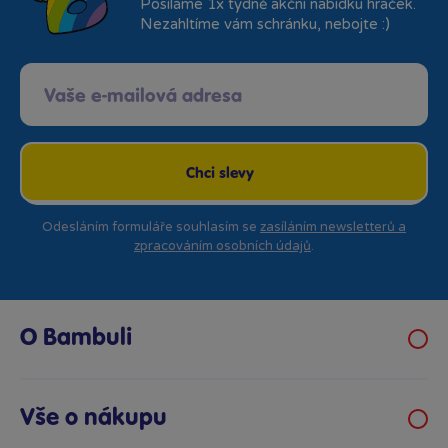
Posíláme 1x týdně akční nabídku hraček.
Nezahltíme vám schránku, nebojte :)
Chci slevy
Odesláním formuláře souhlasím se
zasíláním newsletterů a
zpracováním osobních údajů
.
O Bambuli
Kariéra
Klub hraček
Vše o nákupu
Prodejny Bambule