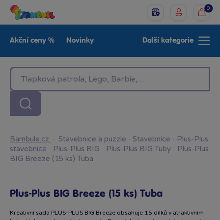
0
Akční ceny %
Novinky
Další kategorie
Venkovní hračky
Znáte z TV
LEGO®
Pro kluky
Pro holky
Baby
Značky
Bambule.cz
·
Stavebnice a puzzle
·
Stavebnice
·
Plus-Plus
stavebnice
·
Plus-Plus BIG
·
Plus-Plus BIG Tuby
·
Plus-Plus
BIG Breeze (15 ks) Tuba
Plus-Plus BIG Breeze (15 ks) Tuba
Kreativní sada PLUS-PLUS BIG Breeze obsahuje 15 dílků v atraktivním