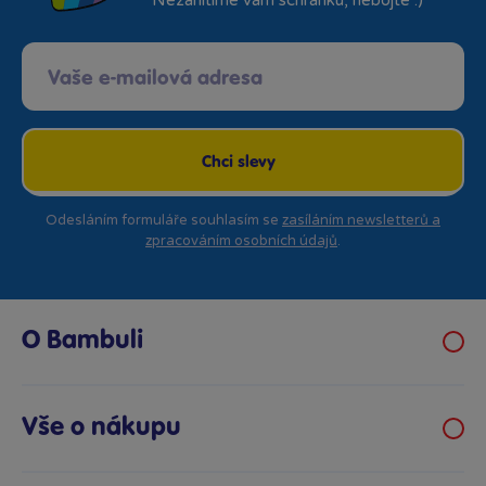
Nezahltíme vám schránku, nebojte :)
Chci slevy
Odesláním formuláře souhlasím se
zasíláním newsletterů a
zpracováním osobních údajů
.
O Bambuli
Kariéra
Klub hraček
Vše o nákupu
Prodejny Bambule
Obchodní podmínky
Bezpečnost hraček