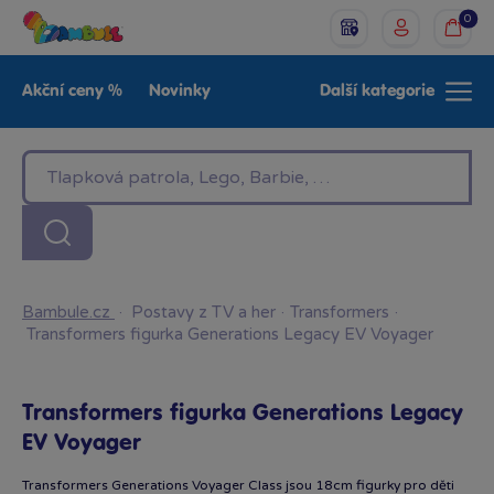
0
Akční ceny %
Novinky
Další kategorie
Venkovní hračky
Znáte z TV
LEGO®
Pro kluky
Pro holky
Baby
Značky
Bambule.cz
·
Postavy z TV a her
·
Transformers
·
Transformers figurka Generations Legacy EV Voyager
Transformers figurka Generations Legacy
EV Voyager
Transformers Generations Voyager Class jsou 18cm figurky pro děti