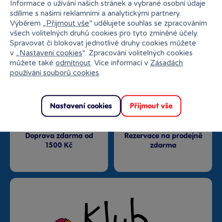
Informace o užívání našich stránek a vybrané osobní údaje
sdílíme s našimi reklamními a analytickými partnery.
Výběrem „
Přijmout vše
“ udělujete souhlas se zpracováním
Nejširší sortiment na
všech volitelných druhů cookies pro tyto zmíněné účely.
27 kamenných prodejen
trhu
Spravovat či blokovat jednotlivé druhy cookies můžete
v „
Nastavení cookies
“. Zpracování volitelných cookies
můžete také
odmítnout
. Více informací v
Zásadách
používání souborů cookies
.
Nastavení cookies
Přijmout vše
Doprava zdarma od
Rezervace na prodejně
1500 Kč
zdarma