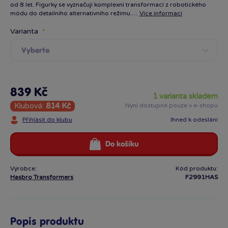
od 8 let. Figurky se vyznačují komplexní transformací z robotického
módu do detailního alternativního režimu.…
Více informací
Varianta
Vyberte
839 Kč
1 varianta skladem
Klubová:
814 Kč
Nyní dostupné pouze v e-shopu
Přihlásit do klubu
Ihned k odeslání
Do košíku
Výrobce:
Kód produktu:
Hasbro Transformers
F2991HAS
Popis produktu