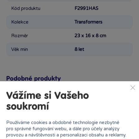
Kód produktu
F2991HAS
Kolekce
Transformers
Rozměr
23 x 16 x 8 cm
Věk min
8 let
Podobné produkty
Vážíme si Vašeho
soukromí
Proč nakupovat v Bambuli?
Používáme cookies a obdobné technologie nezbytné
pro správné fungování webu, a dále pro účely analýzy
provozu a návštěvnosti a personalizaci obsahu a reklamy.