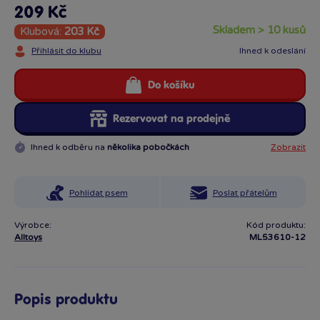
209 Kč
skladem > 10 kusů
Klubová:
203 Kč
Přihlásit do klubu
Ihned k odeslání
Do košíku
Rezervovat na prodejně
Ihned k odběru na
několika pobočkách
Zobrazit
Pohlídat psem
Poslat přátelům
Výrobce:
Kód produktu:
Alltoys
ML53610-12
Popis produktu