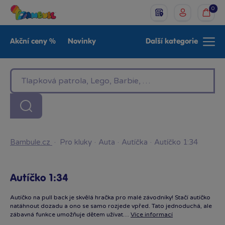
0
Akční ceny %
Novinky
Další kategorie
Venkovní hračky
Znáte z TV
LEGO®
Pro kluky
Pro holky
Baby
Značky
Bambule.cz
·
Pro kluky
·
Auta
·
Autíčka
·
Autíčko 1:34
Autíčko 1:34
Autíčko na pull back je skvělá hračka pro malé závodníky! Stačí autíčko
natáhnout dozadu a ono se samo rozjede vpřed. Tato jednoduchá, ale
zábavná funkce umožňuje dětem užívat…
Více informací