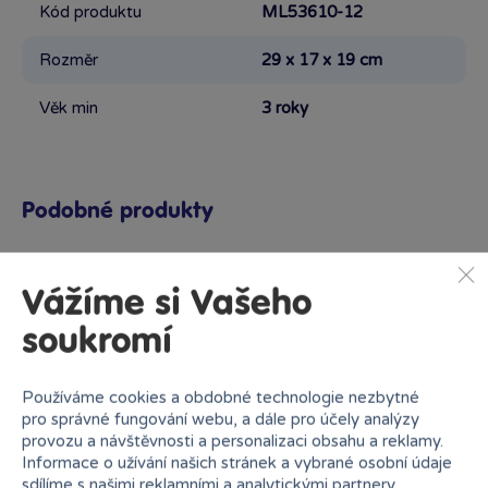
Kód produktu
ML53610-12
Rozměr
29 x 17 x 19 cm
Věk min
3 roky
Podobné produkty
Vážíme si Vašeho
Proč nakupovat v Bambuli?
soukromí
Používáme cookies a obdobné technologie nezbytné
pro správné fungování webu, a dále pro účely analýzy
provozu a návštěvnosti a personalizaci obsahu a reklamy.
Informace o užívání našich stránek a vybrané osobní údaje
sdílíme s našimi reklamními a analytickými partnery.