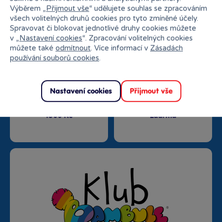
Nejširší sortiment na
27 kamenných prodejen
Výběrem „
Přijmout vše
“ udělujete souhlas se zpracováním
trhu
všech volitelných druhů cookies pro tyto zmíněné účely.
Spravovat či blokovat jednotlivé druhy cookies můžete
v „
Nastavení cookies
“. Zpracování volitelných cookies
můžete také
odmítnout
. Více informací v
Zásadách
používání souborů cookies
.
Nastavení cookies
Přijmout vše
Doprava zdarma od
Rezervace na prodejně
1500 Kč
zdarma