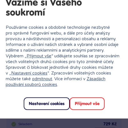
Vážíme si Vašeho
Podobné produkty
soukromí
Používáme cookies a obdobné technologie nezbytné
pro správné fungování webu, a dále pro účely analýzy
provozu a návštěvnosti a personalizaci obsahu a reklamy.
Informace o užívání našich stránek a vybrané osobní údaje
sdílíme s našimi reklamními a analytickými partnery.
Výběrem „
Přijmout vše
“ udělujete souhlas se zpracováním
všech volitelných druhů cookies pro tyto zmíněné účely.
Spravovat či blokovat jednotlivé druhy cookies můžete
v „
Nastavení cookies
“. Zpracování volitelných cookies
můžete také
odmítnout
. Více informací v
Zásadách
používání souborů cookies
.
Nastavení cookies
Přijmout vše
Dětský kostým Hagrid 6-8 let
Skladem
729 Kč