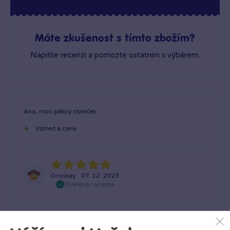
Máte zkušenost s tímto zbožím?
Napište recenzi a pomozte ostatním s výběrem.
Ano, moc pěkný obleček
Vzhled a cena
Orisssay
07. 12. 2023
Ověřená recenze