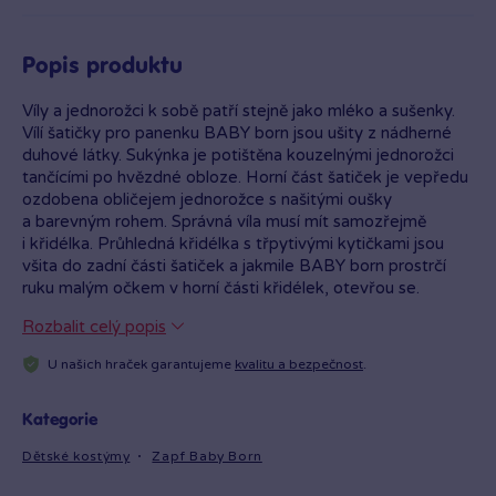
Popis produktu
Víly a jednorožci k sobě patří stejně jako mléko a sušenky.
Vílí šatičky pro panenku BABY born jsou ušity z nádherné
duhové látky. Sukýnka je potištěna kouzelnými jednorožci
tančícími po hvězdné obloze. Horní část šatiček je vepředu
ozdobena obličejem jednorožce s našitými oušky
a barevným rohem. Správná víla musí mít samozřejmě
i křidélka. Průhledná křidélka s třpytivými kytičkami jsou
všita do zadní části šatiček a jakmile BABY born prostrčí
ruku malým očkem v horní části křidélek, otevřou se.
Originální obleček pro panenky BABY born. Pro nápaditou,
Rozbalit celý popis
rozmanitou a dlouhotrvající hru. BABY born Pohádkový
kostým Jednorožec pro panenky ve velikosti 43 cm.
U našich hraček garantujeme
kvalitu a bezpečnost
.
Součástí je ramínko.
Kategorie
Dětské kostýmy
Zapf Baby Born