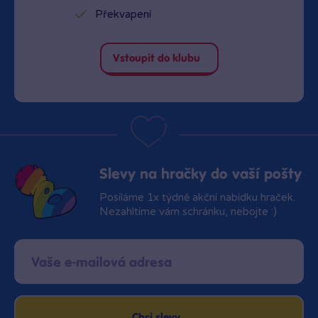
Překvapení
Vstoupit do klubu
Slevy na hračky do vaší pošty
Posíláme 1x týdně akční nabídku hraček.
Nezahltíme vám schránku, nebojte :)
Chci slevy