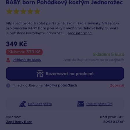
BABY born Pohádkový kostým Jednorožec
Víly a jednorožci k sobě patří stejně jako mléko a sušenky. Vílí šatičky
pro panenku BABY born jsou ušity z nádherné duhové látky. Sukýnka
je potištěna kouzelnými jednorožci…
Více informací
349 Kč
Klubová:
339 Kč
skladem 5 kusů
Přihlásit do klubu
Nyní dostupné pouze na prodejnách
Rezervovat na prodejně
Ihned k odběru na
několika pobočkách
Zobrazit
Pohlídat psem
Poslat přátelům
Výrobce:
Kód produktu:
Zapf Baby Born
829301ZAP