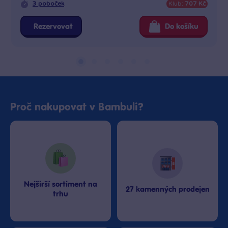
3 poboček
Klub:
707 Kč
Rezervovat
Do košíku
Proč nakupovat v Bambuli?
Nejširší sortiment na
27 kamenných prodejen
trhu