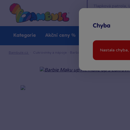
Chyba
Kategorie
Akční ceny %
Novinky
Venkovn
Nastala chyba, 
Bambule.cz
·
Cukrovinky a nápoje
·
Barbie Maku up Kit make up s cukr