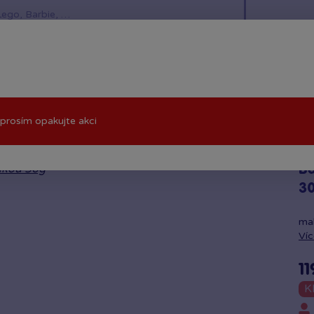
í hračky
Znáte z TV
LEGO®
Pro kluky
Pro h
prosím opakujte akci
ovinkou 30g
Ba
3
mak
Víc
11
K