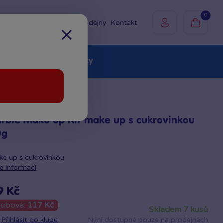
0
Prodejny
Kontakt
olky
Baby
Značky
rbie Maku up Kit make up s cukrovinkou
0g
e up s cukrovinkou
e informací
9 Kč
lubová:
117 Kč
skladem 7 kusů
Přihlásit do klubu
Nyní dostupné pouze na prodejnách