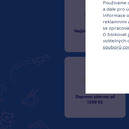
Používáme c
a dále pro 
Informace o
reklamními 
se zpracová
Nejširší sortiment na
či blokovat 
trhu
volitelných
souborů co
Doprava zdarma od
1500 Kč