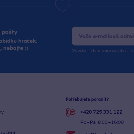
 pošty
abídku hraček.
 nebojte :)
Odesláním formuláře souhlasím 
Potřebujete poradit?
ky
+420 725 331 122
Po–Pá: 8:00–16:00
ručení