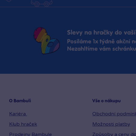
Slevy na hračky do vaší
Posíláme 1x týdně akční n
Nezahltíme vám schránku,
O Bambuli
Vše o nákupu
Kariéra
Obchodní podmín
Klub hraček
Možnosti platby
Prodejny Bambule
Způsoby a ceny do