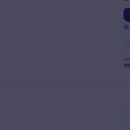
Vý
MS