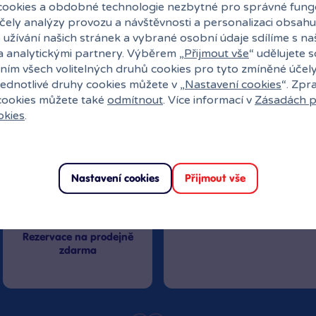
ookies a obdobné technologie nezbytné pro správné fung
účely analýzy provozu a návštěvnosti a personalizaci obsahu
 užívání našich stránek a vybrané osobní údaje sdílíme s na
a analytickými partnery. Výběrem „
Přijmout vše
“ udělujete 
ním všech volitelných druhů cookies pro tyto zmíněné účel
jednotlivé druhy cookies můžete v „
Nastavení cookies
“. Zpr
27 kamenných prodejen
 cookies můžete také
odmítnout
. Více informací v
Zásadách p
okies
.
Speciální kl
Exkluzivní n
Překvapení
Nastavení cookies
Přijmout vše
Vstoupit
Rezervace na prodejně
zdarma