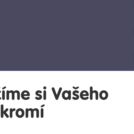
íme si Vašeho
kromí
uli?