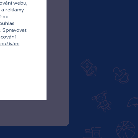
ování webu,
 a reklamy.
šimi
souhlas
y. Spravovat
acování
oužívání
ubové ceny
abídky od partnerů
 do klubu