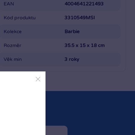
EAN
4004641221493
Kód produktu
3310549MSI
Kolekce
Barbie
Rozměr
35.5 x 15 x 18 cm
Věk min
3 roky