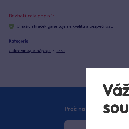
Rozbalit celý popis
U našich hraček garantujeme
kvalitu a bezpečnost
.
Kategorie
Cukrovinky a nápoje
MSI
Váž
sou
Proč nakupovat v Bamb