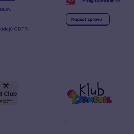
info@bambule.cz
louvy
Napsat zprávu
 údajů GDPR