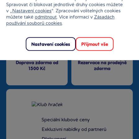
27 kamenných prodejen
trhu
Spravovat či blokovat jednotlivé druhy cookies můžete
v „
Nastavení cookies
“. Zpracování volitelných cookies
můžete také
odmítnout
. Více informací v
Zásadách
používání souborů cookies
.
Nastavení cookies
Přijmout vše
Doprava zdarma od
Rezervace na prodejně
1500 Kč
zdarma
Speciální klubové ceny
Exkluzivní nabídky od partnerů