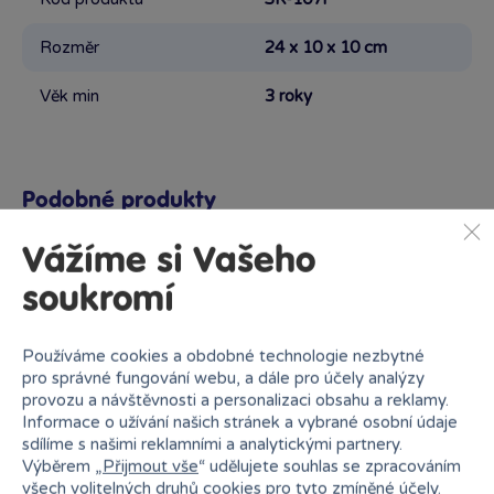
Rozměr
24 x 10 x 10 cm
Věk min
3 roky
Podobné produkty
Vážíme si Vašeho
soukromí
Proč nakupovat v Bambuli?
Používáme cookies a obdobné technologie nezbytné
pro správné fungování webu, a dále pro účely analýzy
provozu a návštěvnosti a personalizaci obsahu a reklamy.
Informace o užívání našich stránek a vybrané osobní údaje
sdílíme s našimi reklamními a analytickými partnery.
Výběrem „
Přijmout vše
“ udělujete souhlas se zpracováním
Nejširší sortiment na
všech volitelných druhů cookies pro tyto zmíněné účely.