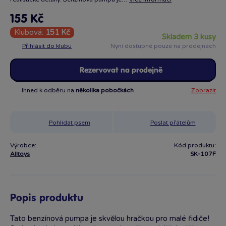
155 Kč
Klubová:
151 Kč
skladem 3 kusy
Přihlásit do klubu
Nyní dostupné pouze na prodejnách
Rezervovat na prodejně
Ihned k odběru na
několika pobočkách
Zobrazit
Pohlídat psem
Poslat přátelům
Výrobce:
Kód produktu:
Alltoys
SK-107F
Popis produktu
Tato benzínová pumpa je skvělou hračkou pro malé řidiče!