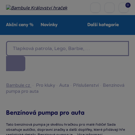
0
Akční ceny %
Novinky
Další kategorie
Venkovní hračky
Znáte z TV
LEGO®
Pro kluky
Pro holky
Baby
Značky
Bambule.cz
·
Pro kluky
·
Auta
·
Příslušenství
·
Benzínová
pumpa pro auta
Benzínová pumpa pro auta
Tato benzínová pumpa je skvělou hračkou pro malé řidiče! Sada
obsahuje autíčko, dopravní značky a další doplňky, které přidávají hře
realistické detaily. Benzínová pumpa je…
Více informací