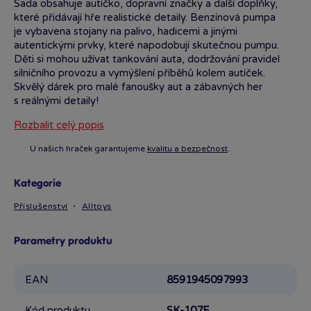
Sada obsahuje autíčko, dopravní značky a další doplňky,
které přidávají hře realistické detaily. Benzínová pumpa
je vybavena stojany na palivo, hadicemi a jinými
autentickými prvky, které napodobují skutečnou pumpu.
Děti si mohou užívat tankování auta, dodržování pravidel
silničního provozu a vymýšlení příběhů kolem autíček.
Skvělý dárek pro malé fanoušky aut a zábavných her
s reálnými detaily!
Rozbalit celý popis
U našich hraček garantujeme
kvalitu a bezpečnost
.
Kategorie
Příslušenství
Alltoys
Parametry produktu
EAN
8591945097993
Kód produktu
SK-107F