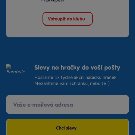
Překvapení
Vstoupit do klubu
Slevy na hračky do vaší pošty
Posíláme 1x týdně akční nabídku hraček.
Nezahltíme vám schránku, nebojte :)
Chci slevy